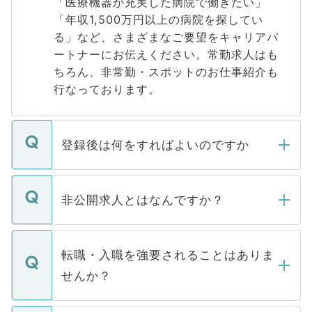
「医療機器が充実した病院で働きたい」
「年収1,500万円以上の病院を探してい
る」など、さまざまなご要望をキャリアパ
ートナーにお伝えください。常勤求人はも
ちろん、非常勤・スポットのお仕事紹介も
行なっております。
登録後は何をすればよいのですか
ご登録いただきましたら、弊社担当者がご
登録内容を確認し、その後メールもしくは
非公開求人とはなんですか？
お電話にて次のステップのご案内をいたし
ます。通常、5営業日以内にはご連絡をせて
マイナビDOCTORで取り扱っている求人の
いただきますので、しばらくお待ちくださ
うち約3割は、Webサイトからご覧いただ
転職・入職を強要されることはありま
い。
けない「非公開求人」です。非公開求人は
せんか？
下記の理由によって、一般には公開してい
ません。
転職・入職を強要することは一切ありませ