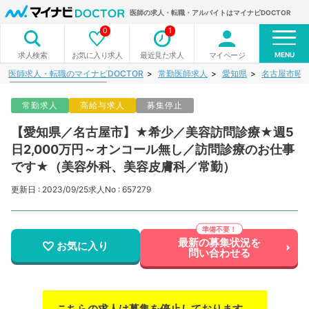
医師の求人・転職・アルバイトはマイナビDOCTOR
0
1
MENU
お気に入り求人
最近見た求人
マイページ
求人検索
医師求人・転職のマイナビDOCTOR
常勤医師求人
愛知県
名古屋市昭
常勤求人
高給与求人
募集停止
【愛知県／名古屋市】★希少／美容訪問診療★週5
日2,000万円～オンコール無し／訪問診療のお仕事
です★（美容外科、美容皮膚科／常勤）
更新日 : 2023/09/25
求人No : 657279
最新の募集状況を
お気に入り
問い合わせる
こちらの求人は募集を停止しております。