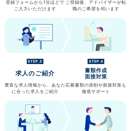
登録フォームから
1分ほどで
ご登録後、
アドバイザーが転
ご入力
いただけます
職の
ご希望を伺います
STEP.3
STEP.4
書類作成
求人のご紹介
面接対策
豊富な求人情報から、
あなた
応募書類の
添削や面接対策も
に合った求人を
ご紹介
徹底サポート