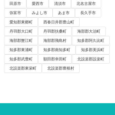
田原市
愛西市
清須市
北名古屋市
弥富市
みよし市
あま市
長久手市
愛知郡東郷町
西春日井郡豊山町
丹羽郡大口町
丹羽郡扶桑町
海部郡大治町
海部郡蟹江町
海部郡飛島村
知多郡阿久比町
知多郡東浦町
知多郡南知多町
知多郡美浜町
知多郡武豊町
額田郡幸田町
北設楽郡設楽町
北設楽郡東栄町
北設楽郡豊根村