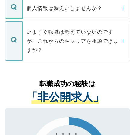
ん。また、仮に応募先から内定をいただい
個人情報は漏えいしませんか？
■応募殺到を避けるため 人気のある医療機
たとしても、ご本人が納得しない限り、内
関を公にしてしまうと、応募が殺到する場
定を承諾する必要はありません。内定先へ
個人情報が漏えいすることはありませんの
合があります。 選考を効率よく行うため
の辞退の連絡はキャリアパートナーが行い
で、ご安心ください。当サイトからの登録
いますぐ転職は考えていないのです
に、医療機関が求める条件に合った人材の
ますので、ご安心ください。
などで収集したご登録者様の個人情報は、
が、これからのキャリアを相談できま
みを人材紹介会社に依頼するケースが増え
ご本人のキャリアアップおよび転職活動の
ています。
すか？
支援を目的に使用いたします。お預かりし
ているすべての個人データはご本人の許可
お気軽にご相談ください。先生専任のキャ
なく、医療機関側に開示したり、第三者に
リアパートナーが将来のご希望などをおう
提供することは一切ありません。また弊社
かがいして、現在の医療機関の状況や紹介
転職成功の秘訣は
は、個人情報の取り扱いについての厳密な
経験をまじえながら、適切なアドバイスを
管理基準を満たした事業者のみに付与され
「非公開求人」
させていただきます。すぐにご転職をされ
る、プライバシーマークを取得済みです。
ない方には、長期的なサポートが可能です
ご登録いただいた個人情報は、SSL（デー
ので、まずはご登録ください。
タ暗号化）によって保護されていますの
で、機密保持に関してもご安心ください。