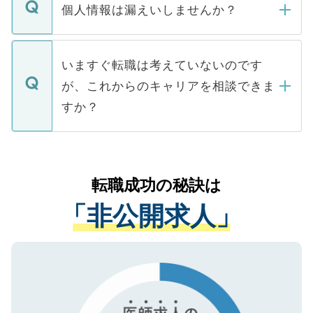
ん。また、仮に応募先から内定をいただい
個人情報は漏えいしませんか？
■応募殺到を避けるため 人気のある医療機
たとしても、ご本人が納得しない限り、内
関を公にしてしまうと、応募が殺到する場
定を承諾する必要はありません。内定先へ
個人情報が漏えいすることはありませんの
合があります。 選考を効率よく行うため
の辞退の連絡はキャリアパートナーが行い
で、ご安心ください。当サイトからの登録
いますぐ転職は考えていないのです
に、医療機関が求める条件に合った人材の
ますので、ご安心ください。
などで収集したご登録者様の個人情報は、
が、これからのキャリアを相談できま
みを人材紹介会社に依頼するケースが増え
ご本人のキャリアアップおよび転職活動の
ています。
すか？
支援を目的に使用いたします。お預かりし
ているすべての個人データはご本人の許可
お気軽にご相談ください。先生専任のキャ
なく、医療機関側に開示したり、第三者に
リアパートナーが将来のご希望などをおう
提供することは一切ありません。また弊社
かがいして、現在の医療機関の状況や紹介
転職成功の秘訣は
は、個人情報の取り扱いについての厳密な
経験をまじえながら、適切なアドバイスを
管理基準を満たした事業者のみに付与され
「非公開求人」
させていただきます。すぐにご転職をされ
る、プライバシーマークを取得済みです。
ない方には、長期的なサポートが可能です
ご登録いただいた個人情報は、SSL（デー
ので、まずはご登録ください。
タ暗号化）によって保護されていますの
で、機密保持に関してもご安心ください。