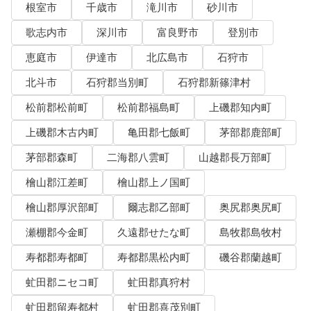
根室市
千歳市
滝川市
砂川市
歌志内市
深川市
富良野市
登別市
恵庭市
伊達市
北広島市
石狩市
北斗市
石狩郡当別町
石狩郡新篠津村
松前郡松前町
松前郡福島町
上磯郡知内町
上磯郡木古内町
亀田郡七飯町
茅部郡鹿部町
茅部郡森町
二海郡八雲町
山越郡長万部町
檜山郡江差町
檜山郡上ノ国町
檜山郡厚沢部町
爾志郡乙部町
奥尻郡奥尻町
瀬棚郡今金町
久遠郡せたな町
島牧郡島牧村
寿都郡寿都町
寿都郡黒松内町
磯谷郡蘭越町
虻田郡ニセコ町
虻田郡真狩村
虻田郡留寿都村
虻田郡喜茂別町