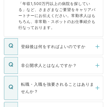
「年収1,500万円以上の病院を探してい
る」など、さまざまなご要望をキャリアパ
ートナーにお伝えください。常勤求人はも
ちろん、非常勤・スポットのお仕事紹介も
行なっております。
登録後は何をすればよいのですか
ご登録いただきましたら、弊社担当者がご
登録内容を確認し、その後メールもしくは
非公開求人とはなんですか？
お電話にて次のステップのご案内をいたし
ます。通常、5営業日以内にはご連絡をせて
マイナビDOCTORで取り扱っている求人の
いただきますので、しばらくお待ちくださ
うち約3割は、Webサイトからご覧いただ
転職・入職を強要されることはありま
い。
けない「非公開求人」です。非公開求人は
せんか？
下記の理由によって、一般には公開してい
ません。
転職・入職を強要することは一切ありませ