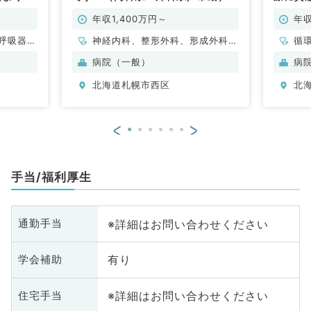
上（一般
院求人
年収1,400万円～
年収
呼吸器内
神経内科、整形外科、形成外科、
循
・代謝内
脳神経外科、呼吸器外科、心臓血
病院（一般）
病
管外科、泌尿器科、一般内科、循
北海道札幌市西区
北
環器内科、呼吸器内科、消化器内
科、内分泌・代謝内科、腎臓内
科、老年内科、血液内科、外科系
<
>
全般、一般外科、消化器外科、乳
腺外科、膠原病科、大腸・肛門外
科
手当/福利厚生
※詳細はお問い合わせください
通勤手当
有り
学会補助
※詳細はお問い合わせください
住宅手当