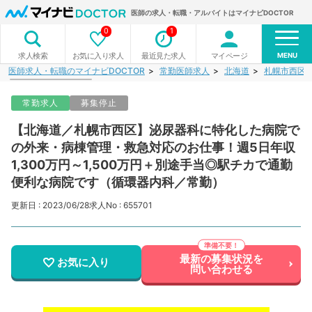
医師の求人・転職・アルバイトはマイナビDOCTOR
0
1
MENU
お気に入り求人
最近見た求人
マイページ
求人検索
医師求人・転職のマイナビDOCTOR
常勤医師求人
北海道
札幌市西区
常勤求人
募集停止
【北海道／札幌市西区】泌尿器科に特化した病院で
の外来・病棟管理・救急対応のお仕事！週5日年収
1,300万円～1,500万円＋別途手当◎駅チカで通勤
便利な病院です（循環器内科／常勤）
更新日 : 2023/06/28
求人No : 655701
最新の募集状況を
お気に入り
問い合わせる