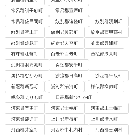
常呂郡訓子府町
常呂郡置戸町
常呂郡佐呂間町
紋別郡遠軽町
紋別郡湧別町
紋別郡滝上町
紋別郡興部町
紋別郡西興部村
紋別郡雄武町
網走郡大空町
虻田郡豊浦町
有珠郡壮瞥町
白老郡白老町
勇払郡厚真町
虻田郡洞爺湖町
勇払郡安平町
勇払郡むかわ町
沙流郡日高町
沙流郡平取町
新冠郡新冠町
浦河郡浦河町
様似郡様似町
幌泉郡えりも町
日高郡新ひだか町
河東郡音更町
河東郡士幌町
河東郡上士幌町
河東郡鹿追町
上川郡新得町
上川郡清水町
河西郡芽室町
河西郡中札内村
河西郡更別村