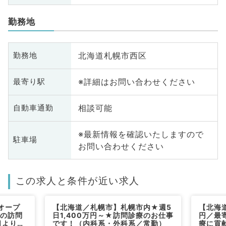
勤務地
北海道札幌市西区
勤務地
※詳細はお問い合わせください
最寄り駅
相談可能
自動車通勤
※最新情報を確認いたしますので
駐車場
お問い合わせください
この求人と条件が近い求人
オープ
【北海道／札幌市】札幌市内★週5
【北海道
定の訪問
日1,400万円～★訪問診療のお仕事
円／最
日より勤
です！（内科系・外科系／常勤）
療に貢