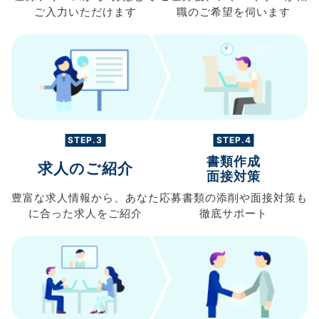
ご入力
いただけます
職の
ご希望を伺います
STEP.3
STEP.4
書類作成
求人のご紹介
面接対策
豊富な求人情報から、
あなた
応募書類の
添削や面接対策も
に合った求人を
ご紹介
徹底サポート