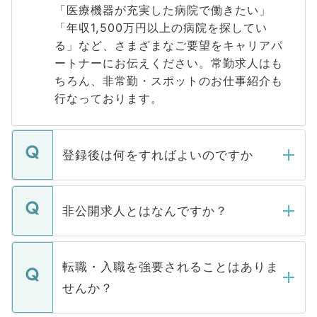
「医療機器が充実した病院で働きたい」
「年収1,500万円以上の病院を探してい
る」など、さまざまなご要望をキャリアパ
ートナーにお伝えください。常勤求人はも
ちろん、非常勤・スポットのお仕事紹介も
行なっております。
登録後は何をすればよいのですか
ご登録いただきましたら、弊社担当者がご
登録内容を確認し、その後メールもしくは
非公開求人とはなんですか？
お電話にて次のステップのご案内をいたし
ます。通常、5営業日以内にはご連絡をせて
マイナビDOCTORで取り扱っている求人の
いただきますので、しばらくお待ちくださ
うち約3割は、Webサイトからご覧いただ
転職・入職を強要されることはありま
い。
けない「非公開求人」です。非公開求人は
せんか？
下記の理由によって、一般には公開してい
ません。