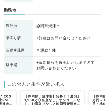
勤務地
静岡県焼津市
勤務地
※詳細はお問い合わせください
最寄り駅
車通勤可能
自動車通勤
※最新情報を確認いたしますので
駐車場
お問い合わせください
この求人と条件が近い求人
,200
【静岡県／焼津市】急募！！週5日
【静岡県
土PM・
1,250万◎当直なし、オンコールな
万円～
候補求人
し、お看取りなし／静岡県焼津市で
日・祝