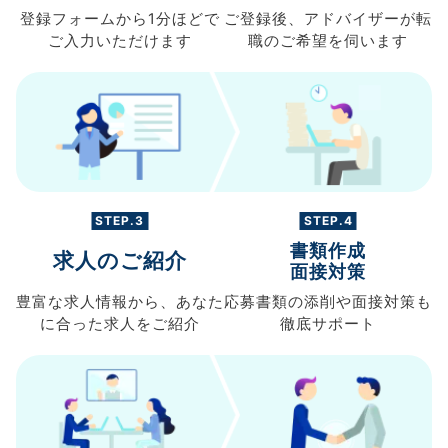
登録フォームから
1分ほどで
ご登録後、
アドバイザーが転
ご入力
いただけます
職の
ご希望を伺います
STEP.3
STEP.4
書類作成
求人のご紹介
面接対策
豊富な求人情報から、
あなた
応募書類の
添削や面接対策も
に合った求人を
ご紹介
徹底サポート