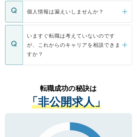
転職・入職を強要することは一切ありませ
ん。また、仮に応募先から内定をいただい
個人情報は漏えいしませんか？
■応募殺到を避けるため 人気のある医療機
たとしても、ご本人が納得しない限り、内
関を公にしてしまうと、応募が殺到する場
定を承諾する必要はありません。内定先へ
個人情報が漏えいすることはありませんの
合があります。 選考を効率よく行うため
の辞退の連絡はキャリアパートナーが行い
で、ご安心ください。当サイトからの登録
いますぐ転職は考えていないのです
に、医療機関が求める条件に合った人材の
ますので、ご安心ください。
などで収集したご登録者様の個人情報は、
が、これからのキャリアを相談できま
みを人材紹介会社に依頼するケースが増え
ご本人のキャリアアップおよび転職活動の
ています。
すか？
支援を目的に使用いたします。お預かりし
ているすべての個人データはご本人の許可
お気軽にご相談ください。先生専任のキャ
なく、医療機関側に開示したり、第三者に
リアパートナーが将来のご希望などをおう
提供することは一切ありません。また弊社
かがいして、現在の医療機関の状況や紹介
転職成功の秘訣は
は、個人情報の取り扱いについての厳密な
経験をまじえながら、適切なアドバイスを
管理基準を満たした事業者のみに付与され
「非公開求人」
させていただきます。すぐにご転職をされ
る、プライバシーマークを取得済みです。
ない方には、長期的なサポートが可能です
ご登録いただいた個人情報は、SSL（デー
ので、まずはご登録ください。
タ暗号化）によって保護されていますの
で、機密保持に関してもご安心ください。