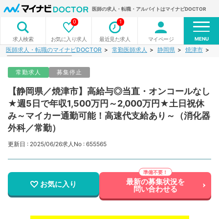
医師の求人・転職・アルバイトはマイナビDOCTOR
0
1
MENU
お気に入り求人
最近見た求人
マイページ
求人検索
医師求人・転職のマイナビDOCTOR
常勤医師求人
静岡県
焼津市
【
常勤求人
募集停止
【静岡県／焼津市】高給与◎当直・オンコールなし
★週5日で年収1,500万円～2,000万円★土日祝休
み～マイカー通勤可能！高速代支給あり～（消化器
外科／常勤）
更新日 : 2025/06/26
求人No : 655565
最新の募集状況を
お気に入り
問い合わせる