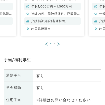
常勤）
老健の施設長募集です（内科系・外
です！
科系／常勤）
年収1,000万円～1,500万円
年収
消化器内
神経内科、脳神経外科、呼吸器外
一
科、消化
科、心臓血管外科、一般内科、循
科
介護福祉施設(老健特養)
介
環器内科、呼吸器内科、消化器内
器
静岡県焼津市
静
科、内分泌・代謝内科、腎臓内
科、老年内科、外科系全般、一般
外科、消化器外科、科目不問
<
>
手当/福利厚生
有り
通勤手当
有り
学会補助
※詳細はお問い合わせください
住宅手当