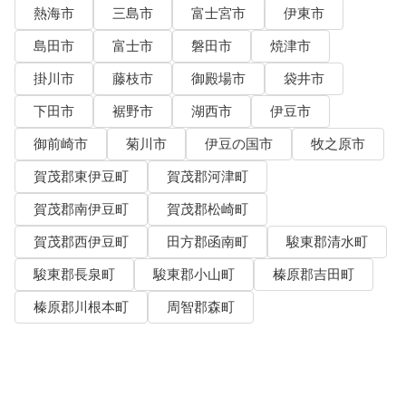
熱海市
三島市
富士宮市
伊東市
島田市
富士市
磐田市
焼津市
掛川市
藤枝市
御殿場市
袋井市
下田市
裾野市
湖西市
伊豆市
御前崎市
菊川市
伊豆の国市
牧之原市
賀茂郡東伊豆町
賀茂郡河津町
賀茂郡南伊豆町
賀茂郡松崎町
賀茂郡西伊豆町
田方郡函南町
駿東郡清水町
駿東郡長泉町
駿東郡小山町
榛原郡吉田町
榛原郡川根本町
周智郡森町