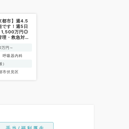
都市】週4.5
能です！週5日
～1,500万円◎
管理・救急対
査のお仕事です
00万円～
科／常勤）
、呼吸器内科
般）
都市伏見区
手当/福利厚生