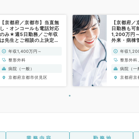
【京都府／京都市】当直無
【京都府／京
し・オンコールも電話対応
日勤務も可
のみ★週5日勤務／ご年収
1,200万円
は先生とご相談の上決定！
外来・病棟
駅から徒歩圏内で通勤便利
応・各種検
年収1,400万円～
年収1,2
な病院です◎（整形外科／
（呼吸器内
常勤）
整形外科
整形外科
病院（一般）
病院（一
京都府京都市伏見区
京都府京
業務内容
勤務地