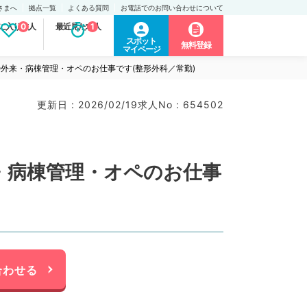
さまへ
拠点一覧
よくある質問
お電話でのお問い合わせについて
に入り求人
0
最近見た求人
1
スポット
無料登録
マイページ
万円◎外来・病棟管理・オペのお仕事です(整形外科／常勤)
更新日 : 2026/02/19
求人No : 654502
外来・病棟管理・オペのお仕事
合わせる