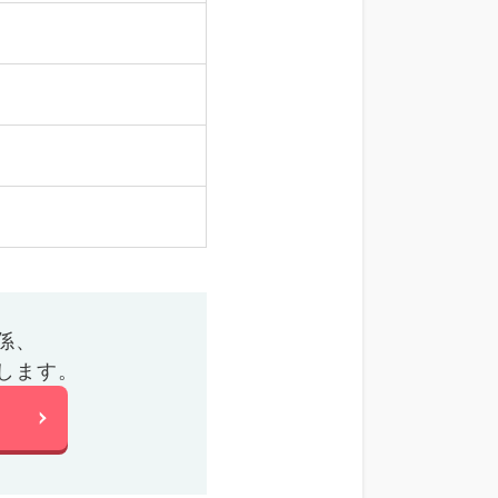
係、
します。