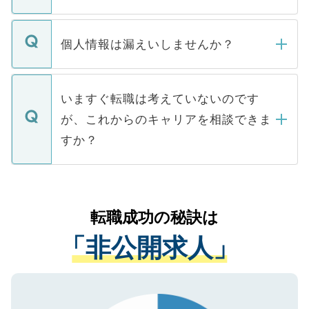
下記の理由によって、一般には公開してい
ません。
転職・入職を強要することは一切ありませ
ん。また、仮に応募先から内定をいただい
個人情報は漏えいしませんか？
■応募殺到を避けるため 人気のある医療機
たとしても、ご本人が納得しない限り、内
関を公にしてしまうと、応募が殺到する場
定を承諾する必要はありません。内定先へ
個人情報が漏えいすることはありませんの
合があります。 選考を効率よく行うため
の辞退の連絡はキャリアパートナーが行い
で、ご安心ください。当サイトからの登録
いますぐ転職は考えていないのです
に、医療機関が求める条件に合った人材の
ますので、ご安心ください。
などで収集したご登録者様の個人情報は、
が、これからのキャリアを相談できま
みを人材紹介会社に依頼するケースが増え
ご本人のキャリアアップおよび転職活動の
ています。
すか？
支援を目的に使用いたします。お預かりし
ているすべての個人データはご本人の許可
お気軽にご相談ください。先生専任のキャ
なく、医療機関側に開示したり、第三者に
リアパートナーが将来のご希望などをおう
提供することは一切ありません。また弊社
かがいして、現在の医療機関の状況や紹介
転職成功の秘訣は
は、個人情報の取り扱いについての厳密な
経験をまじえながら、適切なアドバイスを
管理基準を満たした事業者のみに付与され
「非公開求人」
させていただきます。すぐにご転職をされ
る、プライバシーマークを取得済みです。
ない方には、長期的なサポートが可能です
ご登録いただいた個人情報は、SSL（デー
ので、まずはご登録ください。
タ暗号化）によって保護されていますの
で、機密保持に関してもご安心ください。