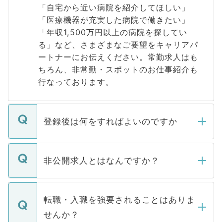
「自宅から近い病院を紹介してほしい」
「医療機器が充実した病院で働きたい」
「年収1,500万円以上の病院を探してい
る」など、さまざまなご要望をキャリアパ
ートナーにお伝えください。常勤求人はも
ちろん、非常勤・スポットのお仕事紹介も
行なっております。
登録後は何をすればよいのですか
ご登録いただきましたら、弊社担当者がご
登録内容を確認し、その後メールもしくは
非公開求人とはなんですか？
お電話にて次のステップのご案内をいたし
ます。通常、5営業日以内にはご連絡をせて
マイナビDOCTORで取り扱っている求人の
いただきますので、しばらくお待ちくださ
うち約3割は、Webサイトからご覧いただ
転職・入職を強要されることはありま
い。
けない「非公開求人」です。非公開求人は
せんか？