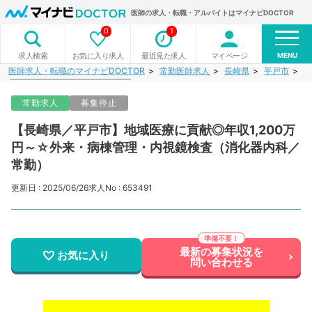
医師の求人・転職・アルバイトはマイナビDOCTOR
0
1
MENU
お気に入り求人
最近見た求人
マイページ
求人検索
医師求人・転職のマイナビDOCTOR
常勤医師求人
長崎県
平戸市
【
常勤求人
募集停止
【長崎県／平戸市】地域医療に貢献◎年収1,200万
円～☆外来・病棟管理・内視鏡検査（消化器内科／
常勤）
更新日 : 2025/06/26
求人No : 653491
最新の募集状況を
お気に入り
問い合わせる