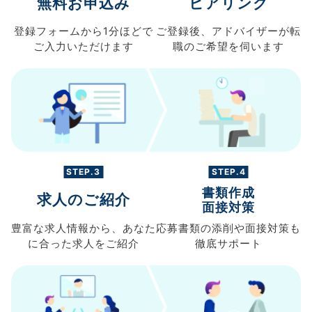
無料お申込み
ヒアリング
登録フォームから
1分ほどで
ご登録後、
アドバイザーが転
ご入力
いただけます
職の
ご希望を伺います
STEP.3
STEP.4
書類作成
求人のご紹介
面接対策
豊富な求人情報から、
あなた
応募書類の
添削や面接対策も
に合った求人を
ご紹介
徹底サポート