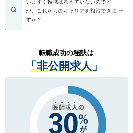
で、ご安心ください。当サイトからの登録
いますぐ転職は考えていないのです
に、医療機関が求める条件に合った人材の
ますので、ご安心ください。
などで収集したご登録者様の個人情報は、
が、これからのキャリアを相談できま
みを人材紹介会社に依頼するケースが増え
ご本人のキャリアアップおよび転職活動の
ています。
すか？
支援を目的に使用いたします。お預かりし
ているすべての個人データはご本人の許可
お気軽にご相談ください。先生専任のキャ
なく、医療機関側に開示したり、第三者に
リアパートナーが将来のご希望などをおう
提供することは一切ありません。また弊社
かがいして、現在の医療機関の状況や紹介
転職成功の秘訣は
は、個人情報の取り扱いについての厳密な
経験をまじえながら、適切なアドバイスを
管理基準を満たした事業者のみに付与され
「非公開求人」
させていただきます。すぐにご転職をされ
る、プライバシーマークを取得済みです。
ない方には、長期的なサポートが可能です
ご登録いただいた個人情報は、SSL（デー
ので、まずはご登録ください。
タ暗号化）によって保護されていますの
で、機密保持に関してもご安心ください。