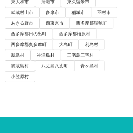
東大和市
清瀬市
東久留米市
武蔵村山市
多摩市
稲城市
羽村市
あきる野市
西東京市
西多摩郡瑞穂町
西多摩郡日の出町
西多摩郡檜原村
西多摩郡奥多摩町
大島町
利島村
新島村
神津島村
三宅島三宅村
御蔵島村
八丈島八丈町
青ヶ島村
小笠原村