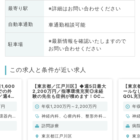
※詳細はお問い合わせください
最寄り駅
車通勤相談可能
自動車通勤
※最新情報を確認いたしますので
駐車場
お問い合わせください
この求人と条件が近い求人
,600
【東京都／江戸川区】◆週5日最大
【東京
での外
2,200万円／指導環境充実◎未経
ールな
／週4日
験の先生も症例が積めます！OCな
QOL充
）
しも可能（科目不問／常勤）
円～一
す！（
万円
年収1,200万円～2,200万円
年収
環器内
神経内科、心療内科、整形外科、
神
内科、内
脳神経外科、心臓血管外科、泌尿
科
訪問診療
病
科、老年
器科、一般内科、循環器内科、呼
器
東京都江戸川区
東
科
吸器内科、消化器内科、内分泌・
謝