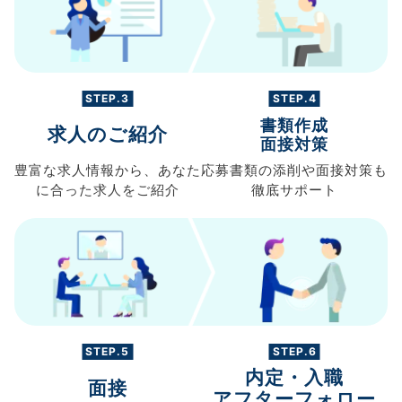
STEP.3
STEP.4
書類作成
求人のご紹介
面接対策
豊富な求人情報から、
あなた
応募書類の
添削や面接対策も
に合った求人を
ご紹介
徹底サポート
STEP.5
STEP.6
内定・入職
面接
アフターフォロー