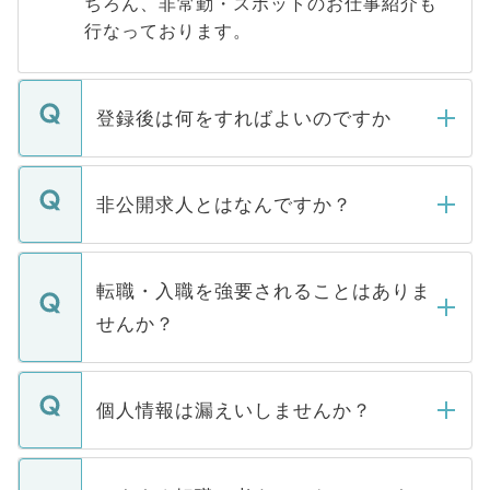
ちろん、非常勤・スポットのお仕事紹介も
行なっております。
登録後は何をすればよいのですか
ご登録いただきましたら、弊社担当者がご
登録内容を確認し、その後メールもしくは
非公開求人とはなんですか？
お電話にて次のステップのご案内をいたし
ます。通常、5営業日以内にはご連絡をせて
マイナビDOCTORで取り扱っている求人の
いただきますので、しばらくお待ちくださ
うち約3割は、Webサイトからご覧いただ
転職・入職を強要されることはありま
い。
けない「非公開求人」です。非公開求人は
せんか？
下記の理由によって、一般には公開してい
ません。
転職・入職を強要することは一切ありませ
ん。また、仮に応募先から内定をいただい
個人情報は漏えいしませんか？
■応募殺到を避けるため 人気のある医療機
たとしても、ご本人が納得しない限り、内
関を公にしてしまうと、応募が殺到する場
定を承諾する必要はありません。内定先へ
個人情報が漏えいすることはありませんの
合があります。 選考を効率よく行うため
の辞退の連絡はキャリアパートナーが行い