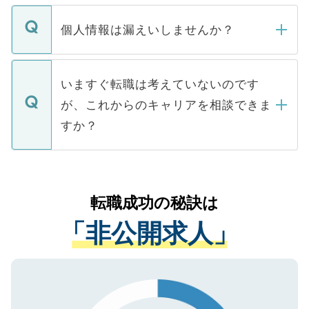
ません。
転職・入職を強要することは一切ありませ
ん。また、仮に応募先から内定をいただい
個人情報は漏えいしませんか？
■応募殺到を避けるため 人気のある医療機
たとしても、ご本人が納得しない限り、内
関を公にしてしまうと、応募が殺到する場
定を承諾する必要はありません。内定先へ
個人情報が漏えいすることはありませんの
合があります。 選考を効率よく行うため
の辞退の連絡はキャリアパートナーが行い
で、ご安心ください。当サイトからの登録
いますぐ転職は考えていないのです
に、医療機関が求める条件に合った人材の
ますので、ご安心ください。
などで収集したご登録者様の個人情報は、
が、これからのキャリアを相談できま
みを人材紹介会社に依頼するケースが増え
ご本人のキャリアアップおよび転職活動の
ています。
すか？
支援を目的に使用いたします。お預かりし
ているすべての個人データはご本人の許可
お気軽にご相談ください。先生専任のキャ
なく、医療機関側に開示したり、第三者に
リアパートナーが将来のご希望などをおう
提供することは一切ありません。また弊社
かがいして、現在の医療機関の状況や紹介
転職成功の秘訣は
は、個人情報の取り扱いについての厳密な
経験をまじえながら、適切なアドバイスを
管理基準を満たした事業者のみに付与され
「非公開求人」
させていただきます。すぐにご転職をされ
る、プライバシーマークを取得済みです。
ない方には、長期的なサポートが可能です
ご登録いただいた個人情報は、SSL（デー
ので、まずはご登録ください。
タ暗号化）によって保護されていますの
で、機密保持に関してもご安心ください。