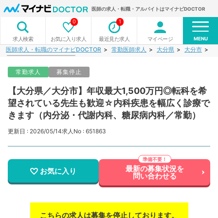
医師の求人・転職・アルバイトはマイナビDOCTOR
0
1
MENU
お気に入り求人
最近見た求人
マイページ
求人検索
医師求人・転職のマイナビDOCTOR
常勤医師求人
大分県
大分市
【
常勤求人
募集停止
【大分県／大分市】年収最大1,500万円◎転科を希
望されている先生も歓迎☆内科疾患を幅広く診療で
きます（内分泌・代謝内科、糖尿病内科／常勤）
更新日 : 2026/05/14
求人No : 651863
最新の募集状況を
お気に入り
問い合わせる
こちらの求人は募集を停止しております。