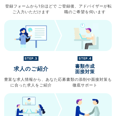
登録フォームから
1分ほどで
ご登録後、
アドバイザーが転
ご入力
いただけます
職の
ご希望を伺います
STEP.3
STEP.4
書類作成
求人のご紹介
面接対策
豊富な求人情報から、
あなた
応募書類の
添削や面接対策も
に合った求人を
ご紹介
徹底サポート