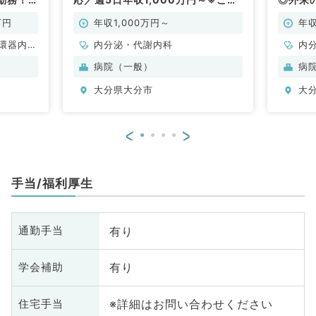
験やキャリアなどにより応相談（内
／常勤
分泌・代謝内科／常勤）
万円
年収1,000万円～
年収
環器内
内分泌・代謝内科
内
内科、内
病院（一般）
病
科、老年
大分県大分市
大
<
>
手当/福利厚生
有り
通勤手当
有り
学会補助
※詳細はお問い合わせください
住宅手当