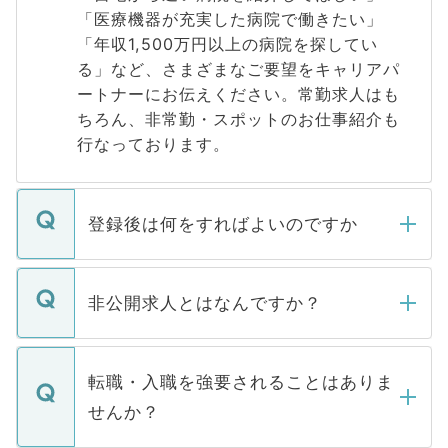
「医療機器が充実した病院で働きたい」
「年収1,500万円以上の病院を探してい
る」など、さまざまなご要望をキャリアパ
ートナーにお伝えください。常勤求人はも
ちろん、非常勤・スポットのお仕事紹介も
行なっております。
登録後は何をすればよいのですか
ご登録いただきましたら、弊社担当者がご
登録内容を確認し、その後メールもしくは
非公開求人とはなんですか？
お電話にて次のステップのご案内をいたし
ます。通常、5営業日以内にはご連絡をせて
マイナビDOCTORで取り扱っている求人の
いただきますので、しばらくお待ちくださ
うち約3割は、Webサイトからご覧いただ
転職・入職を強要されることはありま
い。
けない「非公開求人」です。非公開求人は
せんか？
下記の理由によって、一般には公開してい