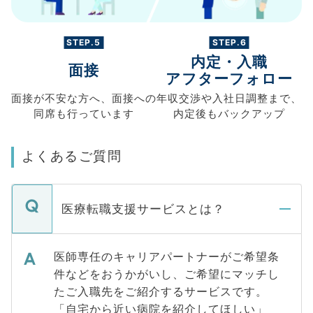
STEP.5
STEP.6
内定・入職
面接
アフターフォロー
面接が不安な方へ、
面接への
年収交渉や
入社日調整まで、
同席も
行っています
内定後もバックアップ
よくあるご質問
医療転職支援サービスとは？
医師専任のキャリアパートナーがご希望条
件などをおうかがいし、ご希望にマッチし
たご入職先をご紹介するサービスです。
「自宅から近い病院を紹介してほしい」