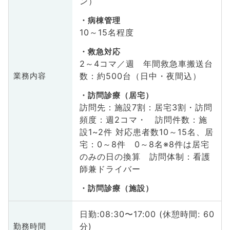
ン）
病棟管理
10～15名程度
救急対応
2～4コマ／週 年間救急車搬送台
数：約500台（日中・夜間込）
業務内容
訪問診療（居宅）
訪問先：施設7割：居宅3割・訪問
頻度：週2コマ・ 訪問件数：施
設1~2件 対応患者数10～15名、居
宅：0～8件 0～8名※8件は居宅
のみの日の換算 訪問体制：看護
師兼ドライバー
訪問診療（施設）
日勤:08:30〜17:00 (休憩時間: 60
分)
勤務時間