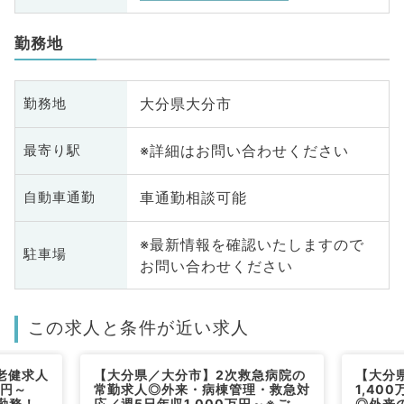
勤務地
大分県大分市
勤務地
※詳細はお問い合わせください
最寄り駅
車通勤相談可能
自動車通勤
※最新情報を確認いたしますので
駐車場
お問い合わせください
この求人と条件が近い求人
老健求人
【大分県／大分市】2次救急病院の
【大分
万円～
常勤求人◎外来・病棟管理・救急対
1,40
ご勤務！
応／週5日年収1,000万円～※ご経
◎外来