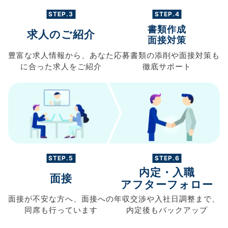
STEP.3
STEP.4
書類作成
求人のご紹介
面接対策
豊富な求人情報から、
あなた
応募書類の
添削や面接対策も
に合った求人を
ご紹介
徹底サポート
STEP.5
STEP.6
内定・入職
面接
アフターフォロー
面接が不安な方へ、
面接への
年収交渉や
入社日調整まで、
同席も
行っています
内定後もバックアップ