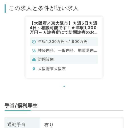
この求人と条件が近い求人
【大阪府／東大阪市】★週5日★週
4日～相談可能です！★年収1,300
万円～★診療所にて訪問診療のお
仕事です！（内科系／常勤）
年収1,300万円～1,900万円
神経内科、一般内科、循環器内
科、呼吸器内科、消化器内科、内
訪問診療
分泌・代謝内科、腎臓内科、老年
大阪府東大阪市
内科、血液内科、膠原病科
手当/福利厚生
有り
通勤手当