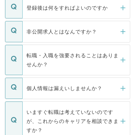
登録後は何をすればよいのですか
ご登録いただきましたら、弊社担当者がご
登録内容を確認し、その後メールもしくは
非公開求人とはなんですか？
お電話にて次のステップのご案内をいたし
ます。通常、5営業日以内にはご連絡をせて
マイナビDOCTORで取り扱っている求人の
いただきますので、しばらくお待ちくださ
うち約3割は、Webサイトからご覧いただ
転職・入職を強要されることはありま
い。
けない「非公開求人」です。非公開求人は
せんか？
下記の理由によって、一般には公開してい
ません。
転職・入職を強要することは一切ありませ
ん。また、仮に応募先から内定をいただい
個人情報は漏えいしませんか？
■応募殺到を避けるため 人気のある医療機
たとしても、ご本人が納得しない限り、内
関を公にしてしまうと、応募が殺到する場
定を承諾する必要はありません。内定先へ
個人情報が漏えいすることはありませんの
合があります。 選考を効率よく行うため
の辞退の連絡はキャリアパートナーが行い
で、ご安心ください。当サイトからの登録
いますぐ転職は考えていないのです
に、医療機関が求める条件に合った人材の
ますので、ご安心ください。
などで収集したご登録者様の個人情報は、
が、これからのキャリアを相談できま
みを人材紹介会社に依頼するケースが増え
ご本人のキャリアアップおよび転職活動の
ています。
すか？
支援を目的に使用いたします。お預かりし