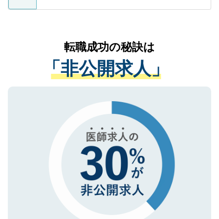
ているすべての個人データはご本人の許可
お気軽にご相談ください。先生専任のキャ
なく、医療機関側に開示したり、第三者に
リアパートナーが将来のご希望などをおう
提供することは一切ありません。また弊社
かがいして、現在の医療機関の状況や紹介
転職成功の秘訣は
は、個人情報の取り扱いについての厳密な
経験をまじえながら、適切なアドバイスを
管理基準を満たした事業者のみに付与され
「非公開求人」
させていただきます。すぐにご転職をされ
る、プライバシーマークを取得済みです。
ない方には、長期的なサポートが可能です
ご登録いただいた個人情報は、SSL（デー
ので、まずはご登録ください。
タ暗号化）によって保護されていますの
で、機密保持に関してもご安心ください。