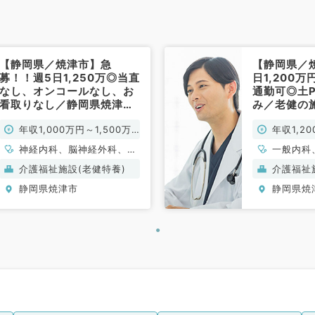
【静岡県／焼津市】急
【静岡県／焼
募！！週5日1,250万◎当直
日1,200
なし、オンコールなし、お
通勤可◎土
看取りなし／静岡県焼津市
み／老健の
で老健の施設長募集です
です！（内
年収1,000万円～1,500万
年収1,2
（内科系・外科系／常勤）
常勤）
円
神経内科、脳神経外科、呼
一般内科
吸器外科、心臓血管外科、
化器内科
介護福祉施設(老健特養)
介護福祉
一般内科、循環器内科、呼
般外科、
静岡県焼津市
静岡県焼
吸器内科、消化器内科、内
分泌・代謝内科、腎臓内
科、老年内科、外科系全
般、一般外科、消化器外
科、科目不問