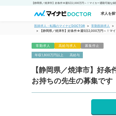
求人を探
医師求人・転職のマイナビDOCTOR
常勤医師求人
【静岡県／焼津市】好条件☆週5日2,000万円～！
常勤求人
高給与求人
募集停止
年収1,800万円以上
高給与
【静岡県／焼津市】好条件
お持ちの先生の募集です