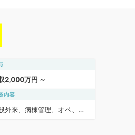
与
収2,000万円 ～
務内容
般外来、病棟管理、オペ、そ
他