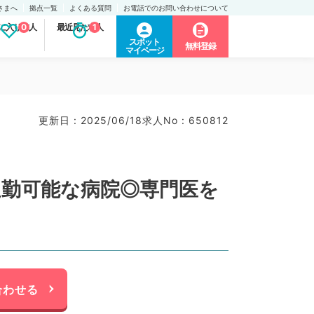
さまへ
拠点一覧
よくある質問
お電話でのお問い合わせについて
に入り求人
0
最近見た求人
1
スポット
無料登録
マイページ
更新日 : 2025/06/18
求人No : 650812
通勤可能な病院◎専門医を
合わせる