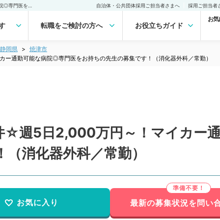
【静岡県／焼津市】好条件☆週5日2,000万円～！マイカー通勤可能な病院◎専門医をお持ちの先生の募集です！（消化器外科／常勤）の転職・求人｜医師の求人・転職・アルバイトは【マイナビDOCTOR】
自治体・公共団体採用ご担当者さまへ
採用ご担当者
お気
す
転職をご検討の方へ
お役立ちガイド
静岡県
焼津市
マイカー通勤可能な病院◎専門医をお持ちの先生の募集です！（消化器外科／常勤）
☆週5日2,000万円～！マイカー
！（消化器外科／常勤）
お気に入り
最新の募集状況を問い