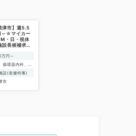
津市】週5.5
万円～☆マイカー
PM・日・祝休
施設長候補求人
科系・外科系／
00万円～
、循環器内科、消
、外科系全般、一
施設(老健特養)
消化器外科
津市