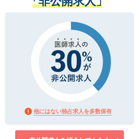
「非公開求人」
る、プライバシーマークを取得済みです。
ない方には、長期的なサポートが可能です
ご登録いただいた個人情報は、SSL（デー
ので、まずはご登録ください。
タ暗号化）によって保護されていますの
で、機密保持に関してもご安心ください。
他にはない独占求人を多数保有