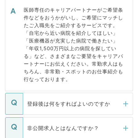
医師専任のキャリアパートナーがご希望条
件などをおうかがいし、ご希望にマッチし
たご入職先をご紹介するサービスです。
「自宅から近い病院を紹介してほしい」
「医療機器が充実した病院で働きたい」
「年収1,500万円以上の病院を探してい
る」など、さまざまなご要望をキャリアパ
ートナーにお伝えください。常勤求人はも
ちろん、非常勤・スポットのお仕事紹介も
行なっております。
登録後は何をすればよいのですか
ご登録いただきましたら、弊社担当者がご
登録内容を確認し、その後メールもしくは
非公開求人とはなんですか？
お電話にて次のステップのご案内をいたし