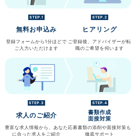
STEP.1
STEP.2
無料お申込み
ヒアリング
登録フォームから
1分ほどで
ご登録後、
アドバイザーが転
ご入力
いただけます
職の
ご希望を伺います
STEP.3
STEP.4
書類作成
求人のご紹介
面接対策
豊富な求人情報から、
あなた
応募書類の
添削や面接対策も
に合った求人を
ご紹介
徹底サポート