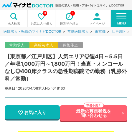
医師の求人・転職・アルバイトはマイナビDOCTOR
0
1
MENU
お気に入り求人
最近見た求人
マイページ
求人検索
医師求人・転職のマイナビDOCTOR
常勤医師求人
東京都
江戸川区
常勤求人
高給与求人
募集停止
【東京都／江戸川区】人気エリア◎週4日～5.5日
／年収1,000万円～1,800万円！当直・オンコール
なし◎400床クラスの急性期病院での勤務（乳腺外
科／常勤）
更新日 : 2026/04/08
求人No : 648160
最新の募集状況を
お気に入り
問い合わせる