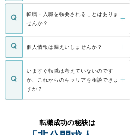
ます。通常、5営業日以内にはご連絡をせて
マイナビDOCTORで取り扱っている求人の
いただきますので、しばらくお待ちくださ
うち約3割は、Webサイトからご覧いただ
転職・入職を強要されることはありま
い。
けない「非公開求人」です。非公開求人は
せんか？
下記の理由によって、一般には公開してい
ません。
転職・入職を強要することは一切ありませ
ん。また、仮に応募先から内定をいただい
個人情報は漏えいしませんか？
■応募殺到を避けるため 人気のある医療機
たとしても、ご本人が納得しない限り、内
関を公にしてしまうと、応募が殺到する場
定を承諾する必要はありません。内定先へ
個人情報が漏えいすることはありませんの
合があります。 選考を効率よく行うため
の辞退の連絡はキャリアパートナーが行い
で、ご安心ください。当サイトからの登録
いますぐ転職は考えていないのです
に、医療機関が求める条件に合った人材の
ますので、ご安心ください。
などで収集したご登録者様の個人情報は、
が、これからのキャリアを相談できま
みを人材紹介会社に依頼するケースが増え
ご本人のキャリアアップおよび転職活動の
ています。
すか？
支援を目的に使用いたします。お預かりし
ているすべての個人データはご本人の許可
お気軽にご相談ください。先生専任のキャ
なく、医療機関側に開示したり、第三者に
リアパートナーが将来のご希望などをおう
提供することは一切ありません。また弊社
かがいして、現在の医療機関の状況や紹介
転職成功の秘訣は
は、個人情報の取り扱いについての厳密な
経験をまじえながら、適切なアドバイスを
管理基準を満たした事業者のみに付与され
させていただきます。すぐにご転職をされ