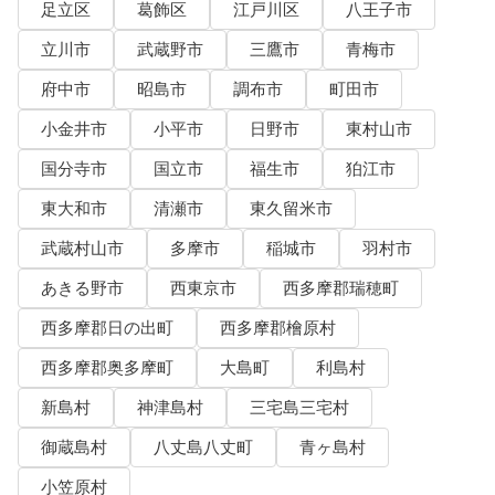
足立区
葛飾区
江戸川区
八王子市
立川市
武蔵野市
三鷹市
青梅市
府中市
昭島市
調布市
町田市
小金井市
小平市
日野市
東村山市
国分寺市
国立市
福生市
狛江市
東大和市
清瀬市
東久留米市
武蔵村山市
多摩市
稲城市
羽村市
あきる野市
西東京市
西多摩郡瑞穂町
西多摩郡日の出町
西多摩郡檜原村
西多摩郡奥多摩町
大島町
利島村
新島村
神津島村
三宅島三宅村
御蔵島村
八丈島八丈町
青ヶ島村
小笠原村