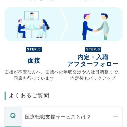
STEP.5
STEP.6
内定・入職
面接
アフターフォロー
面接が不安な方へ、
面接への
年収交渉や
入社日調整まで、
同席も
行っています
内定後もバックアップ
よくあるご質問
医療転職支援サービスとは？