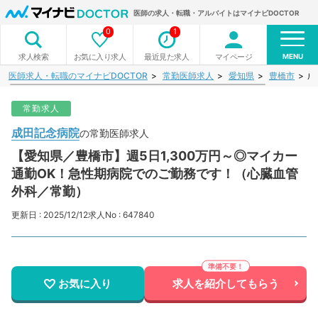
医師の求人・転職・アルバイトはマイナビDOCTOR
0
1
MENU
お気に入り求人
最近見た求人
マイページ
求人検索
医師求人・転職のマイナビDOCTOR
常勤医師求人
愛知県
豊橋市
成
常勤求人
成田記念病院
の常勤医師求人
【愛知県／豊橋市】週5日1,300万円～◎マイカー
通勤OK！急性期病院でのご勤務です！（心臓血管
外科／常勤）
更新日 : 2025/12/12
求人No : 647840
お気に入り
求人を紹介してもらう