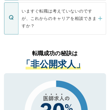
関を公にしてしまうと、応募が殺到する場
定を承諾する必要はありません。内定先へ
個人情報が漏えいすることはありませんの
合があります。 選考を効率よく行うため
の辞退の連絡はキャリアパートナーが行い
で、ご安心ください。当サイトからの登録
いますぐ転職は考えていないのです
に、医療機関が求める条件に合った人材の
ますので、ご安心ください。
などで収集したご登録者様の個人情報は、
が、これからのキャリアを相談できま
みを人材紹介会社に依頼するケースが増え
ご本人のキャリアアップおよび転職活動の
ています。
すか？
支援を目的に使用いたします。お預かりし
ているすべての個人データはご本人の許可
お気軽にご相談ください。先生専任のキャ
なく、医療機関側に開示したり、第三者に
リアパートナーが将来のご希望などをおう
提供することは一切ありません。また弊社
かがいして、現在の医療機関の状況や紹介
転職成功の秘訣は
は、個人情報の取り扱いについての厳密な
経験をまじえながら、適切なアドバイスを
管理基準を満たした事業者のみに付与され
「非公開求人」
させていただきます。すぐにご転職をされ
る、プライバシーマークを取得済みです。
ない方には、長期的なサポートが可能です
ご登録いただいた個人情報は、SSL（デー
ので、まずはご登録ください。
タ暗号化）によって保護されていますの
で、機密保持に関してもご安心ください。