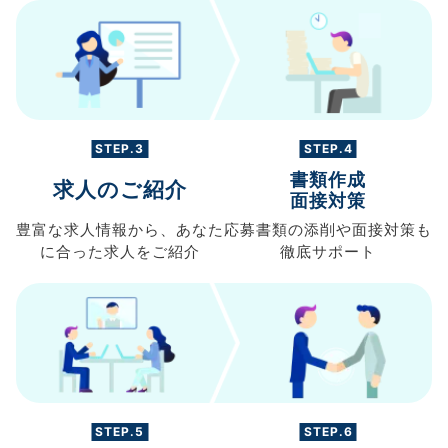
STEP.3
STEP.4
書類作成
求人のご紹介
面接対策
豊富な求人情報から、
あなた
応募書類の
添削や面接対策も
に合った求人を
ご紹介
徹底サポート
STEP.5
STEP.6