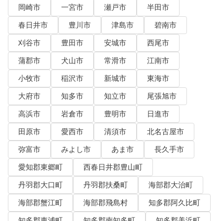
岡崎市
一宮市
瀬戸市
半田市
春日井市
豊川市
津島市
碧南市
刈谷市
豊田市
安城市
西尾市
蒲郡市
犬山市
常滑市
江南市
小牧市
稲沢市
新城市
東海市
大府市
知多市
知立市
尾張旭市
高浜市
岩倉市
豊明市
日進市
田原市
愛西市
清須市
北名古屋市
弥富市
みよし市
あま市
長久手市
愛知郡東郷町
西春日井郡豊山町
丹羽郡大口町
丹羽郡扶桑町
海部郡大治町
海部郡蟹江町
海部郡飛島村
知多郡阿久比町
知多郡東浦町
知多郡南知多町
知多郡美浜町