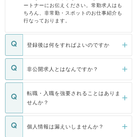
ートナーにお伝えください。常勤求人はも
ちろん、非常勤・スポットのお仕事紹介も
行なっております。
登録後は何をすればよいのですか
ご登録いただきましたら、弊社担当者がご
登録内容を確認し、その後メールもしくは
非公開求人とはなんですか？
お電話にて次のステップのご案内をいたし
ます。通常、5営業日以内にはご連絡をせて
マイナビDOCTORで取り扱っている求人の
いただきますので、しばらくお待ちくださ
うち約3割は、Webサイトからご覧いただ
転職・入職を強要されることはありま
い。
けない「非公開求人」です。非公開求人は
せんか？
下記の理由によって、一般には公開してい
ません。
転職・入職を強要することは一切ありませ
ん。また、仮に応募先から内定をいただい
個人情報は漏えいしませんか？
■応募殺到を避けるため 人気のある医療機
たとしても、ご本人が納得しない限り、内