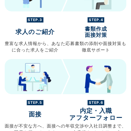
STEP.3
STEP.4
書類作成
求人のご紹介
面接対策
豊富な求人情報から、
あなた
応募書類の
添削や面接対策も
に合った求人を
ご紹介
徹底サポート
STEP.5
STEP.6
内定・入職
面接
アフターフォロー
面接が不安な方へ、
面接への
年収交渉や
入社日調整まで、