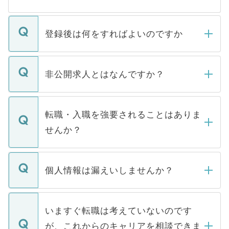
登録後は何をすればよいのですか
ご登録いただきましたら、弊社担当者がご
登録内容を確認し、その後メールもしくは
非公開求人とはなんですか？
お電話にて次のステップのご案内をいたし
ます。通常、5営業日以内にはご連絡をせて
マイナビDOCTORで取り扱っている求人の
いただきますので、しばらくお待ちくださ
うち約3割は、Webサイトからご覧いただ
転職・入職を強要されることはありま
い。
けない「非公開求人」です。非公開求人は
せんか？
下記の理由によって、一般には公開してい
ません。
転職・入職を強要することは一切ありませ
ん。また、仮に応募先から内定をいただい
個人情報は漏えいしませんか？
■応募殺到を避けるため 人気のある医療機
たとしても、ご本人が納得しない限り、内
関を公にしてしまうと、応募が殺到する場
定を承諾する必要はありません。内定先へ
個人情報が漏えいすることはありませんの
合があります。 選考を効率よく行うため
の辞退の連絡はキャリアパートナーが行い
で、ご安心ください。当サイトからの登録
いますぐ転職は考えていないのです
に、医療機関が求める条件に合った人材の
ますので、ご安心ください。
などで収集したご登録者様の個人情報は、
が、これからのキャリアを相談できま
みを人材紹介会社に依頼するケースが増え