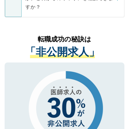
ご本人のキャリアアップおよび転職活動の
ています。
すか？
支援を目的に使用いたします。お預かりし
ているすべての個人データはご本人の許可
お気軽にご相談ください。先生専任のキャ
なく、医療機関側に開示したり、第三者に
リアパートナーが将来のご希望などをおう
提供することは一切ありません。また弊社
かがいして、現在の医療機関の状況や紹介
転職成功の秘訣は
は、個人情報の取り扱いについての厳密な
経験をまじえながら、適切なアドバイスを
管理基準を満たした事業者のみに付与され
「非公開求人」
させていただきます。すぐにご転職をされ
る、プライバシーマークを取得済みです。
ない方には、長期的なサポートが可能です
ご登録いただいた個人情報は、SSL（デー
ので、まずはご登録ください。
タ暗号化）によって保護されていますの
で、機密保持に関してもご安心ください。