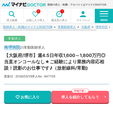
医師の求人・転職・アルバイトはマイナビDOCTOR
0
1
MENU
お気に入り求人
最近見た求人
マイページ
求人検索
医師求人・転職のマイナビDOCTOR
常勤医師求人
大阪府
堺市中区
常勤求人
南堺病院
の常勤医師求人
【大阪府/堺市】週4.5日年収1,600～1,800万円◎
当直オンコールなし★ご経験により業務内容応相
談！読影のお仕事です♪（放射線科/常勤)
更新日 : 2026/05/19
求人No : 647706
お気に入り
求人を紹介してもらう