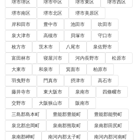
堺市堺区
堺市中区
堺市東区
堺市西区
堺市南区
堺市北区
堺市美原区
岸和田市
豊中市
池田市
吹田市
泉大津市
高槻市
貝塚市
守口市
枚方市
茨木市
八尾市
泉佐野市
富田林市
寝屋川市
河内長野市
松原市
大東市
和泉市
箕面市
柏原市
羽曳野市
門真市
摂津市
高石市
藤井寺市
東大阪市
泉南市
四條畷市
交野市
大阪狭山市
阪南市
三島郡島本町
豊能郡豊能町
豊能郡能勢町
泉北郡忠岡町
泉南郡熊取町
泉南郡田尻町
泉南郡岬町
南河内郡太子町
南河内郡河南町