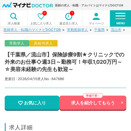
医師の求人・転職・アルバイトはマイナビDOCTOR
0
1
MENU
お気に入り求人
最近見た求人
マイページ
求人検索
医師求人・転職のマイナビDOCTOR
常勤医師求人
千葉県
流山市
【
常勤求人
高給与求人
【千葉県／流山市】保険診療9割★クリニックでの
外来のお仕事◇週3日～勤務可！年収1,020万円～
☆美容未経験の先生も歓迎～
更新日 : 2026/04/15
求人No : 647686
お気に入り
求人を紹介してもらう
求人詳細