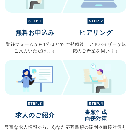
STEP.1
STEP.2
無料お申込み
ヒアリング
登録フォームから
1分ほどで
ご登録後、
アドバイザーが転
ご入力
いただけます
職の
ご希望を伺います
STEP.3
STEP.4
書類作成
求人のご紹介
面接対策
豊富な求人情報から、
あなた
応募書類の
添削や面接対策も