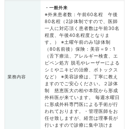
一般外来
※外来患者数：午前60名程 午後
80名程（2診体制ですので、医師
一人に対応頂く患者数は午前30名
程度、午後40名程度となりま
す。） ※土曜午前のみ1診体制
（80名前後）保険：美容＝9：1
（舌下療法、アレルギー検査、エ
ピペン処方 脱毛やレーザーによる
シミやニキビの治療、ボトックス
など） ※美容診療は、丁寧に教え
業務内容
ますのでご安心ください。２診体
制 慈恵医大の柏や本院から形成
外科医が来ています。 毎週水曜日
に形成外科専門医による手術が行
われております。・管理医師をお
任せ致しますが、経営は理事長が
行いますので診療に集中頂けま