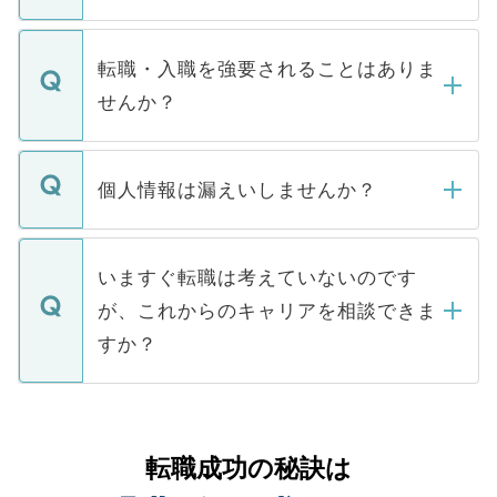
お電話にて次のステップのご案内をいたし
ます。通常、5営業日以内にはご連絡をせて
マイナビDOCTORで取り扱っている求人の
いただきますので、しばらくお待ちくださ
うち約3割は、Webサイトからご覧いただ
転職・入職を強要されることはありま
い。
けない「非公開求人」です。非公開求人は
せんか？
下記の理由によって、一般には公開してい
ません。
転職・入職を強要することは一切ありませ
ん。また、仮に応募先から内定をいただい
個人情報は漏えいしませんか？
■応募殺到を避けるため 人気のある医療機
たとしても、ご本人が納得しない限り、内
関を公にしてしまうと、応募が殺到する場
定を承諾する必要はありません。内定先へ
個人情報が漏えいすることはありませんの
合があります。 選考を効率よく行うため
の辞退の連絡はキャリアパートナーが行い
で、ご安心ください。当サイトからの登録
いますぐ転職は考えていないのです
に、医療機関が求める条件に合った人材の
ますので、ご安心ください。
などで収集したご登録者様の個人情報は、
が、これからのキャリアを相談できま
みを人材紹介会社に依頼するケースが増え
ご本人のキャリアアップおよび転職活動の
ています。
すか？
支援を目的に使用いたします。お預かりし
ているすべての個人データはご本人の許可
お気軽にご相談ください。先生専任のキャ
なく、医療機関側に開示したり、第三者に
リアパートナーが将来のご希望などをおう
提供することは一切ありません。また弊社
かがいして、現在の医療機関の状況や紹介
転職成功の秘訣は
は、個人情報の取り扱いについての厳密な
経験をまじえながら、適切なアドバイスを
管理基準を満たした事業者のみに付与され