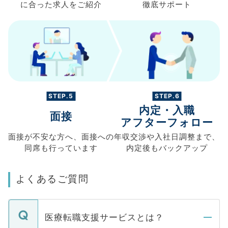
に合った求人を
ご紹介
徹底サポート
STEP.5
STEP.6
内定・入職
面接
アフターフォロー
面接が不安な方へ、
面接への
年収交渉や
入社日調整まで、
同席も
行っています
内定後もバックアップ
よくあるご質問
医療転職支援サービスとは？