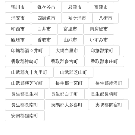
鴨川市
鎌ケ谷市
君津市
富津市
浦安市
四街道市
袖ケ浦市
八街市
印西市
白井市
富里市
南房総市
匝瑳市
香取市
山武市
いすみ市
印旛郡酒々井町
大網白里市
印旛郡栄町
香取郡神崎町
香取郡多古町
香取郡東庄町
山武郡九十九里町
山武郡芝山町
山武郡横芝光町
長生郡一宮町
長生郡睦沢町
長生郡長生村
長生郡白子町
長生郡長柄町
長生郡長南町
夷隅郡大多喜町
夷隅郡御宿町
安房郡鋸南町