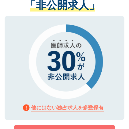
「非公開求人」
させていただきます。すぐにご転職をされ
る、プライバシーマークを取得済みです。
ない方には、長期的なサポートが可能です
ご登録いただいた個人情報は、SSL（デー
ので、まずはご登録ください。
タ暗号化）によって保護されていますの
で、機密保持に関してもご安心ください。
他にはない独占求人を多数保有