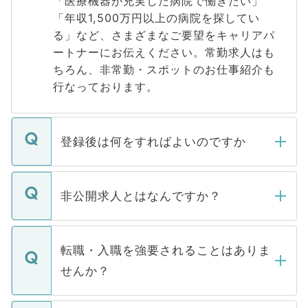
「医療機器が充実した病院で働きたい」
「年収1,500万円以上の病院を探してい
る」など、さまざまなご要望をキャリアパ
ートナーにお伝えください。常勤求人はも
ちろん、非常勤・スポットのお仕事紹介も
行なっております。
登録後は何をすればよいのですか
ご登録いただきましたら、弊社担当者がご
登録内容を確認し、その後メールもしくは
非公開求人とはなんですか？
お電話にて次のステップのご案内をいたし
ます。通常、5営業日以内にはご連絡をせて
マイナビDOCTORで取り扱っている求人の
いただきますので、しばらくお待ちくださ
うち約3割は、Webサイトからご覧いただ
転職・入職を強要されることはありま
い。
けない「非公開求人」です。非公開求人は
せんか？
下記の理由によって、一般には公開してい
ません。
転職・入職を強要することは一切ありませ