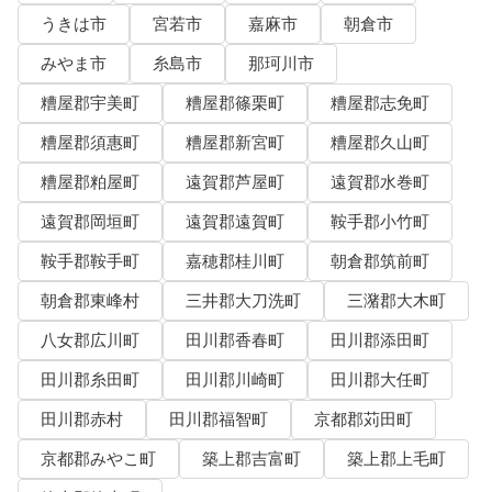
うきは市
宮若市
嘉麻市
朝倉市
みやま市
糸島市
那珂川市
糟屋郡宇美町
糟屋郡篠栗町
糟屋郡志免町
糟屋郡須惠町
糟屋郡新宮町
糟屋郡久山町
糟屋郡粕屋町
遠賀郡芦屋町
遠賀郡水巻町
遠賀郡岡垣町
遠賀郡遠賀町
鞍手郡小竹町
鞍手郡鞍手町
嘉穂郡桂川町
朝倉郡筑前町
朝倉郡東峰村
三井郡大刀洗町
三潴郡大木町
八女郡広川町
田川郡香春町
田川郡添田町
田川郡糸田町
田川郡川崎町
田川郡大任町
田川郡赤村
田川郡福智町
京都郡苅田町
京都郡みやこ町
築上郡吉富町
築上郡上毛町