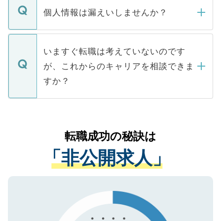
ん。また、仮に応募先から内定をいただい
個人情報は漏えいしませんか？
■応募殺到を避けるため 人気のある医療機
たとしても、ご本人が納得しない限り、内
関を公にしてしまうと、応募が殺到する場
定を承諾する必要はありません。内定先へ
個人情報が漏えいすることはありませんの
合があります。 選考を効率よく行うため
の辞退の連絡はキャリアパートナーが行い
で、ご安心ください。当サイトからの登録
いますぐ転職は考えていないのです
に、医療機関が求める条件に合った人材の
ますので、ご安心ください。
などで収集したご登録者様の個人情報は、
が、これからのキャリアを相談できま
みを人材紹介会社に依頼するケースが増え
ご本人のキャリアアップおよび転職活動の
ています。
すか？
支援を目的に使用いたします。お預かりし
ているすべての個人データはご本人の許可
お気軽にご相談ください。先生専任のキャ
なく、医療機関側に開示したり、第三者に
リアパートナーが将来のご希望などをおう
提供することは一切ありません。また弊社
かがいして、現在の医療機関の状況や紹介
転職成功の秘訣は
は、個人情報の取り扱いについての厳密な
経験をまじえながら、適切なアドバイスを
管理基準を満たした事業者のみに付与され
「非公開求人」
させていただきます。すぐにご転職をされ
る、プライバシーマークを取得済みです。
ない方には、長期的なサポートが可能です
ご登録いただいた個人情報は、SSL（デー
ので、まずはご登録ください。
タ暗号化）によって保護されていますの
で、機密保持に関してもご安心ください。