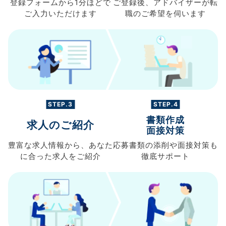
登録フォームから
1分ほどで
ご登録後、
アドバイザーが転
ご入力
いただけます
職の
ご希望を伺います
STEP.3
STEP.4
書類作成
求人のご紹介
面接対策
豊富な求人情報から、
あなた
応募書類の
添削や面接対策も
に合った求人を
ご紹介
徹底サポート