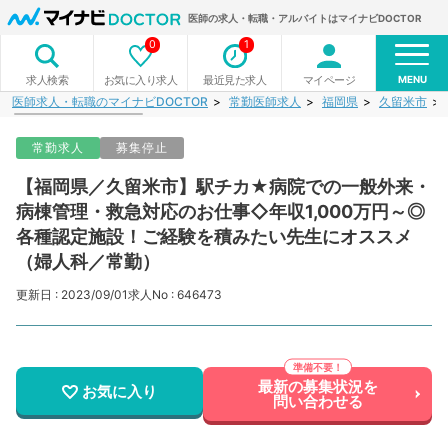
医師の求人・転職・アルバイトはマイナビDOCTOR
0
1
MENU
お気に入り求人
最近見た求人
マイページ
求人検索
医師求人・転職のマイナビDOCTOR
常勤医師求人
福岡県
久留米市
常勤求人
募集停止
【福岡県／久留米市】駅チカ★病院での一般外来・
病棟管理・救急対応のお仕事◇年収1,000万円～◎
各種認定施設！ご経験を積みたい先生にオススメ
（婦人科／常勤）
更新日 : 2023/09/01
求人No : 646473
最新の募集状況を
お気に入り
問い合わせる