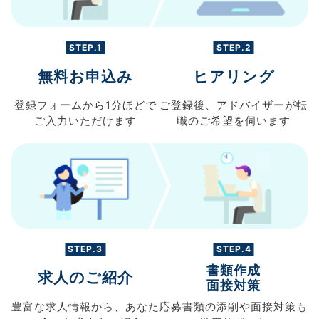
STEP.1
STEP.2
無料お申込み
ヒアリング
登録フォームから
1分ほどで
ご登録後、
アドバイザーが転
ご入力
いただけます
職の
ご希望を伺います
STEP.3
STEP.4
書類作成
求人のご紹介
面接対策
豊富な求人情報から、
あなた
応募書類の
添削や面接対策も