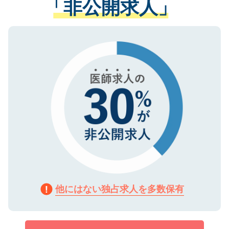
「非公開求人」
させていただきます。すぐにご転職をされ
る、プライバシーマークを取得済みです。
ない方には、長期的なサポートが可能です
ご登録いただいた個人情報は、SSL（デー
ので、まずはご登録ください。
タ暗号化）によって保護されていますの
で、機密保持に関してもご安心ください。
他にはない独占求人を多数保有