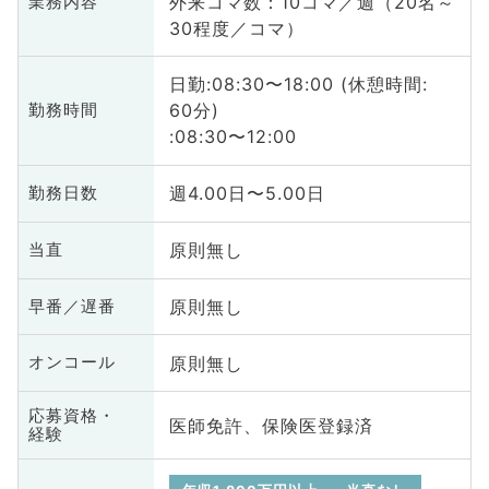
外来コマ数：10コマ／週（20名～
業務内容
30程度／コマ）
日勤:08:30〜18:00 (休憩時間:
60分)
勤務時間
:08:30〜12:00
週4.00日〜5.00日
勤務日数
原則無し
当直
原則無し
早番／遅番
原則無し
オンコール
応募資格・
医師免許、保険医登録済
経験