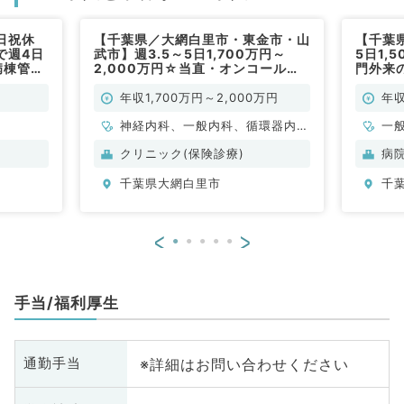
日祝休
【千葉県／大網白里市・東金市・山
【千葉
で週4日
武市】週3.5～5日1,700万円～
5日1,
病棟管理
2,000万円☆当直・オンコールな
門外来
内科／常
し◎外来・健診・予防接種・病棟管
系／常
理のお仕事です（内科系／常勤）
年収1,700万円～2,000万円
年収
神経内科、一般内科、循環器内
一
科、呼吸器内科、消化器内科、内
科
クリニック(保険診療)
病
分泌・代謝内科、腎臓内科、老年
千葉県大網白里市
千
内科、血液内科、膠原病科
<
>
手当/福利厚生
※詳細はお問い合わせください
通勤手当