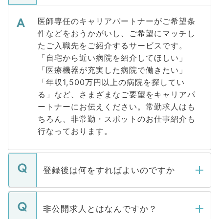
医師専任のキャリアパートナーがご希望条
件などをおうかがいし、ご希望にマッチし
たご入職先をご紹介するサービスです。
「自宅から近い病院を紹介してほしい」
「医療機器が充実した病院で働きたい」
「年収1,500万円以上の病院を探してい
る」など、さまざまなご要望をキャリアパ
ートナーにお伝えください。常勤求人はも
ちろん、非常勤・スポットのお仕事紹介も
行なっております。
登録後は何をすればよいのですか
ご登録いただきましたら、弊社担当者がご
登録内容を確認し、その後メールもしくは
非公開求人とはなんですか？
お電話にて次のステップのご案内をいたし