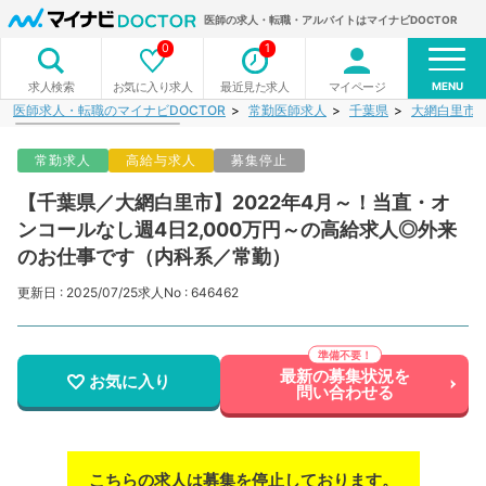
医師の求人・転職・アルバイトはマイナビDOCTOR
0
1
MENU
お気に入り求人
最近見た求人
マイページ
求人検索
医師求人・転職のマイナビDOCTOR
常勤医師求人
千葉県
大網白里市
常勤求人
高給与求人
募集停止
【千葉県／大網白里市】2022年4月～！当直・オ
ンコールなし週4日2,000万円～の高給求人◎外来
のお仕事です（内科系／常勤）
更新日 : 2025/07/25
求人No : 646462
最新の募集状況を
お気に入り
問い合わせる
こちらの求人は募集を停止しております。