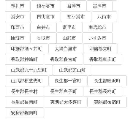
鴨川市
鎌ケ谷市
君津市
富津市
浦安市
四街道市
袖ケ浦市
八街市
印西市
白井市
富里市
南房総市
匝瑳市
香取市
山武市
いすみ市
印旛郡酒々井町
大網白里市
印旛郡栄町
香取郡神崎町
香取郡多古町
香取郡東庄町
山武郡九十九里町
山武郡芝山町
山武郡横芝光町
長生郡一宮町
長生郡睦沢町
長生郡長生村
長生郡白子町
長生郡長柄町
長生郡長南町
夷隅郡大多喜町
夷隅郡御宿町
安房郡鋸南町