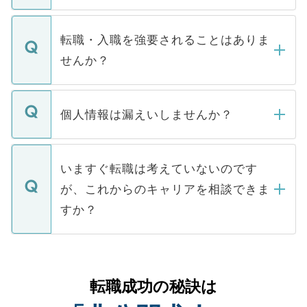
ます。通常、5営業日以内にはご連絡をせて
マイナビDOCTORで取り扱っている求人の
いただきますので、しばらくお待ちくださ
うち約3割は、Webサイトからご覧いただ
転職・入職を強要されることはありま
い。
けない「非公開求人」です。非公開求人は
せんか？
下記の理由によって、一般には公開してい
ません。
転職・入職を強要することは一切ありませ
ん。また、仮に応募先から内定をいただい
個人情報は漏えいしませんか？
■応募殺到を避けるため 人気のある医療機
たとしても、ご本人が納得しない限り、内
関を公にしてしまうと、応募が殺到する場
定を承諾する必要はありません。内定先へ
個人情報が漏えいすることはありませんの
合があります。 選考を効率よく行うため
の辞退の連絡はキャリアパートナーが行い
で、ご安心ください。当サイトからの登録
いますぐ転職は考えていないのです
に、医療機関が求める条件に合った人材の
ますので、ご安心ください。
などで収集したご登録者様の個人情報は、
が、これからのキャリアを相談できま
みを人材紹介会社に依頼するケースが増え
ご本人のキャリアアップおよび転職活動の
ています。
すか？
支援を目的に使用いたします。お預かりし
ているすべての個人データはご本人の許可
お気軽にご相談ください。先生専任のキャ
なく、医療機関側に開示したり、第三者に
リアパートナーが将来のご希望などをおう
提供することは一切ありません。また弊社
かがいして、現在の医療機関の状況や紹介
転職成功の秘訣は
は、個人情報の取り扱いについての厳密な
経験をまじえながら、適切なアドバイスを
管理基準を満たした事業者のみに付与され