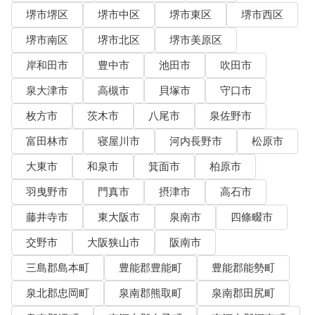
堺市堺区
堺市中区
堺市東区
堺市西区
堺市南区
堺市北区
堺市美原区
岸和田市
豊中市
池田市
吹田市
泉大津市
高槻市
貝塚市
守口市
枚方市
茨木市
八尾市
泉佐野市
富田林市
寝屋川市
河内長野市
松原市
大東市
和泉市
箕面市
柏原市
羽曳野市
門真市
摂津市
高石市
藤井寺市
東大阪市
泉南市
四條畷市
交野市
大阪狭山市
阪南市
三島郡島本町
豊能郡豊能町
豊能郡能勢町
泉北郡忠岡町
泉南郡熊取町
泉南郡田尻町