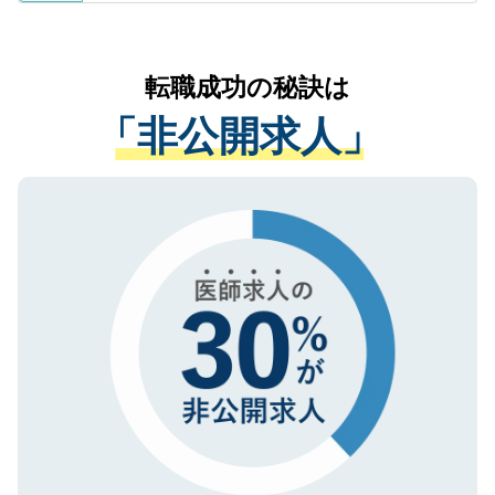
ているすべての個人データはご本人の許可
お気軽にご相談ください。先生専任のキャ
なく、医療機関側に開示したり、第三者に
リアパートナーが将来のご希望などをおう
提供することは一切ありません。また弊社
かがいして、現在の医療機関の状況や紹介
転職成功の秘訣は
は、個人情報の取り扱いについての厳密な
経験をまじえながら、適切なアドバイスを
管理基準を満たした事業者のみに付与され
「非公開求人」
させていただきます。すぐにご転職をされ
る、プライバシーマークを取得済みです。
ない方には、長期的なサポートが可能です
ご登録いただいた個人情報は、SSL（デー
ので、まずはご登録ください。
タ暗号化）によって保護されていますの
で、機密保持に関してもご安心ください。