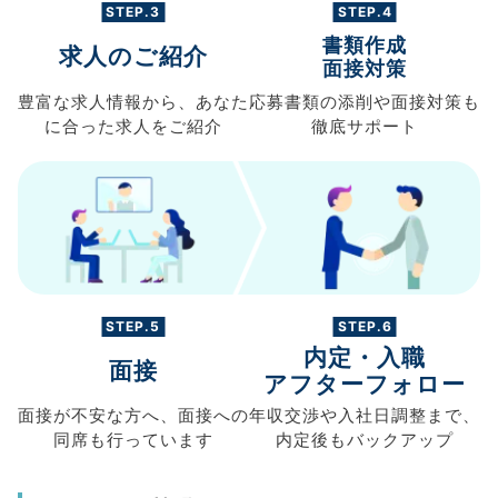
STEP.3
STEP.4
書類作成
求人のご紹介
面接対策
豊富な求人情報から、
あなた
応募書類の
添削や面接対策も
に合った求人を
ご紹介
徹底サポート
STEP.5
STEP.6
内定・入職
面接
アフターフォロー
面接が不安な方へ、
面接への
年収交渉や
入社日調整まで、
同席も
行っています
内定後もバックアップ