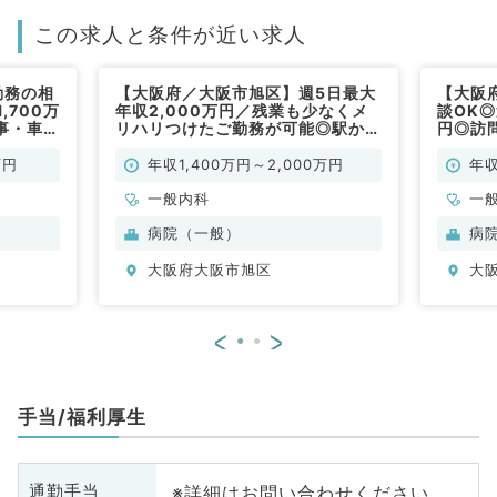
この求人と条件が近い求人
勤務の相
【大阪府／大阪市旭区】週5日最大
【大阪
,700万
年収2,000万円／残業も少なくメ
談OK◎
事・車運
リハリつけたご勤務が可能◎駅から
円◎訪
（一般内
近く通勤もしやすいです♪（一般内
転の必
科／常勤）
科／常
万円
年収1,400万円～2,000万円
年収
一般内科
一
病院（一般）
病
大阪府大阪市旭区
大
<
>
手当/福利厚生
※詳細はお問い合わせください
通勤手当