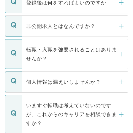
登録後は何をすればよいのですか
ご登録いただきましたら、弊社担当者がご
登録内容を確認し、その後メールもしくは
非公開求人とはなんですか？
お電話にて次のステップのご案内をいたし
ます。通常、5営業日以内にはご連絡をせて
マイナビDOCTORで取り扱っている求人の
いただきますので、しばらくお待ちくださ
うち約3割は、Webサイトからご覧いただ
転職・入職を強要されることはありま
い。
けない「非公開求人」です。非公開求人は
せんか？
下記の理由によって、一般には公開してい
ません。
転職・入職を強要することは一切ありませ
ん。また、仮に応募先から内定をいただい
個人情報は漏えいしませんか？
■応募殺到を避けるため 人気のある医療機
たとしても、ご本人が納得しない限り、内
関を公にしてしまうと、応募が殺到する場
定を承諾する必要はありません。内定先へ
個人情報が漏えいすることはありませんの
合があります。 選考を効率よく行うため
の辞退の連絡はキャリアパートナーが行い
で、ご安心ください。当サイトからの登録
いますぐ転職は考えていないのです
に、医療機関が求める条件に合った人材の
ますので、ご安心ください。
などで収集したご登録者様の個人情報は、
が、これからのキャリアを相談できま
みを人材紹介会社に依頼するケースが増え
ご本人のキャリアアップおよび転職活動の
ています。
すか？
支援を目的に使用いたします。お預かりし