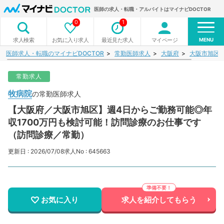
医師の求人・転職・アルバイトはマイナビDOCTOR
0
1
MENU
お気に入り求人
最近見た求人
マイページ
求人検索
医師求人・転職のマイナビDOCTOR
常勤医師求人
大阪府
大阪市旭区
常勤求人
牧病院
の常勤医師求人
【大阪府／大阪市旭区】週4日からご勤務可能◎年
収1700万円も検討可能！訪問診療のお仕事です
（訪問診療／常勤）
更新日 : 2026/07/08
求人No : 645663
お気に入り
求人を紹介してもらう