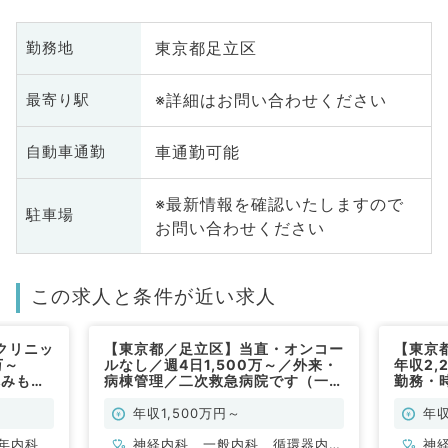
東京都足立区
勤務地
※詳細はお問い合わせください
最寄り駅
車通勤可能
自動車通勤
※最新情報を確認いたしますので
駐車場
お問い合わせください
この求人と条件が近い求人
クリニッ
【東京都／足立区】当直・オンコー
【東京
0万～
ルなし／週4日1,500万～／外来・
年収2,
休みも相
病棟管理／二次救急病院です（一般
勤務・
内科／常勤）
安心の
ール・
年収1,500万円～
年収
◎（内
年内科
神経内科、一般内科、循環器内
神