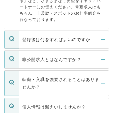
る」など、さまざまなご要望をキャリアパ
ートナーにお伝えください。常勤求人はも
ちろん、非常勤・スポットのお仕事紹介も
行なっております。
登録後は何をすればよいのですか
ご登録いただきましたら、弊社担当者がご
登録内容を確認し、その後メールもしくは
非公開求人とはなんですか？
お電話にて次のステップのご案内をいたし
ます。通常、5営業日以内にはご連絡をせて
マイナビDOCTORで取り扱っている求人の
いただきますので、しばらくお待ちくださ
うち約3割は、Webサイトからご覧いただ
転職・入職を強要されることはありま
い。
けない「非公開求人」です。非公開求人は
せんか？
下記の理由によって、一般には公開してい
ません。
転職・入職を強要することは一切ありませ
ん。また、仮に応募先から内定をいただい
個人情報は漏えいしませんか？
■応募殺到を避けるため 人気のある医療機
たとしても、ご本人が納得しない限り、内