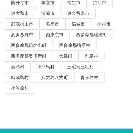
国分寺市
国立市
福生市
狛江市
東大和市
清瀬市
東久留米市
武蔵村山市
多摩市
稲城市
羽村市
あきる野市
西東京市
西多摩郡瑞穂町
西多摩郡日の出町
西多摩郡檜原村
西多摩郡奥多摩町
大島町
利島村
新島村
神津島村
三宅島三宅村
御蔵島村
八丈島八丈町
青ヶ島村
小笠原村