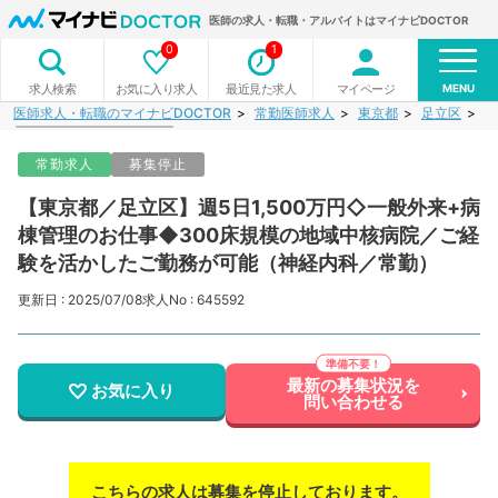
医師の求人・転職・アルバイトはマイナビDOCTOR
0
1
MENU
お気に入り求人
最近見た求人
マイページ
求人検索
医師求人・転職のマイナビDOCTOR
常勤医師求人
東京都
足立区
【
常勤求人
募集停止
【東京都／足立区】週5日1,500万円◇一般外来+病
棟管理のお仕事◆300床規模の地域中核病院／ご経
験を活かしたご勤務が可能（神経内科／常勤）
更新日 : 2025/07/08
求人No : 645592
最新の募集状況を
お気に入り
問い合わせる
こちらの求人は募集を停止しております。