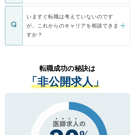
関を公にしてしまうと、応募が殺到する場
定を承諾する必要はありません。内定先へ
個人情報が漏えいすることはありませんの
合があります。 選考を効率よく行うため
の辞退の連絡はキャリアパートナーが行い
で、ご安心ください。当サイトからの登録
いますぐ転職は考えていないのです
に、医療機関が求める条件に合った人材の
ますので、ご安心ください。
などで収集したご登録者様の個人情報は、
が、これからのキャリアを相談できま
みを人材紹介会社に依頼するケースが増え
ご本人のキャリアアップおよび転職活動の
ています。
すか？
支援を目的に使用いたします。お預かりし
ているすべての個人データはご本人の許可
お気軽にご相談ください。先生専任のキャ
なく、医療機関側に開示したり、第三者に
リアパートナーが将来のご希望などをおう
提供することは一切ありません。また弊社
かがいして、現在の医療機関の状況や紹介
転職成功の秘訣は
は、個人情報の取り扱いについての厳密な
経験をまじえながら、適切なアドバイスを
管理基準を満たした事業者のみに付与され
「非公開求人」
させていただきます。すぐにご転職をされ
る、プライバシーマークを取得済みです。
ない方には、長期的なサポートが可能です
ご登録いただいた個人情報は、SSL（デー
ので、まずはご登録ください。
タ暗号化）によって保護されていますの
で、機密保持に関してもご安心ください。