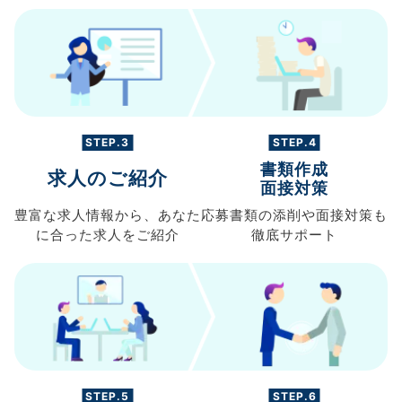
STEP.3
STEP.4
書類作成
求人のご紹介
面接対策
豊富な求人情報から、
あなた
応募書類の
添削や面接対策も
に合った求人を
ご紹介
徹底サポート
STEP.5
STEP.6