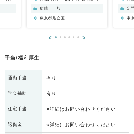
科、呼吸器内科、消化器内科、内
形
病院（一般）
訪
分泌・代謝内科、腎臓内科、老年
科
東京都足立区
東
内科、血液内科
小
循
内
<
>
科
外
原
手当/福利厚生
腸
有り
通勤手当
有り
学会補助
※詳細はお問い合わせください
住宅手当
※詳細はお問い合わせください
退職金