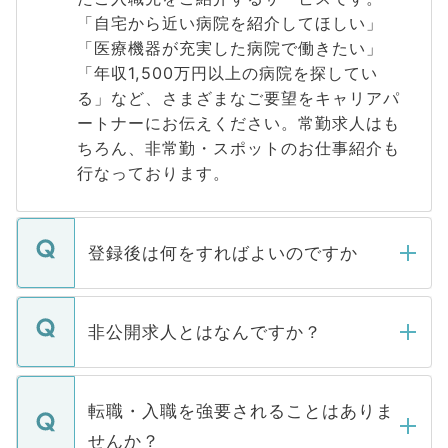
「自宅から近い病院を紹介してほしい」
「医療機器が充実した病院で働きたい」
「年収1,500万円以上の病院を探してい
る」など、さまざまなご要望をキャリアパ
ートナーにお伝えください。常勤求人はも
ちろん、非常勤・スポットのお仕事紹介も
行なっております。
登録後は何をすればよいのですか
ご登録いただきましたら、弊社担当者がご
登録内容を確認し、その後メールもしくは
非公開求人とはなんですか？
お電話にて次のステップのご案内をいたし
ます。通常、5営業日以内にはご連絡をせて
マイナビDOCTORで取り扱っている求人の
いただきますので、しばらくお待ちくださ
うち約3割は、Webサイトからご覧いただ
転職・入職を強要されることはありま
い。
けない「非公開求人」です。非公開求人は
せんか？