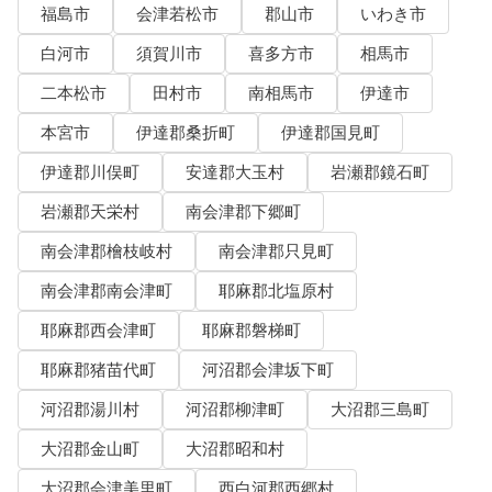
福島市
会津若松市
郡山市
いわき市
白河市
須賀川市
喜多方市
相馬市
二本松市
田村市
南相馬市
伊達市
本宮市
伊達郡桑折町
伊達郡国見町
伊達郡川俣町
安達郡大玉村
岩瀬郡鏡石町
岩瀬郡天栄村
南会津郡下郷町
南会津郡檜枝岐村
南会津郡只見町
南会津郡南会津町
耶麻郡北塩原村
耶麻郡西会津町
耶麻郡磐梯町
耶麻郡猪苗代町
河沼郡会津坂下町
河沼郡湯川村
河沼郡柳津町
大沼郡三島町
大沼郡金山町
大沼郡昭和村
大沼郡会津美里町
西白河郡西郷村