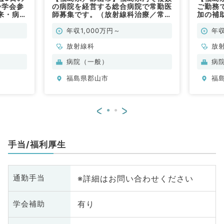
♪学会参
の病院を経営する総合病院で常勤医
ご勤務で
来・病棟
師募集です。（放射線科治療／常
加の補
）
勤）
管理業
年収1,000万円～
年収
放射線科
放
病院（一般）
病
福島県郡山市
福
<
>
手当/福利厚生
※詳細はお問い合わせください
通勤手当
有り
学会補助