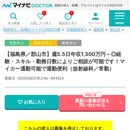
医師の求人・転職・アルバイトはマイナビDOCTOR
0
1
MENU
お気に入り求人
最近見た求人
マイページ
求人検索
医師求人・転職のマイナビDOCTOR
常勤医師求人
福島県
郡山市
【
常勤求人
高給与求人
募集停止
【福島県／郡山市】週5.5日年収1,300万円～◎経
験・スキル・勤務日数によりご相談が可能です！マ
イカー通勤可能で通勤便利（放射線科／常勤）
更新日 : 2025/08/21
求人No : 644523
最新の募集状況を
お気に入り
問い合わせる
こちらの求人は募集を停止しております。