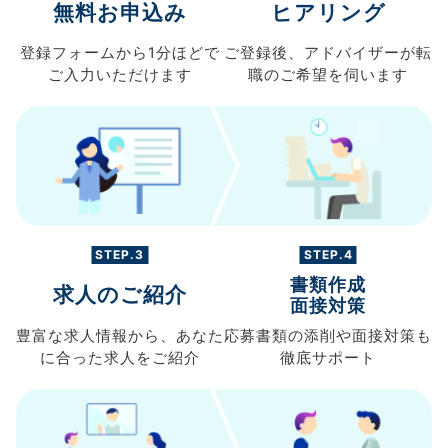
無料お申込み
ヒアリング
登録フォームから
1分ほどで
ご登録後、
アドバイザーが転
ご入力
いただけます
職の
ご希望を伺います
STEP.3
STEP.4
書類作成
求人のご紹介
面接対策
豊富な求人情報から、
あなた
応募書類の
添削や面接対策も
に合った求人を
ご紹介
徹底サポート