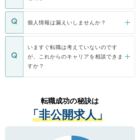
下記の理由によって、一般には公開してい
ません。
転職・入職を強要することは一切ありませ
ん。また、仮に応募先から内定をいただい
個人情報は漏えいしませんか？
■応募殺到を避けるため 人気のある医療機
たとしても、ご本人が納得しない限り、内
関を公にしてしまうと、応募が殺到する場
定を承諾する必要はありません。内定先へ
個人情報が漏えいすることはありませんの
合があります。 選考を効率よく行うため
の辞退の連絡はキャリアパートナーが行い
で、ご安心ください。当サイトからの登録
いますぐ転職は考えていないのです
に、医療機関が求める条件に合った人材の
ますので、ご安心ください。
などで収集したご登録者様の個人情報は、
が、これからのキャリアを相談できま
みを人材紹介会社に依頼するケースが増え
ご本人のキャリアアップおよび転職活動の
ています。
すか？
支援を目的に使用いたします。お預かりし
ているすべての個人データはご本人の許可
お気軽にご相談ください。先生専任のキャ
なく、医療機関側に開示したり、第三者に
リアパートナーが将来のご希望などをおう
提供することは一切ありません。また弊社
かがいして、現在の医療機関の状況や紹介
転職成功の秘訣は
は、個人情報の取り扱いについての厳密な
経験をまじえながら、適切なアドバイスを
管理基準を満たした事業者のみに付与され
「非公開求人」
させていただきます。すぐにご転職をされ
る、プライバシーマークを取得済みです。
ない方には、長期的なサポートが可能です
ご登録いただいた個人情報は、SSL（デー
ので、まずはご登録ください。
タ暗号化）によって保護されていますの
で、機密保持に関してもご安心ください。