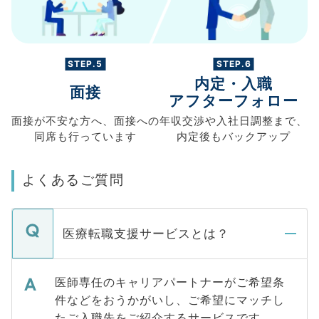
STEP.5
STEP.6
内定・入職
面接
アフターフォロー
面接が不安な方へ、
面接への
年収交渉や
入社日調整まで、
同席も
行っています
内定後もバックアップ
よくあるご質問
医療転職支援サービスとは？
医師専任のキャリアパートナーがご希望条
件などをおうかがいし、ご希望にマッチし
たご入職先をご紹介するサービスです。