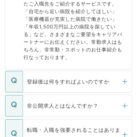
たご入職先をご紹介するサービスです。
「自宅から近い病院を紹介してほしい」
「医療機器が充実した病院で働きたい」
「年収1,500万円以上の病院を探してい
る」など、さまざまなご要望をキャリアパ
ートナーにお伝えください。常勤求人はも
ちろん、非常勤・スポットのお仕事紹介も
行なっております。
登録後は何をすればよいのですか
ご登録いただきましたら、弊社担当者がご
登録内容を確認し、その後メールもしくは
非公開求人とはなんですか？
お電話にて次のステップのご案内をいたし
ます。通常、5営業日以内にはご連絡をせて
マイナビDOCTORで取り扱っている求人の
いただきますので、しばらくお待ちくださ
うち約3割は、Webサイトからご覧いただ
転職・入職を強要されることはありま
い。
けない「非公開求人」です。非公開求人は