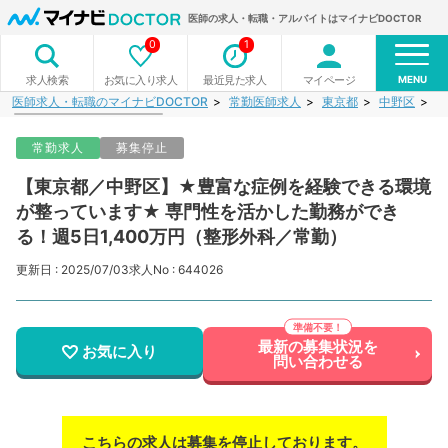
医師の求人・転職・アルバイトはマイナビDOCTOR
0
1
MENU
お気に入り求人
最近見た求人
マイページ
求人検索
医師求人・転職のマイナビDOCTOR
常勤医師求人
東京都
中野区
【
常勤求人
募集停止
【東京都／中野区】★豊富な症例を経験できる環境
が整っています★ 専門性を活かした勤務ができ
る！週5日1,400万円（整形外科／常勤）
更新日 : 2025/07/03
求人No : 644026
最新の募集状況を
お気に入り
問い合わせる
こちらの求人は募集を停止しております。