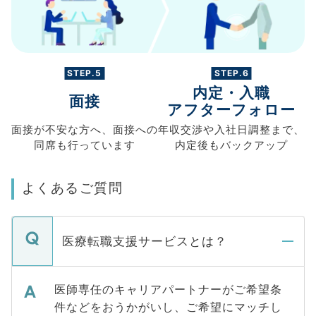
STEP.5
STEP.6
内定・入職
面接
アフターフォロー
面接が不安な方へ、
面接への
年収交渉や
入社日調整まで、
同席も
行っています
内定後もバックアップ
よくあるご質問
医療転職支援サービスとは？
医師専任のキャリアパートナーがご希望条
件などをおうかがいし、ご希望にマッチし