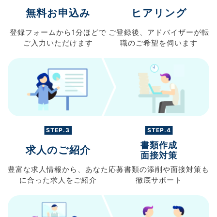
無料お申込み
ヒアリング
登録フォームから
1分ほどで
ご登録後、
アドバイザーが転
ご入力
いただけます
職の
ご希望を伺います
STEP.3
STEP.4
書類作成
求人のご紹介
面接対策
豊富な求人情報から、
あなた
応募書類の
添削や面接対策も
に合った求人を
ご紹介
徹底サポート