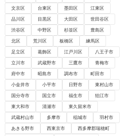
文京区
台東区
墨田区
江東区
品川区
目黒区
大田区
世田谷区
渋谷区
中野区
杉並区
豊島区
北区
荒川区
板橋区
練馬区
足立区
葛飾区
江戸川区
八王子市
立川市
武蔵野市
三鷹市
青梅市
府中市
昭島市
調布市
町田市
小金井市
小平市
日野市
東村山市
国分寺市
国立市
福生市
狛江市
東大和市
清瀬市
東久留米市
武蔵村山市
多摩市
稲城市
羽村市
あきる野市
西東京市
西多摩郡瑞穂町