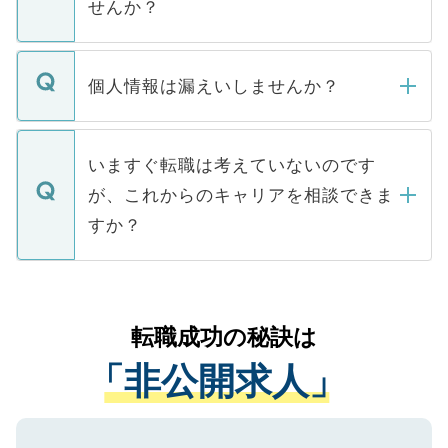
せんか？
下記の理由によって、一般には公開してい
ません。
転職・入職を強要することは一切ありませ
ん。また、仮に応募先から内定をいただい
個人情報は漏えいしませんか？
■応募殺到を避けるため 人気のある医療機
たとしても、ご本人が納得しない限り、内
関を公にしてしまうと、応募が殺到する場
定を承諾する必要はありません。内定先へ
個人情報が漏えいすることはありませんの
合があります。 選考を効率よく行うため
の辞退の連絡はキャリアパートナーが行い
で、ご安心ください。当サイトからの登録
いますぐ転職は考えていないのです
に、医療機関が求める条件に合った人材の
ますので、ご安心ください。
などで収集したご登録者様の個人情報は、
が、これからのキャリアを相談できま
みを人材紹介会社に依頼するケースが増え
ご本人のキャリアアップおよび転職活動の
ています。
すか？
支援を目的に使用いたします。お預かりし
ているすべての個人データはご本人の許可
お気軽にご相談ください。先生専任のキャ
なく、医療機関側に開示したり、第三者に
リアパートナーが将来のご希望などをおう
提供することは一切ありません。また弊社
かがいして、現在の医療機関の状況や紹介
転職成功の秘訣は
は、個人情報の取り扱いについての厳密な
経験をまじえながら、適切なアドバイスを
管理基準を満たした事業者のみに付与され
「非公開求人」
させていただきます。すぐにご転職をされ
る、プライバシーマークを取得済みです。
ない方には、長期的なサポートが可能です
ご登録いただいた個人情報は、SSL（デー
ので、まずはご登録ください。
タ暗号化）によって保護されていますの