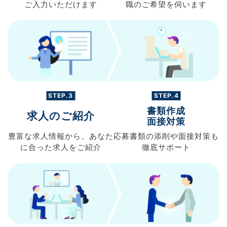
ご入力
いただけます
職の
ご希望を伺います
STEP.3
STEP.4
書類作成
求人のご紹介
面接対策
豊富な求人情報から、
あなた
応募書類の
添削や面接対策も
に合った求人を
ご紹介
徹底サポート