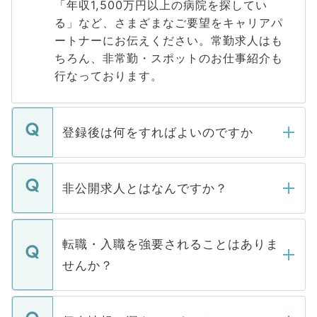
「年収1,500万円以上の病院を探してい
る」など、さまざまなご要望をキャリアパ
ートナーにお伝えください。常勤求人はも
ちろん、非常勤・スポットのお仕事紹介も
行なっております。
登録後は何をすればよいのですか
ご登録いただきましたら、弊社担当者がご
登録内容を確認し、その後メールもしくは
非公開求人とはなんですか？
お電話にて次のステップのご案内をいたし
ます。通常、5営業日以内にはご連絡をせて
マイナビDOCTORで取り扱っている求人の
いただきますので、しばらくお待ちくださ
うち約3割は、Webサイトからご覧いただ
転職・入職を強要されることはありま
い。
けない「非公開求人」です。非公開求人は
せんか？
下記の理由によって、一般には公開してい
ません。
転職・入職を強要することは一切ありませ