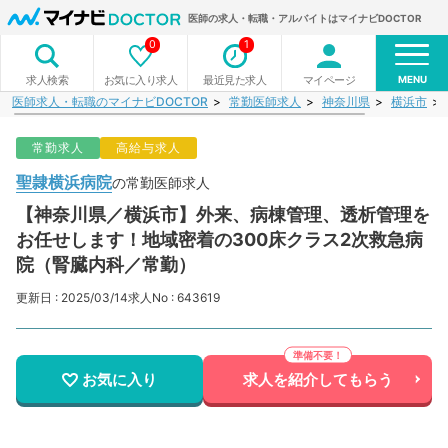
医師の求人・転職・アルバイトはマイナビDOCTOR
0
1
MENU
お気に入り求人
最近見た求人
マイページ
求人検索
医師求人・転職のマイナビDOCTOR
常勤医師求人
神奈川県
横浜市
常勤求人
高給与求人
聖隷横浜病院
の常勤医師求人
【神奈川県／横浜市】外来、病棟管理、透析管理を
お任せします！地域密着の300床クラス2次救急病
院（腎臓内科／常勤）
更新日 : 2025/03/14
求人No : 643619
お気に入り
求人を紹介してもらう