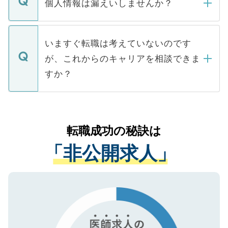
ん。また、仮に応募先から内定をいただい
個人情報は漏えいしませんか？
■応募殺到を避けるため 人気のある医療機
たとしても、ご本人が納得しない限り、内
関を公にしてしまうと、応募が殺到する場
定を承諾する必要はありません。内定先へ
個人情報が漏えいすることはありませんの
合があります。 選考を効率よく行うため
の辞退の連絡はキャリアパートナーが行い
で、ご安心ください。当サイトからの登録
いますぐ転職は考えていないのです
に、医療機関が求める条件に合った人材の
ますので、ご安心ください。
などで収集したご登録者様の個人情報は、
が、これからのキャリアを相談できま
みを人材紹介会社に依頼するケースが増え
ご本人のキャリアアップおよび転職活動の
ています。
すか？
支援を目的に使用いたします。お預かりし
ているすべての個人データはご本人の許可
お気軽にご相談ください。先生専任のキャ
なく、医療機関側に開示したり、第三者に
リアパートナーが将来のご希望などをおう
提供することは一切ありません。また弊社
かがいして、現在の医療機関の状況や紹介
転職成功の秘訣は
は、個人情報の取り扱いについての厳密な
経験をまじえながら、適切なアドバイスを
管理基準を満たした事業者のみに付与され
「非公開求人」
させていただきます。すぐにご転職をされ
る、プライバシーマークを取得済みです。
ない方には、長期的なサポートが可能です
ご登録いただいた個人情報は、SSL（デー
ので、まずはご登録ください。
タ暗号化）によって保護されていますの
で、機密保持に関してもご安心ください。