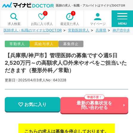
医師の求人・転職・アルバイトはマイナビDOCTOR
0
1
MENU
お気に入り求人
最近見た求人
マイページ
求人検索
医師求人・転職のマイナビDOCTOR
常勤医師求人
兵庫県
神戸市中央
常勤求人
高給与求人
募集停止
【兵庫県/神戸市】管理医師の募集です◇週5日
2,520万円～の高額求人◎外来やオペをご担当いた
だきます（整形外科／常勤）
更新日 : 2025/04/03
求人No : 643228
最新の募集状況を
お気に入り
問い合わせる
こちらの求人は募集を停止しております。