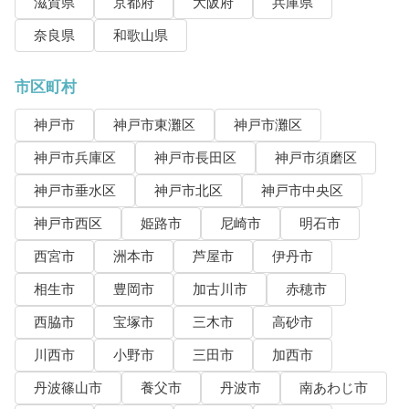
滋賀県
京都府
大阪府
兵庫県
奈良県
和歌山県
市区町村
神戸市
神戸市東灘区
神戸市灘区
神戸市兵庫区
神戸市長田区
神戸市須磨区
神戸市垂水区
神戸市北区
神戸市中央区
神戸市西区
姫路市
尼崎市
明石市
西宮市
洲本市
芦屋市
伊丹市
相生市
豊岡市
加古川市
赤穂市
西脇市
宝塚市
三木市
高砂市
川西市
小野市
三田市
加西市
丹波篠山市
養父市
丹波市
南あわじ市