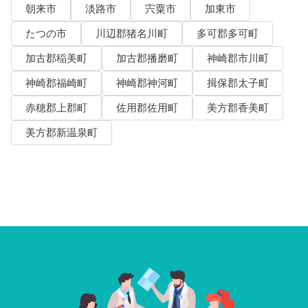
朝来市
淡路市
宍粟市
加東市
たつの市
川辺郡猪名川町
多可郡多可町
加古郡稲美町
加古郡播磨町
神崎郡市川町
神崎郡福崎町
神崎郡神河町
揖保郡太子町
赤穂郡上郡町
佐用郡佐用町
美方郡香美町
美方郡新温泉町