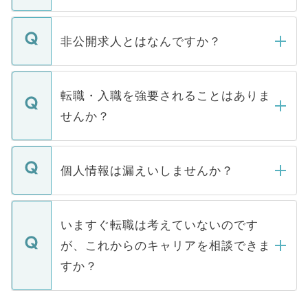
ご登録いただきましたら、弊社担当者がご
登録内容を確認し、その後メールもしくは
非公開求人とはなんですか？
お電話にて次のステップのご案内をいたし
ます。通常、5営業日以内にはご連絡をせて
マイナビDOCTORで取り扱っている求人の
いただきますので、しばらくお待ちくださ
うち約3割は、Webサイトからご覧いただ
転職・入職を強要されることはありま
い。
けない「非公開求人」です。非公開求人は
せんか？
下記の理由によって、一般には公開してい
ません。
転職・入職を強要することは一切ありませ
ん。また、仮に応募先から内定をいただい
個人情報は漏えいしませんか？
■応募殺到を避けるため 人気のある医療機
たとしても、ご本人が納得しない限り、内
関を公にしてしまうと、応募が殺到する場
定を承諾する必要はありません。内定先へ
個人情報が漏えいすることはありませんの
合があります。 選考を効率よく行うため
の辞退の連絡はキャリアパートナーが行い
で、ご安心ください。当サイトからの登録
いますぐ転職は考えていないのです
に、医療機関が求める条件に合った人材の
ますので、ご安心ください。
などで収集したご登録者様の個人情報は、
が、これからのキャリアを相談できま
みを人材紹介会社に依頼するケースが増え
ご本人のキャリアアップおよび転職活動の
ています。
すか？
支援を目的に使用いたします。お預かりし
ているすべての個人データはご本人の許可
お気軽にご相談ください。先生専任のキャ
なく、医療機関側に開示したり、第三者に