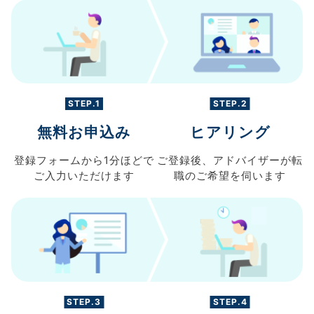
STEP.1
STEP.2
無料お申込み
ヒアリング
登録フォームから
1分ほどで
ご登録後、
アドバイザーが転
ご入力
いただけます
職の
ご希望を伺います
STEP.3
STEP.4