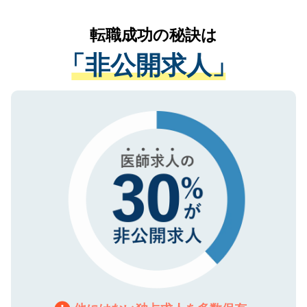
リアパートナーが将来のご希望などをおう
提供することは一切ありません。また弊社
かがいして、現在の医療機関の状況や紹介
転職成功の秘訣は
は、個人情報の取り扱いについての厳密な
経験をまじえながら、適切なアドバイスを
管理基準を満たした事業者のみに付与され
「非公開求人」
させていただきます。すぐにご転職をされ
る、プライバシーマークを取得済みです。
ない方には、長期的なサポートが可能です
ご登録いただいた個人情報は、SSL（デー
ので、まずはご登録ください。
タ暗号化）によって保護されていますの
で、機密保持に関してもご安心ください。