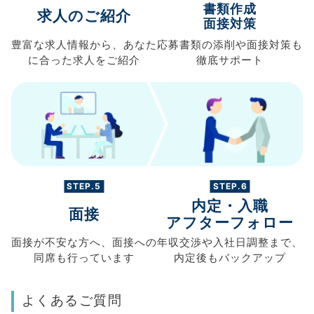
書類作成
求人のご紹介
面接対策
豊富な求人情報から、
あなた
応募書類の
添削や面接対策も
に合った求人を
ご紹介
徹底サポート
STEP.5
STEP.6
内定・入職
面接
アフターフォロー
面接が不安な方へ、
面接への
年収交渉や
入社日調整まで、
同席も
行っています
内定後もバックアップ
よくあるご質問