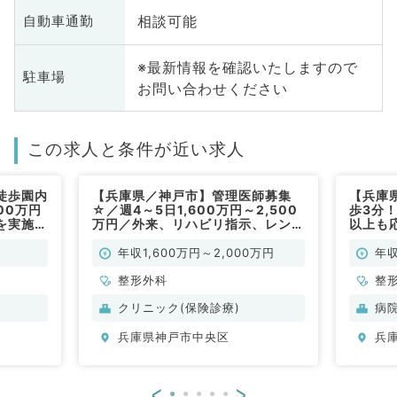
相談可能
自動車通勤
※最新情報を確認いたしますので
駐車場
お問い合わせください
この求人と条件が近い求人
徒歩園内
【兵庫県／神戸市】管理医師募集
【兵庫
800万円
☆／週4～5日1,600万円～2,500
歩3分！
を実施す
万円／外来、リハビリ指示、レント
以上も
勤）
ゲン・検査判断、注射・処置など
のお仕
（整形外科／常勤）
年収1,600万円～2,000万円
年収
整形外科
整
クリニック(保険診療)
病
兵庫県神戸市中央区
兵
<
>