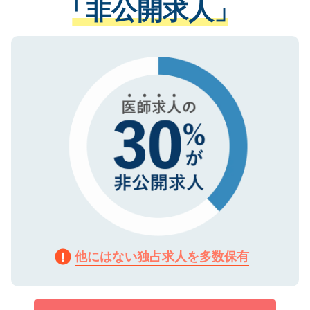
「非公開求人」
させていただきます。すぐにご転職をされ
る、プライバシーマークを取得済みです。
ない方には、長期的なサポートが可能です
ご登録いただいた個人情報は、SSL（デー
ので、まずはご登録ください。
タ暗号化）によって保護されていますの
で、機密保持に関してもご安心ください。
他にはない独占求人を多数保有