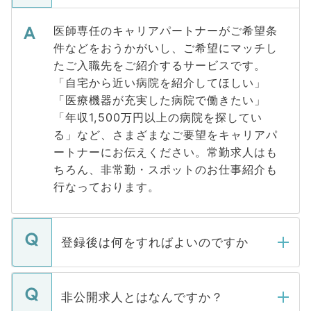
医師専任のキャリアパートナーがご希望条
件などをおうかがいし、ご希望にマッチし
たご入職先をご紹介するサービスです。
「自宅から近い病院を紹介してほしい」
「医療機器が充実した病院で働きたい」
「年収1,500万円以上の病院を探してい
る」など、さまざまなご要望をキャリアパ
ートナーにお伝えください。常勤求人はも
ちろん、非常勤・スポットのお仕事紹介も
行なっております。
登録後は何をすればよいのですか
ご登録いただきましたら、弊社担当者がご
登録内容を確認し、その後メールもしくは
非公開求人とはなんですか？
お電話にて次のステップのご案内をいたし