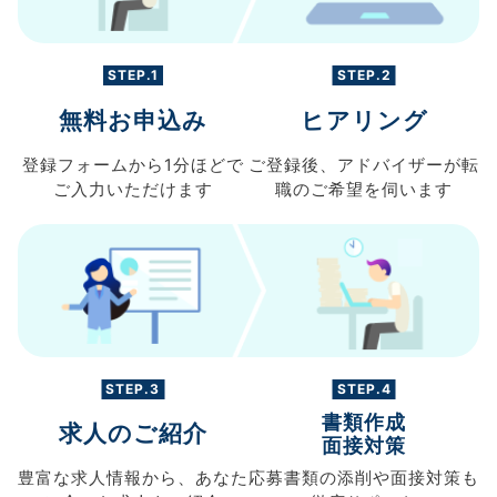
STEP.1
STEP.2
無料お申込み
ヒアリング
登録フォームから
1分ほどで
ご登録後、
アドバイザーが転
ご入力
いただけます
職の
ご希望を伺います
STEP.3
STEP.4
書類作成
求人のご紹介
面接対策
豊富な求人情報から、
あなた
応募書類の
添削や面接対策も