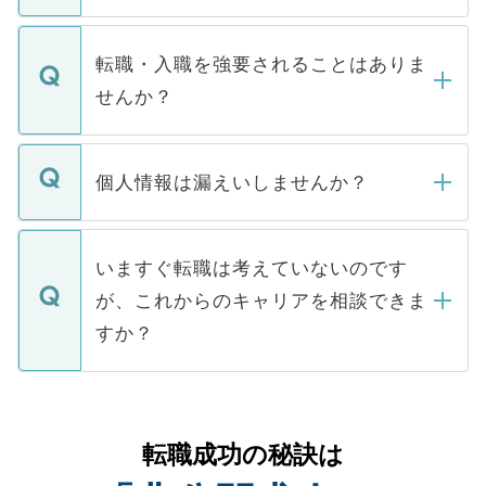
ます。通常、5営業日以内にはご連絡をせて
マイナビDOCTORで取り扱っている求人の
いただきますので、しばらくお待ちくださ
うち約3割は、Webサイトからご覧いただ
転職・入職を強要されることはありま
い。
けない「非公開求人」です。非公開求人は
せんか？
下記の理由によって、一般には公開してい
ません。
転職・入職を強要することは一切ありませ
ん。また、仮に応募先から内定をいただい
個人情報は漏えいしませんか？
■応募殺到を避けるため 人気のある医療機
たとしても、ご本人が納得しない限り、内
関を公にしてしまうと、応募が殺到する場
定を承諾する必要はありません。内定先へ
個人情報が漏えいすることはありませんの
合があります。 選考を効率よく行うため
の辞退の連絡はキャリアパートナーが行い
で、ご安心ください。当サイトからの登録
いますぐ転職は考えていないのです
に、医療機関が求める条件に合った人材の
ますので、ご安心ください。
などで収集したご登録者様の個人情報は、
が、これからのキャリアを相談できま
みを人材紹介会社に依頼するケースが増え
ご本人のキャリアアップおよび転職活動の
ています。
すか？
支援を目的に使用いたします。お預かりし
ているすべての個人データはご本人の許可
お気軽にご相談ください。先生専任のキャ
なく、医療機関側に開示したり、第三者に
リアパートナーが将来のご希望などをおう
提供することは一切ありません。また弊社
かがいして、現在の医療機関の状況や紹介
転職成功の秘訣は
は、個人情報の取り扱いについての厳密な
経験をまじえながら、適切なアドバイスを
管理基準を満たした事業者のみに付与され