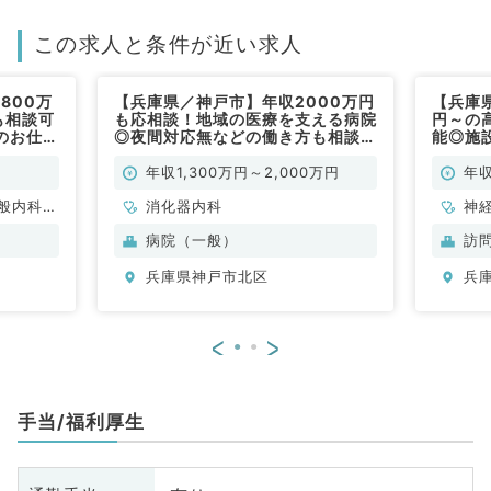
この求人と条件が近い求人
800万
【兵庫県／神戸市】年収2000万円
【兵庫県
も相談可
も応相談！地域の医療を支える病院
円～の
のお仕事
◎夜間対応無などの働き方も相談く
能◎施
ださい★外来・病棟管理・内視鏡
です！
検査・救急対応のお仕事です（消化
年収1,300万円～2,000万円
年収
器内科／常勤）
般内科、
消化器内科
神
、消化器
循
病院（一般）
訪
、腎臓内
内
兵庫県神戸市北区
兵
科
<
>
手当/福利厚生