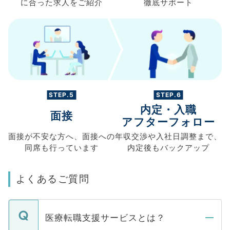
に合った求人を
ご紹介
徹底サポート
STEP.5
STEP.6
内定・入職
面接
アフターフォロー
面接が不安な方へ、
面接への
年収交渉や
入社日調整まで、
同席も
行っています
内定後もバックアップ
よくあるご質問
医療転職支援サービスとは？