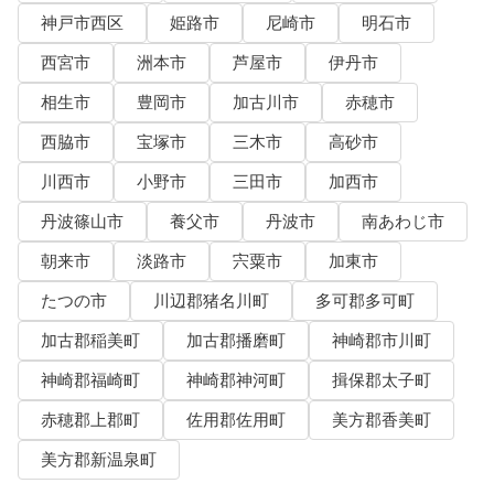
神戸市西区
姫路市
尼崎市
明石市
西宮市
洲本市
芦屋市
伊丹市
相生市
豊岡市
加古川市
赤穂市
西脇市
宝塚市
三木市
高砂市
川西市
小野市
三田市
加西市
丹波篠山市
養父市
丹波市
南あわじ市
朝来市
淡路市
宍粟市
加東市
たつの市
川辺郡猪名川町
多可郡多可町
加古郡稲美町
加古郡播磨町
神崎郡市川町
神崎郡福崎町
神崎郡神河町
揖保郡太子町
赤穂郡上郡町
佐用郡佐用町
美方郡香美町
美方郡新温泉町