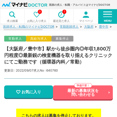
医師の求人・転職・アルバイトはマイナビDOCTOR
0
1
MENU
お気に入り求人
最近見た求人
マイページ
求人検索
医師求人・転職のマイナビDOCTOR
常勤医師求人
大阪府
豊中市
【
常勤求人
高給与求人
募集停止
【大阪府／豊中市】駅から徒歩圏内◎年収1,800万
円程度◎最新鋭の検査機器を取り揃えるクリニック
にてご勤務です（循環器内科／常勤）
更新日 : 2022/09/07
求人No : 640760
最新の募集状況を
お気に入り
問い合わせる
こちらの求人は募集を停止しております。