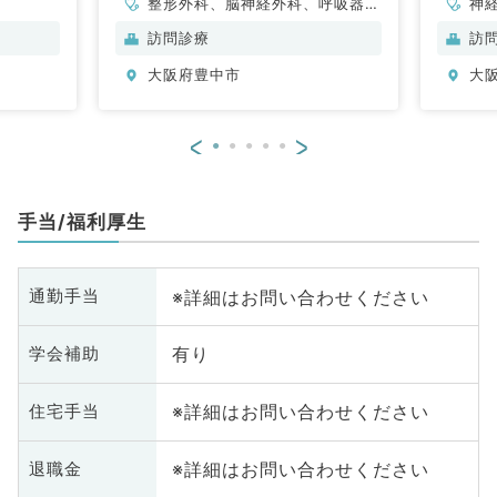
整形外科、脳神経外科、呼吸器外
神
科、心臓血管外科、一般内科、循
科
訪問診療
訪
環器内科、呼吸器内科、消化器内
分
大阪府豊中市
大
科、内分泌・代謝内科、腎臓内
内
科、外科系全般、一般外科、消化
器外科
<
>
手当/福利厚生
※詳細はお問い合わせください
通勤手当
有り
学会補助
※詳細はお問い合わせください
住宅手当
※詳細はお問い合わせください
退職金