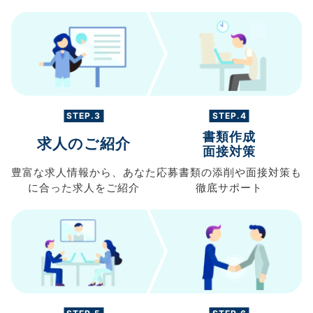
STEP.3
STEP.4
書類作成
求人のご紹介
面接対策
豊富な求人情報から、
あなた
応募書類の
添削や面接対策も
に合った求人を
ご紹介
徹底サポート