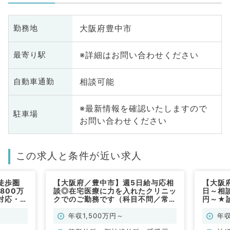
大阪府豊中市
勤務地
※詳細はお問い合わせください
最寄り駅
相談可能
自動車通勤
※最新情報を確認いたしますので
駐車場
お問い合わせください
この求人と条件が近い求人
徒歩圏
【大阪府／豊中市】週5日給与応相
【大阪
,800万
談◎在宅医療に力を入れたクリニッ
日～相談
対応・検
クでのご勤務です（科目不問／常
円～★
科／常
勤）
事です
年収1,500万円～
年収