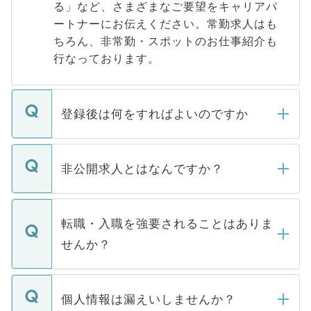
る」など、さまざまなご要望をキャリアパ
ートナーにお伝えください。常勤求人はも
ちろん、非常勤・スポットのお仕事紹介も
行なっております。
登録後は何をすればよいのですか
ご登録いただきましたら、弊社担当者がご
登録内容を確認し、その後メールもしくは
非公開求人とはなんですか？
お電話にて次のステップのご案内をいたし
ます。通常、5営業日以内にはご連絡をせて
マイナビDOCTORで取り扱っている求人の
いただきますので、しばらくお待ちくださ
うち約3割は、Webサイトからご覧いただ
転職・入職を強要されることはありま
い。
けない「非公開求人」です。非公開求人は
せんか？
下記の理由によって、一般には公開してい
ません。
転職・入職を強要することは一切ありませ
ん。また、仮に応募先から内定をいただい
個人情報は漏えいしませんか？
■応募殺到を避けるため 人気のある医療機