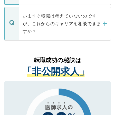
たとしても、ご本人が納得しない限り、内
関を公にしてしまうと、応募が殺到する場
定を承諾する必要はありません。内定先へ
個人情報が漏えいすることはありませんの
合があります。 選考を効率よく行うため
の辞退の連絡はキャリアパートナーが行い
で、ご安心ください。当サイトからの登録
いますぐ転職は考えていないのです
に、医療機関が求める条件に合った人材の
ますので、ご安心ください。
などで収集したご登録者様の個人情報は、
が、これからのキャリアを相談できま
みを人材紹介会社に依頼するケースが増え
ご本人のキャリアアップおよび転職活動の
ています。
すか？
支援を目的に使用いたします。お預かりし
ているすべての個人データはご本人の許可
お気軽にご相談ください。先生専任のキャ
なく、医療機関側に開示したり、第三者に
リアパートナーが将来のご希望などをおう
提供することは一切ありません。また弊社
かがいして、現在の医療機関の状況や紹介
転職成功の秘訣は
は、個人情報の取り扱いについての厳密な
経験をまじえながら、適切なアドバイスを
管理基準を満たした事業者のみに付与され
「非公開求人」
させていただきます。すぐにご転職をされ
る、プライバシーマークを取得済みです。
ない方には、長期的なサポートが可能です
ご登録いただいた個人情報は、SSL（デー
ので、まずはご登録ください。
タ暗号化）によって保護されていますの
で、機密保持に関してもご安心ください。