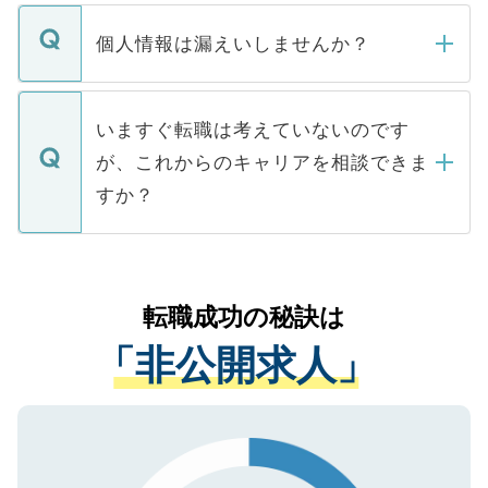
ません。
転職・入職を強要することは一切ありませ
ん。また、仮に応募先から内定をいただい
個人情報は漏えいしませんか？
■応募殺到を避けるため 人気のある医療機
たとしても、ご本人が納得しない限り、内
関を公にしてしまうと、応募が殺到する場
定を承諾する必要はありません。内定先へ
個人情報が漏えいすることはありませんの
合があります。 選考を効率よく行うため
の辞退の連絡はキャリアパートナーが行い
で、ご安心ください。当サイトからの登録
いますぐ転職は考えていないのです
に、医療機関が求める条件に合った人材の
ますので、ご安心ください。
などで収集したご登録者様の個人情報は、
が、これからのキャリアを相談できま
みを人材紹介会社に依頼するケースが増え
ご本人のキャリアアップおよび転職活動の
ています。
すか？
支援を目的に使用いたします。お預かりし
ているすべての個人データはご本人の許可
お気軽にご相談ください。先生専任のキャ
なく、医療機関側に開示したり、第三者に
リアパートナーが将来のご希望などをおう
提供することは一切ありません。また弊社
かがいして、現在の医療機関の状況や紹介
転職成功の秘訣は
は、個人情報の取り扱いについての厳密な
経験をまじえながら、適切なアドバイスを
管理基準を満たした事業者のみに付与され
「非公開求人」
させていただきます。すぐにご転職をされ
る、プライバシーマークを取得済みです。
ない方には、長期的なサポートが可能です
ご登録いただいた個人情報は、SSL（デー
ので、まずはご登録ください。
タ暗号化）によって保護されていますの
で、機密保持に関してもご安心ください。