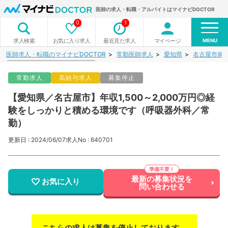
医師の求人・転職・アルバイトはマイナビDOCTOR
0
1
MENU
お気に入り求人
最近見た求人
マイページ
求人検索
医師求人・転職のマイナビDOCTOR
常勤医師求人
愛知県
名古屋市南
常勤求人
高給与求人
募集停止
【愛知県／名古屋市】年収1,500～2,000万円◎経
験をしっかりと積める環境です（呼吸器外科／常
勤）
更新日 : 2024/06/07
求人No : 640701
最新の募集状況を
お気に入り
問い合わせる
こちらの求人は募集を停止しております。