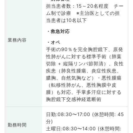
担当患者数：15～20名程度 チー
ム制で診療 ※主治医としての担
当患者は10名以下
救急対応
業務内容
オペ
手術の90％を完全胸腔鏡下、原発
性肺がんに対する標準手術（肺葉
切除 + 縦隔リンパ節郭清）、良性
疾患（肺良性腫瘍、炎症性疾患、
膿胸、自然気胸など）・悪性腫瘍
（転移性肺がん、悪性胸膜中皮
腫）も対応、手掌多汗症に対する
胸腔鏡下交感神経遮断術
日勤:08:30〜17:00 (休憩時間: 45
分)
勤務時間
土曜日:08:30〜14:00 (休憩時間: