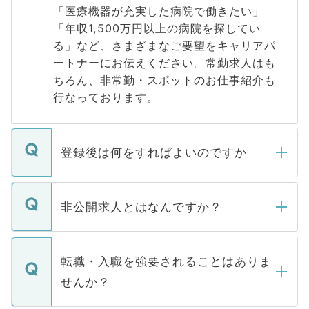
「医療機器が充実した病院で働きたい」
「年収1,500万円以上の病院を探してい
る」など、さまざまなご要望をキャリアパ
ートナーにお伝えください。常勤求人はも
ちろん、非常勤・スポットのお仕事紹介も
行なっております。
登録後は何をすればよいのですか
ご登録いただきましたら、弊社担当者がご
登録内容を確認し、その後メールもしくは
非公開求人とはなんですか？
お電話にて次のステップのご案内をいたし
ます。通常、5営業日以内にはご連絡をせて
マイナビDOCTORで取り扱っている求人の
いただきますので、しばらくお待ちくださ
うち約3割は、Webサイトからご覧いただ
転職・入職を強要されることはありま
い。
けない「非公開求人」です。非公開求人は
せんか？
下記の理由によって、一般には公開してい