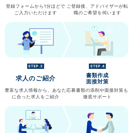
登録フォームから
1分ほどで
ご登録後、
アドバイザーが転
ご入力
いただけます
職の
ご希望を伺います
STEP.3
STEP.4
書類作成
求人のご紹介
面接対策
豊富な求人情報から、
あなた
応募書類の
添削や面接対策も
に合った求人を
ご紹介
徹底サポート