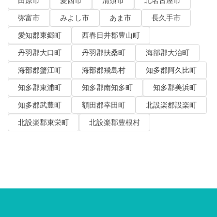
田原市
愛西市
清須市
北名古屋市
弥富市
みよし市
あま市
長久手市
愛知郡東郷町
西春日井郡豊山町
丹羽郡大口町
丹羽郡扶桑町
海部郡大治町
海部郡蟹江町
海部郡飛島村
知多郡阿久比町
知多郡東浦町
知多郡南知多町
知多郡美浜町
知多郡武豊町
額田郡幸田町
北設楽郡設楽町
北設楽郡東栄町
北設楽郡豊根村