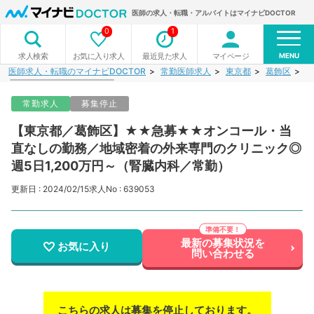
医師の求人・転職・アルバイトはマイナビDOCTOR
0
1
MENU
お気に入り求人
最近見た求人
マイページ
求人検索
医師求人・転職のマイナビDOCTOR
常勤医師求人
東京都
葛飾区
【
常勤求人
募集停止
【東京都／葛飾区】★★急募★★オンコール・当
直なしの勤務／地域密着の外来専門のクリニック◎
週5日1,200万円～（腎臓内科／常勤）
更新日 : 2024/02/15
求人No : 639053
最新の募集状況を
お気に入り
問い合わせる
こちらの求人は募集を停止しております。