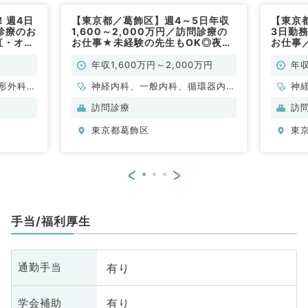
！週4日
【東京都／葛飾区】週4～5日年収
【東京
診療のお
1,600～2,000万円／訪問診療の
3日勤
直・オン
お仕事★未経験の先生もOK◎夜間
お仕事／
科系／常
休日オンコールなしです！（内科系
2,00
／常勤）
診療未
年収1,600万円～2,000万円
年収
／常勤
形外科、
神経内科、一般内科、循環器内
神
神経外
科、呼吸器内科、消化器内科、内
循
訪問診療
訪
管外科、
分泌・代謝内科、腎臓内科、老年
内
東京都葛飾区
東
般内科、
内科、膠原病科
科
、消化器
、腎臓内
<
>
般、一般
外科、膠
科、大
手当/福利厚生
椎外科
有り
通勤手当
有り
学会補助