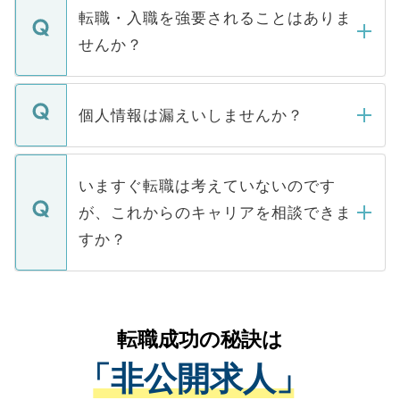
いただきますので、しばらくお待ちくださ
うち約3割は、Webサイトからご覧いただ
転職・入職を強要されることはありま
い。
けない「非公開求人」です。非公開求人は
せんか？
下記の理由によって、一般には公開してい
ません。
転職・入職を強要することは一切ありませ
ん。また、仮に応募先から内定をいただい
個人情報は漏えいしませんか？
■応募殺到を避けるため 人気のある医療機
たとしても、ご本人が納得しない限り、内
関を公にしてしまうと、応募が殺到する場
定を承諾する必要はありません。内定先へ
個人情報が漏えいすることはありませんの
合があります。 選考を効率よく行うため
の辞退の連絡はキャリアパートナーが行い
で、ご安心ください。当サイトからの登録
いますぐ転職は考えていないのです
に、医療機関が求める条件に合った人材の
ますので、ご安心ください。
などで収集したご登録者様の個人情報は、
が、これからのキャリアを相談できま
みを人材紹介会社に依頼するケースが増え
ご本人のキャリアアップおよび転職活動の
ています。
すか？
支援を目的に使用いたします。お預かりし
ているすべての個人データはご本人の許可
お気軽にご相談ください。先生専任のキャ
なく、医療機関側に開示したり、第三者に
リアパートナーが将来のご希望などをおう
提供することは一切ありません。また弊社
かがいして、現在の医療機関の状況や紹介
転職成功の秘訣は
は、個人情報の取り扱いについての厳密な
経験をまじえながら、適切なアドバイスを
管理基準を満たした事業者のみに付与され
「非公開求人」
させていただきます。すぐにご転職をされ
る、プライバシーマークを取得済みです。
ない方には、長期的なサポートが可能です