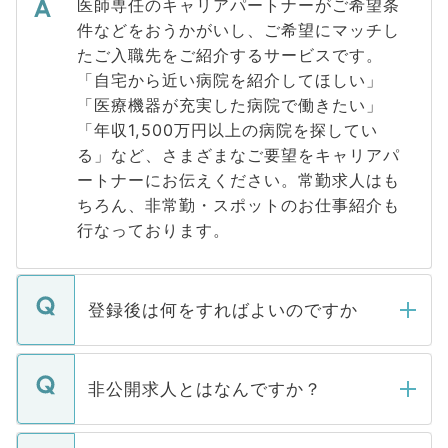
医師専任のキャリアパートナーがご希望条
件などをおうかがいし、ご希望にマッチし
たご入職先をご紹介するサービスです。
「自宅から近い病院を紹介してほしい」
「医療機器が充実した病院で働きたい」
「年収1,500万円以上の病院を探してい
る」など、さまざまなご要望をキャリアパ
ートナーにお伝えください。常勤求人はも
ちろん、非常勤・スポットのお仕事紹介も
行なっております。
登録後は何をすればよいのですか
ご登録いただきましたら、弊社担当者がご
登録内容を確認し、その後メールもしくは
非公開求人とはなんですか？
お電話にて次のステップのご案内をいたし
ます。通常、5営業日以内にはご連絡をせて
マイナビDOCTORで取り扱っている求人の