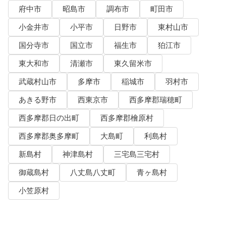
府中市
昭島市
調布市
町田市
小金井市
小平市
日野市
東村山市
国分寺市
国立市
福生市
狛江市
東大和市
清瀬市
東久留米市
武蔵村山市
多摩市
稲城市
羽村市
あきる野市
西東京市
西多摩郡瑞穂町
西多摩郡日の出町
西多摩郡檜原村
西多摩郡奥多摩町
大島町
利島村
新島村
神津島村
三宅島三宅村
御蔵島村
八丈島八丈町
青ヶ島村
小笠原村