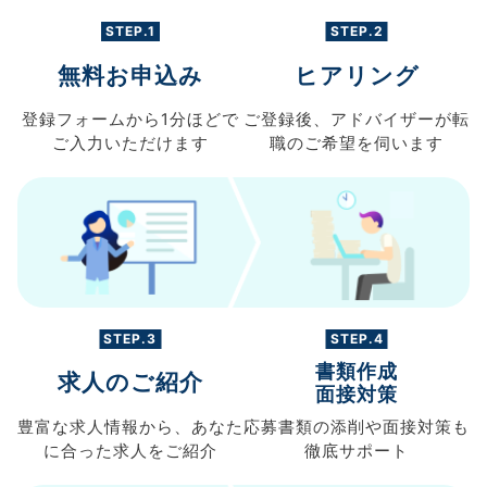
STEP.1
STEP.2
無料お申込み
ヒアリング
登録フォームから
1分ほどで
ご登録後、
アドバイザーが転
ご入力
いただけます
職の
ご希望を伺います
STEP.3
STEP.4
書類作成
求人のご紹介
面接対策
豊富な求人情報から、
あなた
応募書類の
添削や面接対策も
に合った求人を
ご紹介
徹底サポート