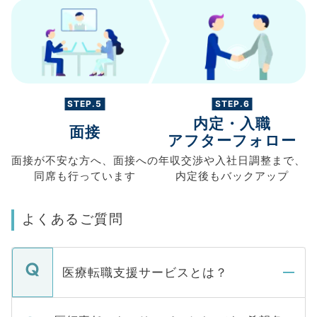
STEP.5
STEP.6
内定・入職
面接
アフターフォロー
面接が不安な方へ、
面接への
年収交渉や
入社日調整まで、
同席も
行っています
内定後もバックアップ
よくあるご質問
医療転職支援サービスとは？