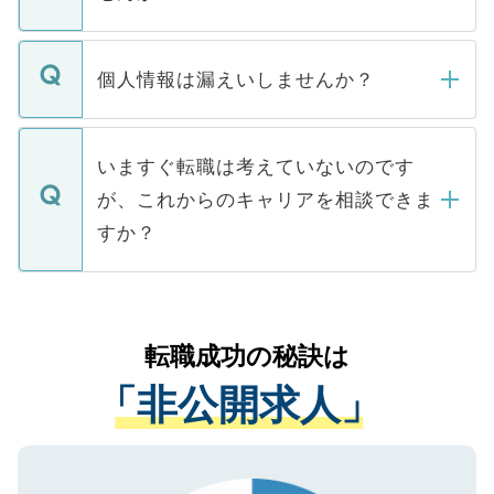
下記の理由によって、一般には公開してい
ません。
転職・入職を強要することは一切ありませ
ん。また、仮に応募先から内定をいただい
個人情報は漏えいしませんか？
■応募殺到を避けるため 人気のある医療機
たとしても、ご本人が納得しない限り、内
関を公にしてしまうと、応募が殺到する場
定を承諾する必要はありません。内定先へ
個人情報が漏えいすることはありませんの
合があります。 選考を効率よく行うため
の辞退の連絡はキャリアパートナーが行い
で、ご安心ください。当サイトからの登録
いますぐ転職は考えていないのです
に、医療機関が求める条件に合った人材の
ますので、ご安心ください。
などで収集したご登録者様の個人情報は、
が、これからのキャリアを相談できま
みを人材紹介会社に依頼するケースが増え
ご本人のキャリアアップおよび転職活動の
ています。
すか？
支援を目的に使用いたします。お預かりし
ているすべての個人データはご本人の許可
お気軽にご相談ください。先生専任のキャ
なく、医療機関側に開示したり、第三者に
リアパートナーが将来のご希望などをおう
提供することは一切ありません。また弊社
かがいして、現在の医療機関の状況や紹介
転職成功の秘訣は
は、個人情報の取り扱いについての厳密な
経験をまじえながら、適切なアドバイスを
管理基準を満たした事業者のみに付与され
「非公開求人」
させていただきます。すぐにご転職をされ
る、プライバシーマークを取得済みです。
ない方には、長期的なサポートが可能です
ご登録いただいた個人情報は、SSL（デー
ので、まずはご登録ください。
タ暗号化）によって保護されていますの
で、機密保持に関してもご安心ください。