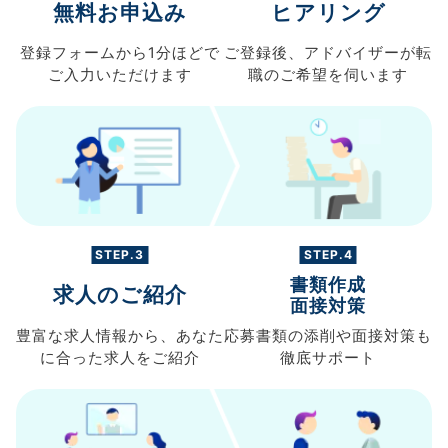
無料お申込み
ヒアリング
登録フォームから
1分ほどで
ご登録後、
アドバイザーが転
ご入力
いただけます
職の
ご希望を伺います
STEP.3
STEP.4
書類作成
求人のご紹介
面接対策
豊富な求人情報から、
あなた
応募書類の
添削や面接対策も
に合った求人を
ご紹介
徹底サポート