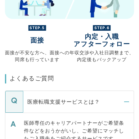
STEP.5
STEP.6
内定・入職
面接
アフターフォロー
面接が不安な方へ、
面接への
年収交渉や
入社日調整まで、
同席も
行っています
内定後もバックアップ
よくあるご質問
医療転職支援サービスとは？
医師専任のキャリアパートナーがご希望条
件などをおうかがいし、ご希望にマッチし
たご入職先をご紹介するサービスです。