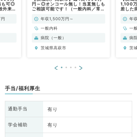
務も可◎
円～◎オンコール無し！当直無しも
1,10
般外来、
ご相談可能です！（一般内科／常
差した
般内科／
勤）\t
病棟管
科／常
万円
年収1,500万円～
年収
一般内科
一
病院（一般）
病
茨城県高萩市
茨
<
>
手当/福利厚生
有り
通勤手当
有り
学会補助