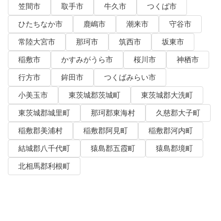
笠間市
取手市
牛久市
つくば市
ひたちなか市
鹿嶋市
潮来市
守谷市
常陸大宮市
那珂市
筑西市
坂東市
稲敷市
かすみがうら市
桜川市
神栖市
行方市
鉾田市
つくばみらい市
小美玉市
東茨城郡茨城町
東茨城郡大洗町
東茨城郡城里町
那珂郡東海村
久慈郡大子町
稲敷郡美浦村
稲敷郡阿見町
稲敷郡河内町
結城郡八千代町
猿島郡五霞町
猿島郡境町
北相馬郡利根町