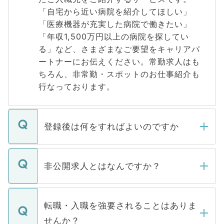
「自宅から近い病院を紹介してほしい」
「医療機器が充実した病院で働きたい」
「年収1,500万円以上の病院を探してい
る」など、さまざまなご要望をキャリアパ
ートナーにお伝えください。常勤求人はも
ちろん、非常勤・スポットのお仕事紹介も
行なっております。
登録後は何をすればよいのですか
ご登録いただきましたら、弊社担当者がご
登録内容を確認し、その後メールもしくは
非公開求人とはなんですか？
お電話にて次のステップのご案内をいたし
ます。通常、5営業日以内にはご連絡をせて
マイナビDOCTORで取り扱っている求人の
いただきますので、しばらくお待ちくださ
うち約3割は、Webサイトからご覧いただ
転職・入職を強要されることはありま
い。
けない「非公開求人」です。非公開求人は
せんか？