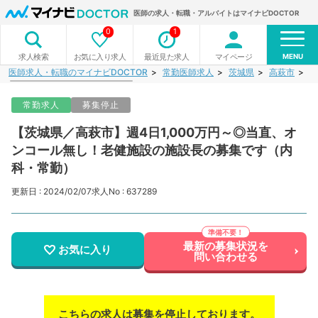
医師の求人・転職・アルバイトはマイナビDOCTOR
0
1
MENU
お気に入り求人
最近見た求人
マイページ
求人検索
医師求人・転職のマイナビDOCTOR
常勤医師求人
茨城県
高萩市
【
常勤求人
募集停止
【茨城県／高萩市】週4日1,000万円～◎当直、オ
ンコール無し！老健施設の施設長の募集です（内
科・常勤）
更新日 : 2024/02/07
求人No : 637289
最新の募集状況を
お気に入り
問い合わせる
こちらの求人は募集を停止しております。