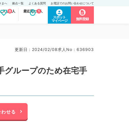
さまへ
拠点一覧
よくある質問
お電話でのお問い合わせについて
に入り求人
0
最近見た求人
1
スポット
無料登録
マイページ
更新日 : 2024/02/08
求人No : 636903
手グループのため在宅手
合わせる