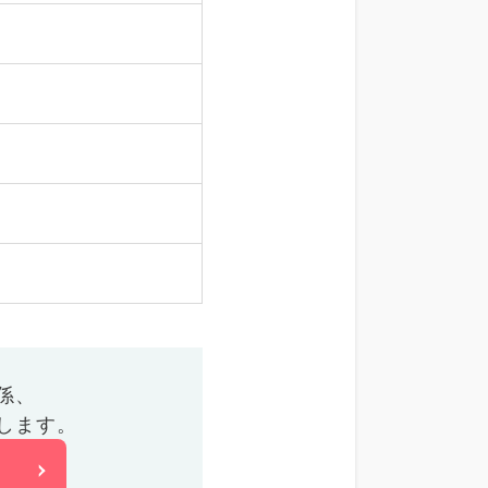
係、
します。