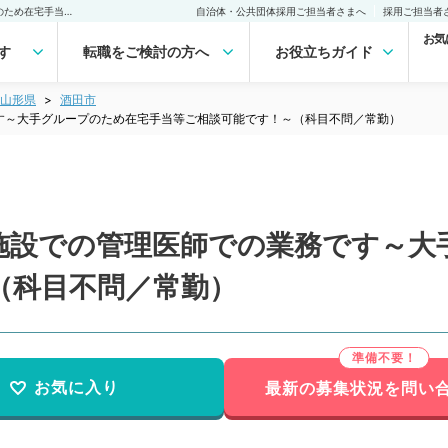
【山形県／酒田市】老健施設での管理医師での業務です～大手グループのため在宅手当等ご相談可能です！～（科目不問／常勤）の転職・求人｜医師の求人・転職・アルバイトは【マイナビDOCTOR】
自治体・公共団体採用ご担当者さまへ
採用ご担当者
お気
す
転職をご検討の方へ
お役立ちガイド
山形県
酒田市
す～大手グループのため在宅手当等ご相談可能です！～（科目不問／常勤）
施設での管理医師での業務です～大
（科目不問／常勤）
お気に入り
最新の募集状況を問い