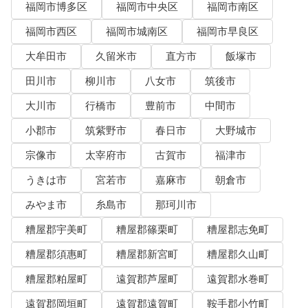
福岡市博多区
福岡市中央区
福岡市南区
福岡市西区
福岡市城南区
福岡市早良区
大牟田市
久留米市
直方市
飯塚市
田川市
柳川市
八女市
筑後市
大川市
行橋市
豊前市
中間市
小郡市
筑紫野市
春日市
大野城市
宗像市
太宰府市
古賀市
福津市
うきは市
宮若市
嘉麻市
朝倉市
みやま市
糸島市
那珂川市
糟屋郡宇美町
糟屋郡篠栗町
糟屋郡志免町
糟屋郡須惠町
糟屋郡新宮町
糟屋郡久山町
糟屋郡粕屋町
遠賀郡芦屋町
遠賀郡水巻町
遠賀郡岡垣町
遠賀郡遠賀町
鞍手郡小竹町