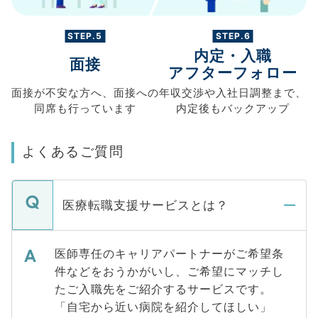
STEP.5
STEP.6
内定・入職
面接
アフターフォロー
面接が不安な方へ、
面接への
年収交渉や
入社日調整まで、
同席も
行っています
内定後もバックアップ
よくあるご質問
医療転職支援サービスとは？
医師専任のキャリアパートナーがご希望条
件などをおうかがいし、ご希望にマッチし
たご入職先をご紹介するサービスです。
「自宅から近い病院を紹介してほしい」