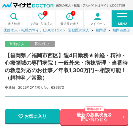
医師の求人・転職・アルバイトはマイナビDOCTOR
0
1
MENU
お気に入り求人
最近見た求人
マイページ
求人検索
医師求人・転職のマイナビDOCTOR
常勤医師求人
福岡県
福岡市西区
常勤求人
募集停止
【福岡県／福岡市西区】週4日勤務★神経・精神・
心療領域の専門病院！一般外来・病棟管理・当番時
の救急対応のお仕事／年収1,300万円～相談可能！
（精神科／常勤）
更新日 : 2025/12/11
求人No : 636673
最新の募集状況を
お気に入り
問い合わせる