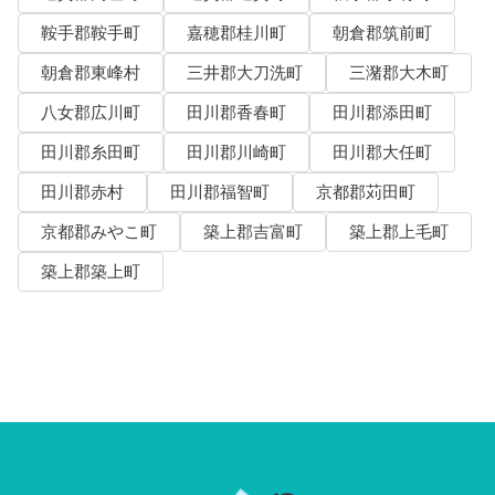
鞍手郡鞍手町
嘉穂郡桂川町
朝倉郡筑前町
朝倉郡東峰村
三井郡大刀洗町
三潴郡大木町
八女郡広川町
田川郡香春町
田川郡添田町
田川郡糸田町
田川郡川崎町
田川郡大任町
田川郡赤村
田川郡福智町
京都郡苅田町
京都郡みやこ町
築上郡吉富町
築上郡上毛町
築上郡築上町