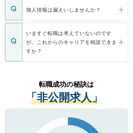
転職・入職を強要することは一切ありませ
ん。また、仮に応募先から内定をいただい
個人情報は漏えいしませんか？
■応募殺到を避けるため 人気のある医療機
たとしても、ご本人が納得しない限り、内
関を公にしてしまうと、応募が殺到する場
定を承諾する必要はありません。内定先へ
個人情報が漏えいすることはありませんの
合があります。 選考を効率よく行うため
の辞退の連絡はキャリアパートナーが行い
で、ご安心ください。当サイトからの登録
いますぐ転職は考えていないのです
に、医療機関が求める条件に合った人材の
ますので、ご安心ください。
などで収集したご登録者様の個人情報は、
が、これからのキャリアを相談できま
みを人材紹介会社に依頼するケースが増え
ご本人のキャリアアップおよび転職活動の
ています。
すか？
支援を目的に使用いたします。お預かりし
ているすべての個人データはご本人の許可
お気軽にご相談ください。先生専任のキャ
なく、医療機関側に開示したり、第三者に
リアパートナーが将来のご希望などをおう
提供することは一切ありません。また弊社
かがいして、現在の医療機関の状況や紹介
転職成功の秘訣は
は、個人情報の取り扱いについての厳密な
経験をまじえながら、適切なアドバイスを
管理基準を満たした事業者のみに付与され
「非公開求人」
させていただきます。すぐにご転職をされ
る、プライバシーマークを取得済みです。
ない方には、長期的なサポートが可能です
ご登録いただいた個人情報は、SSL（デー
ので、まずはご登録ください。
タ暗号化）によって保護されていますの
で、機密保持に関してもご安心ください。