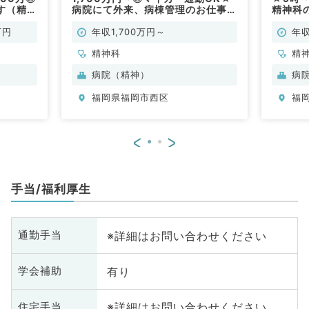
す（精神
病院にて外来、病棟管理のお仕事で
精神科
す（精神科／常勤）
科／常
万円
年収1,700万円～
年収
精神科
精
病院（精神）
病
福岡県福岡市西区
福
<
>
手当/福利厚生
※詳細はお問い合わせください
通勤手当
有り
学会補助
※詳細はお問い合わせください
住宅手当