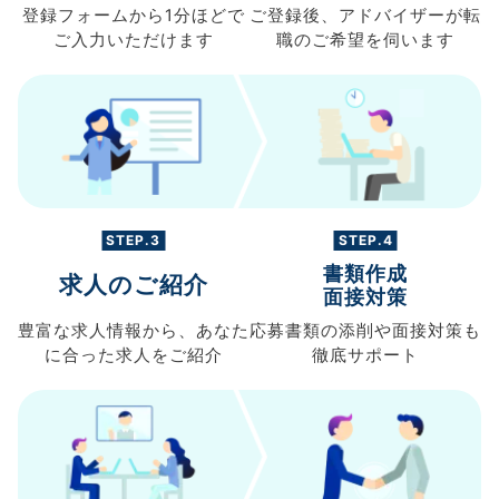
登録フォームから
1分ほどで
ご登録後、
アドバイザーが転
ご入力
いただけます
職の
ご希望を伺います
STEP.3
STEP.4
書類作成
求人のご紹介
面接対策
豊富な求人情報から、
あなた
応募書類の
添削や面接対策も
に合った求人を
ご紹介
徹底サポート