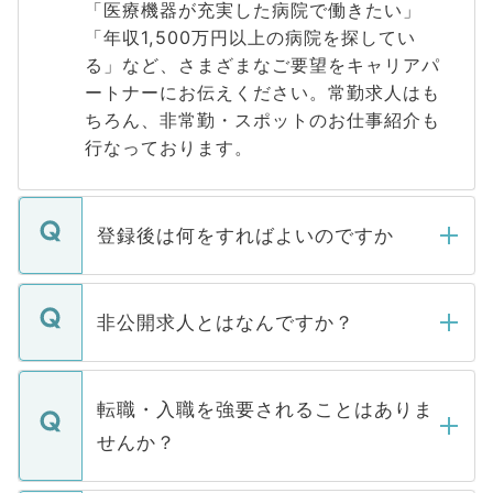
「医療機器が充実した病院で働きたい」
「年収1,500万円以上の病院を探してい
る」など、さまざまなご要望をキャリアパ
ートナーにお伝えください。常勤求人はも
ちろん、非常勤・スポットのお仕事紹介も
行なっております。
登録後は何をすればよいのですか
ご登録いただきましたら、弊社担当者がご
登録内容を確認し、その後メールもしくは
非公開求人とはなんですか？
お電話にて次のステップのご案内をいたし
ます。通常、5営業日以内にはご連絡をせて
マイナビDOCTORで取り扱っている求人の
いただきますので、しばらくお待ちくださ
うち約3割は、Webサイトからご覧いただ
転職・入職を強要されることはありま
い。
けない「非公開求人」です。非公開求人は
せんか？
下記の理由によって、一般には公開してい
ません。