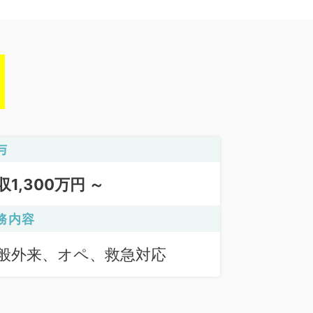
与
収1,300万円 ～
務内容
般外来、オペ、救急対応