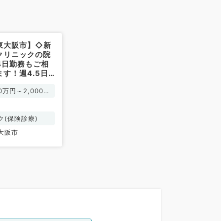
東大阪市】◇新
クリニックの院
4日勤務もご相
す！週4.5日
0万～2,000万
00万円～2,000万
手術のお仕事で
常勤）
ク(保険診療)
大阪市