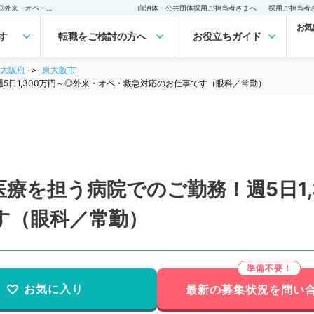
【大阪府／大東市】地域医療を担う病院でのご勤務！週5日1,300万円～◎外来・オペ・救急対応のお仕事です（眼科／常勤） の転職・求人｜医師の求人・転職・アルバイトは【マイナビDOCTOR】
自治体・公共団体採用ご担当者さまへ
採用ご担当者
お気
す
転職をご検討の方へ
お役立ちガイド
大阪府
東大阪市
5日1,300万円～◎外来・オペ・救急対応のお仕事です（眼科／常勤）
療を担う病院でのご勤務！週5日1,
す（眼科／常勤）
お気に入り
最新の募集状況を問い