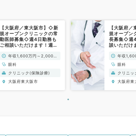
【大阪府／東大阪市】◇新
【大阪府／
規オープンクリニックの常
規オープン
勤医師募集◇週4日勤務も
長募集◇週
ご相談いただけます！週
談いただけま
4.5日～5日1,600万～
～5日1,60
年収1,600万円～2,000万
年収1,6
2,000万円◎外来・手術の
円◎外来・
お仕事です（眼科／常勤）
円
す（眼科／
円
眼科
眼科
クリニック(保険診療)
クリニッ
大阪府東大阪市
大阪府東