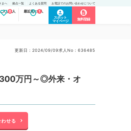
さまへ
拠点一覧
よくある質問
お電話でのお問い合わせについて
に入り求人
0
最近見た求人
1
スポット
無料登録
マイページ
更新日 : 2024/09/09
求人No : 636485
300万円～◎外来・オ
合わせる