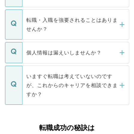
お電話にて次のステップのご案内をいたし
ます。通常、5営業日以内にはご連絡をせて
マイナビDOCTORで取り扱っている求人の
いただきますので、しばらくお待ちくださ
うち約3割は、Webサイトからご覧いただ
転職・入職を強要されることはありま
い。
けない「非公開求人」です。非公開求人は
せんか？
下記の理由によって、一般には公開してい
ません。
転職・入職を強要することは一切ありませ
ん。また、仮に応募先から内定をいただい
個人情報は漏えいしませんか？
■応募殺到を避けるため 人気のある医療機
たとしても、ご本人が納得しない限り、内
関を公にしてしまうと、応募が殺到する場
定を承諾する必要はありません。内定先へ
個人情報が漏えいすることはありませんの
合があります。 選考を効率よく行うため
の辞退の連絡はキャリアパートナーが行い
で、ご安心ください。当サイトからの登録
いますぐ転職は考えていないのです
に、医療機関が求める条件に合った人材の
ますので、ご安心ください。
などで収集したご登録者様の個人情報は、
が、これからのキャリアを相談できま
みを人材紹介会社に依頼するケースが増え
ご本人のキャリアアップおよび転職活動の
ています。
すか？
支援を目的に使用いたします。お預かりし
ているすべての個人データはご本人の許可
お気軽にご相談ください。先生専任のキャ
なく、医療機関側に開示したり、第三者に
リアパートナーが将来のご希望などをおう
提供することは一切ありません。また弊社
かがいして、現在の医療機関の状況や紹介
転職成功の秘訣は
は、個人情報の取り扱いについての厳密な
経験をまじえながら、適切なアドバイスを