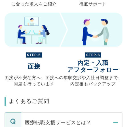
に合った求人を
ご紹介
徹底サポート
STEP.5
STEP.6
内定・入職
面接
アフターフォロー
面接が不安な方へ、
面接への
年収交渉や
入社日調整まで、
同席も
行っています
内定後もバックアップ
よくあるご質問
医療転職支援サービスとは？