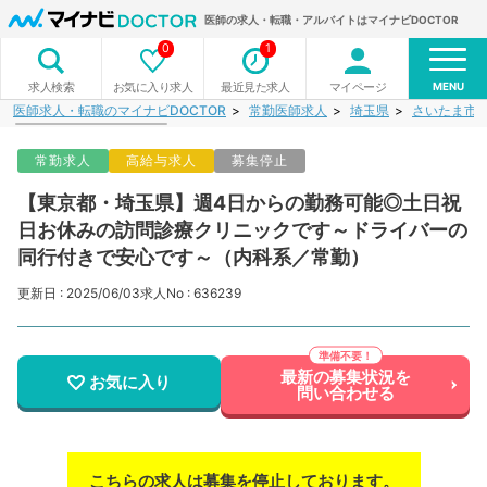
医師の求人・転職・アルバイトはマイナビDOCTOR
0
1
MENU
お気に入り求人
最近見た求人
マイページ
求人検索
医師求人・転職のマイナビDOCTOR
常勤医師求人
埼玉県
さいたま市
常勤求人
高給与求人
募集停止
【東京都・埼玉県】週4日からの勤務可能◎土日祝
日お休みの訪問診療クリニックです～ドライバーの
同行付きで安心です～（内科系／常勤）
更新日 : 2025/06/03
求人No : 636239
最新の募集状況を
お気に入り
問い合わせる
こちらの求人は募集を停止しております。