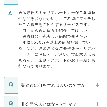
医師専任のキャリアパートナーがご希望条
件などをおうかがいし、ご希望にマッチし
たご入職先をご紹介するサービスです。
「自宅から近い病院を紹介してほしい」
「医療機器が充実した病院で働きたい」
「年収1,500万円以上の病院を探してい
る」など、さまざまなご要望をキャリアパ
ートナーにお伝えください。常勤求人はも
ちろん、非常勤・スポットのお仕事紹介も
行なっております。
登録後は何をすればよいのですか
ご登録いただきましたら、弊社担当者がご
登録内容を確認し、その後メールもしくは
非公開求人とはなんですか？