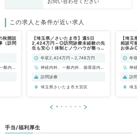
お問い合わせください
この求人と条件が近い求人
の秋開設
【埼玉県／さいたま市】週5日
【埼玉県
事（訪問
2,424万円～◎訪問診療未経験の先
相談可
生も安心！体制とノウハウが整った
お休み
環境＆高収入の訪問診療クリニック
（内科
（内科系・外科系／常勤）
年収2,424万円～2,748万円
年収
一般内
神経内科、一般内科、循環器内
神
般、一般
科、呼吸器内科、消化器内科、内
循
訪問診療
訪
分泌・代謝内科、腎臓内科、老年
内
埼玉県さいたま市大宮区
埼
内科、血液内科、膠原病科
科
<
>
手当/福利厚生