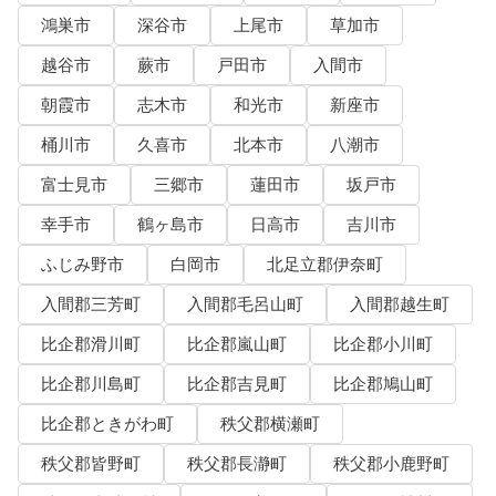
鴻巣市
深谷市
上尾市
草加市
越谷市
蕨市
戸田市
入間市
朝霞市
志木市
和光市
新座市
桶川市
久喜市
北本市
八潮市
富士見市
三郷市
蓮田市
坂戸市
幸手市
鶴ヶ島市
日高市
吉川市
ふじみ野市
白岡市
北足立郡伊奈町
入間郡三芳町
入間郡毛呂山町
入間郡越生町
比企郡滑川町
比企郡嵐山町
比企郡小川町
比企郡川島町
比企郡吉見町
比企郡鳩山町
比企郡ときがわ町
秩父郡横瀬町
秩父郡皆野町
秩父郡長瀞町
秩父郡小鹿野町