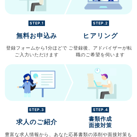
STEP.1
STEP.2
無料お申込み
ヒアリング
登録フォームから
1分ほどで
ご登録後、
アドバイザーが転
ご入力
いただけます
職の
ご希望を伺います
STEP.3
STEP.4
書類作成
求人のご紹介
面接対策
豊富な求人情報から、
あなた
応募書類の
添削や面接対策も