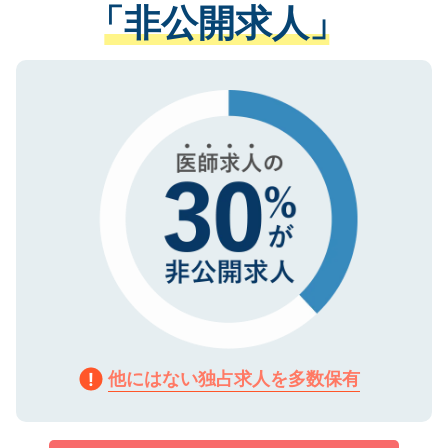
管理基準を満たした事業者のみに付与され
「非公開求人」
させていただきます。すぐにご転職をされ
る、プライバシーマークを取得済みです。
ない方には、長期的なサポートが可能です
ご登録いただいた個人情報は、SSL（デー
ので、まずはご登録ください。
タ暗号化）によって保護されていますの
で、機密保持に関してもご安心ください。
他にはない独占求人を多数保有