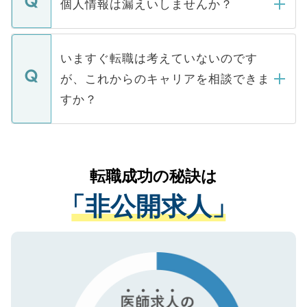
ん。また、仮に応募先から内定をいただい
個人情報は漏えいしませんか？
■応募殺到を避けるため 人気のある医療機
たとしても、ご本人が納得しない限り、内
関を公にしてしまうと、応募が殺到する場
定を承諾する必要はありません。内定先へ
個人情報が漏えいすることはありませんの
合があります。 選考を効率よく行うため
の辞退の連絡はキャリアパートナーが行い
で、ご安心ください。当サイトからの登録
いますぐ転職は考えていないのです
に、医療機関が求める条件に合った人材の
ますので、ご安心ください。
などで収集したご登録者様の個人情報は、
が、これからのキャリアを相談できま
みを人材紹介会社に依頼するケースが増え
ご本人のキャリアアップおよび転職活動の
ています。
すか？
支援を目的に使用いたします。お預かりし
ているすべての個人データはご本人の許可
お気軽にご相談ください。先生専任のキャ
なく、医療機関側に開示したり、第三者に
リアパートナーが将来のご希望などをおう
提供することは一切ありません。また弊社
かがいして、現在の医療機関の状況や紹介
転職成功の秘訣は
は、個人情報の取り扱いについての厳密な
経験をまじえながら、適切なアドバイスを
管理基準を満たした事業者のみに付与され
「非公開求人」
させていただきます。すぐにご転職をされ
る、プライバシーマークを取得済みです。
ない方には、長期的なサポートが可能です
ご登録いただいた個人情報は、SSL（デー
ので、まずはご登録ください。
タ暗号化）によって保護されていますの
で、機密保持に関してもご安心ください。