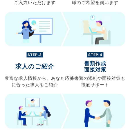
ご入力
いただけます
職の
ご希望を伺います
STEP.3
STEP.4
書類作成
求人のご紹介
面接対策
豊富な求人情報から、
あなた
応募書類の
添削や面接対策も
に合った求人を
ご紹介
徹底サポート