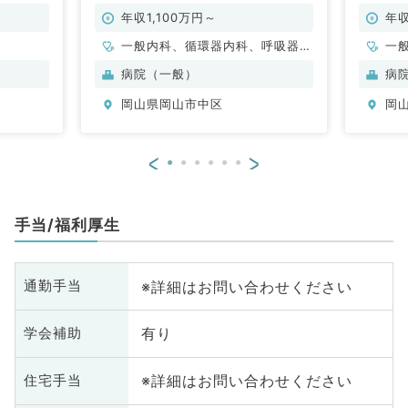
科）
手当あ
（一般
年収1,100万円～
年収
一般内科、循環器内科、呼吸器内
一
科、消化器内科、内分泌・代謝内
病院（一般）
病
科、腎臓内科
岡山県岡山市中区
岡
<
>
手当/福利厚生
※詳細はお問い合わせください
通勤手当
有り
学会補助
※詳細はお問い合わせください
住宅手当