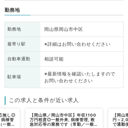
勤務地
岡山県岡山市中区
勤務地
※詳細はお問い合わせください
最寄り駅
相談可能
自動車通勤
※最新情報を確認いたしますので
駐車場
お問い合わせください
この求人と条件が近い求人
応無し◎
【岡山県／岡山市中区】年収1100
【岡山県
・病棟管
万円程度◎一般外来, 病棟管理, 救
円～2,
（一般内
急対応等の業務です（常勤／一般内
で通勤