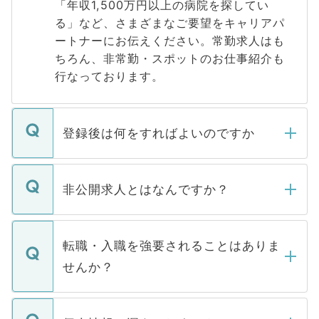
「年収1,500万円以上の病院を探してい
る」など、さまざまなご要望をキャリアパ
ートナーにお伝えください。常勤求人はも
ちろん、非常勤・スポットのお仕事紹介も
行なっております。
登録後は何をすればよいのですか
ご登録いただきましたら、弊社担当者がご
登録内容を確認し、その後メールもしくは
非公開求人とはなんですか？
お電話にて次のステップのご案内をいたし
ます。通常、5営業日以内にはご連絡をせて
マイナビDOCTORで取り扱っている求人の
いただきますので、しばらくお待ちくださ
うち約3割は、Webサイトからご覧いただ
転職・入職を強要されることはありま
い。
けない「非公開求人」です。非公開求人は
せんか？
下記の理由によって、一般には公開してい
ません。
転職・入職を強要することは一切ありませ