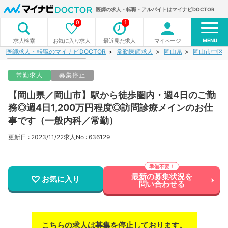
医師の求人・転職・アルバイトはマイナビDOCTOR
0
1
MENU
お気に入り求人
最近見た求人
マイページ
求人検索
医師求人・転職のマイナビDOCTOR
常勤医師求人
岡山県
岡山市中区
常勤求人
募集停止
【岡山県／岡山市】駅から徒歩圏内・週4日のご勤
務◎週4日1,200万円程度◎訪問診療メインのお仕
事です（一般内科／常勤）
更新日 : 2023/11/22
求人No : 636129
最新の募集状況を
お気に入り
問い合わせる
こちらの求人は募集を停止しております。