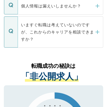
ん。また、仮に応募先から内定をいただい
個人情報は漏えいしませんか？
■応募殺到を避けるため 人気のある医療機
たとしても、ご本人が納得しない限り、内
関を公にしてしまうと、応募が殺到する場
定を承諾する必要はありません。内定先へ
個人情報が漏えいすることはありませんの
合があります。 選考を効率よく行うため
の辞退の連絡はキャリアパートナーが行い
で、ご安心ください。当サイトからの登録
いますぐ転職は考えていないのです
に、医療機関が求める条件に合った人材の
ますので、ご安心ください。
などで収集したご登録者様の個人情報は、
が、これからのキャリアを相談できま
みを人材紹介会社に依頼するケースが増え
ご本人のキャリアアップおよび転職活動の
ています。
すか？
支援を目的に使用いたします。お預かりし
ているすべての個人データはご本人の許可
お気軽にご相談ください。先生専任のキャ
なく、医療機関側に開示したり、第三者に
リアパートナーが将来のご希望などをおう
提供することは一切ありません。また弊社
かがいして、現在の医療機関の状況や紹介
転職成功の秘訣は
は、個人情報の取り扱いについての厳密な
経験をまじえながら、適切なアドバイスを
管理基準を満たした事業者のみに付与され
「非公開求人」
させていただきます。すぐにご転職をされ
る、プライバシーマークを取得済みです。
ない方には、長期的なサポートが可能です
ご登録いただいた個人情報は、SSL（デー
ので、まずはご登録ください。
タ暗号化）によって保護されていますの
で、機密保持に関してもご安心ください。