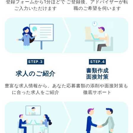
登録フォームから
1分ほどで
ご登録後、
アドバイザーが転
ご入力
いただけます
職の
ご希望を伺います
STEP.3
STEP.4
書類作成
求人のご紹介
面接対策
豊富な求人情報から、
あなた
応募書類の
添削や面接対策も
に合った求人を
ご紹介
徹底サポート