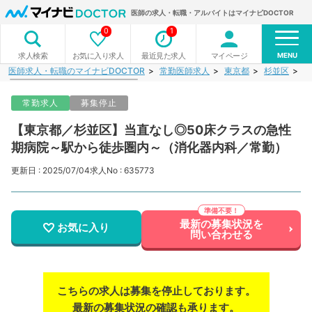
医師の求人・転職・アルバイトはマイナビDOCTOR
0
1
MENU
お気に入り求人
最近見た求人
マイページ
求人検索
医師求人・転職のマイナビDOCTOR
常勤医師求人
東京都
杉並区
【
常勤求人
募集停止
【東京都／杉並区】当直なし◎50床クラスの急性
期病院～駅から徒歩圏内～（消化器内科／常勤）
更新日 : 2025/07/04
求人No : 635773
最新の募集状況を
お気に入り
問い合わせる
こちらの求人は募集を停止しております。
最新の募集状況の確認も承ります。