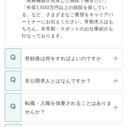
「医療機器が充実した病院で働きたい」
「年収1,500万円以上の病院を探してい
る」など、さまざまなご要望をキャリアパ
ートナーにお伝えください。常勤求人はも
ちろん、非常勤・スポットのお仕事紹介も
行なっております。
登録後は何をすればよいのですか
ご登録いただきましたら、弊社担当者がご
登録内容を確認し、その後メールもしくは
非公開求人とはなんですか？
お電話にて次のステップのご案内をいたし
ます。通常、5営業日以内にはご連絡をせて
マイナビDOCTORで取り扱っている求人の
いただきますので、しばらくお待ちくださ
うち約3割は、Webサイトからご覧いただ
転職・入職を強要されることはありま
い。
けない「非公開求人」です。非公開求人は
せんか？
下記の理由によって、一般には公開してい
ません。
転職・入職を強要することは一切ありませ