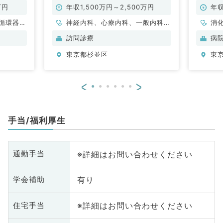
常勤）
万円
年収1,500万円～2,500万円
年収
循環器内
神経内科、心療内科、一般内科、
消
内科、内
循環器内科、呼吸器内科、消化器
訪問診療
病
内科、内分泌・代謝内科、腎臓内
東京都杉並区
東
科、老年内科、膠原病科
<
>
手当/福利厚生
※詳細はお問い合わせください
通勤手当
有り
学会補助
※詳細はお問い合わせください
住宅手当