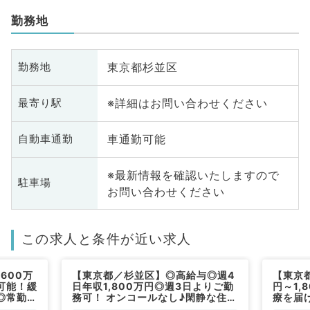
勤務地
東京都杉並区
勤務地
※詳細はお問い合わせください
最寄り駅
車通勤可能
自動車通勤
※最新情報を確認いたしますので
駐車場
お問い合わせください
この求人と条件が近い求人
600万
【東京都／杉並区】◎高給与◎週4
【東京都
可能！緩
日年収1,800万円◎週3日よりご勤
円～1,
◎常勤医
務可！ オンコールなし♪閑静な住宅
療を届
和ケア科
街☆訪問診療業務☆（一般内科／
科／常