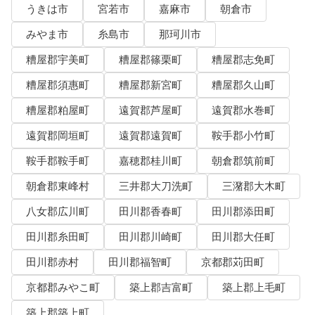
うきは市
宮若市
嘉麻市
朝倉市
みやま市
糸島市
那珂川市
糟屋郡宇美町
糟屋郡篠栗町
糟屋郡志免町
糟屋郡須惠町
糟屋郡新宮町
糟屋郡久山町
糟屋郡粕屋町
遠賀郡芦屋町
遠賀郡水巻町
遠賀郡岡垣町
遠賀郡遠賀町
鞍手郡小竹町
鞍手郡鞍手町
嘉穂郡桂川町
朝倉郡筑前町
朝倉郡東峰村
三井郡大刀洗町
三潴郡大木町
八女郡広川町
田川郡香春町
田川郡添田町
田川郡糸田町
田川郡川崎町
田川郡大任町
田川郡赤村
田川郡福智町
京都郡苅田町
京都郡みやこ町
築上郡吉富町
築上郡上毛町
築上郡築上町