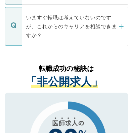
たとしても、ご本人が納得しない限り、内
関を公にしてしまうと、応募が殺到する場
定を承諾する必要はありません。内定先へ
個人情報が漏えいすることはありませんの
合があります。 選考を効率よく行うため
の辞退の連絡はキャリアパートナーが行い
で、ご安心ください。当サイトからの登録
いますぐ転職は考えていないのです
に、医療機関が求める条件に合った人材の
ますので、ご安心ください。
などで収集したご登録者様の個人情報は、
が、これからのキャリアを相談できま
みを人材紹介会社に依頼するケースが増え
ご本人のキャリアアップおよび転職活動の
ています。
すか？
支援を目的に使用いたします。お預かりし
ているすべての個人データはご本人の許可
お気軽にご相談ください。先生専任のキャ
なく、医療機関側に開示したり、第三者に
リアパートナーが将来のご希望などをおう
提供することは一切ありません。また弊社
かがいして、現在の医療機関の状況や紹介
転職成功の秘訣は
は、個人情報の取り扱いについての厳密な
経験をまじえながら、適切なアドバイスを
管理基準を満たした事業者のみに付与され
「非公開求人」
させていただきます。すぐにご転職をされ
る、プライバシーマークを取得済みです。
ない方には、長期的なサポートが可能です
ご登録いただいた個人情報は、SSL（デー
ので、まずはご登録ください。
タ暗号化）によって保護されていますの
で、機密保持に関してもご安心ください。