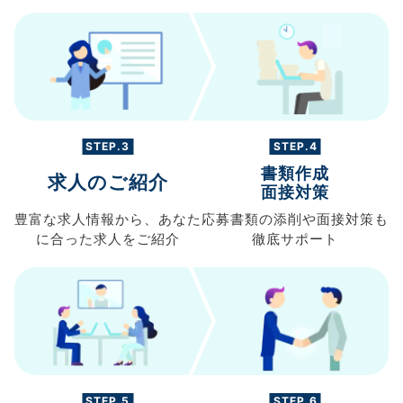
STEP.3
STEP.4
書類作成
求人のご紹介
面接対策
豊富な求人情報から、
あなた
応募書類の
添削や面接対策も
に合った求人を
ご紹介
徹底サポート
STEP.5
STEP.6