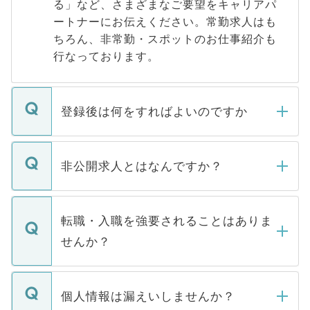
る」など、さまざまなご要望をキャリアパ
ートナーにお伝えください。常勤求人はも
ちろん、非常勤・スポットのお仕事紹介も
行なっております。
登録後は何をすればよいのですか
ご登録いただきましたら、弊社担当者がご
登録内容を確認し、その後メールもしくは
非公開求人とはなんですか？
お電話にて次のステップのご案内をいたし
ます。通常、5営業日以内にはご連絡をせて
マイナビDOCTORで取り扱っている求人の
いただきますので、しばらくお待ちくださ
うち約3割は、Webサイトからご覧いただ
転職・入職を強要されることはありま
い。
けない「非公開求人」です。非公開求人は
せんか？
下記の理由によって、一般には公開してい
ません。
転職・入職を強要することは一切ありませ
ん。また、仮に応募先から内定をいただい
個人情報は漏えいしませんか？
■応募殺到を避けるため 人気のある医療機