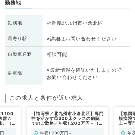
勤務地
福岡県北九州市小倉北区
勤務地
※詳細はお問い合わせください
最寄り駅
相談可能
自動車通勤
※最新情報を確認いたしますので
駐車場
お問い合わせください
この求人と条件が近い求人
,100
【福岡県／北九州市小倉北区】専門
【福岡
抜群☆
性を活かす◎300床クラスの病院
模病院で
来、（呼
でのご勤務／年収1,200万円～（呼
上～専
吸器内科／常勤）
です～
万円
年収1,200万円～
年収