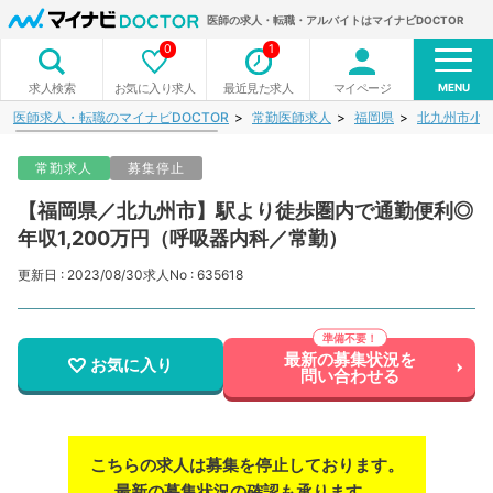
医師の求人・転職・アルバイトはマイナビDOCTOR
0
1
MENU
お気に入り求人
最近見た求人
マイページ
求人検索
医師求人・転職のマイナビDOCTOR
常勤医師求人
福岡県
北九州市小
常勤求人
募集停止
【福岡県／北九州市】駅より徒歩圏内で通勤便利◎
年収1,200万円（呼吸器内科／常勤）
更新日 : 2023/08/30
求人No : 635618
最新の募集状況を
お気に入り
問い合わせる
こちらの求人は募集を停止しております。
最新の募集状況の確認も承ります。