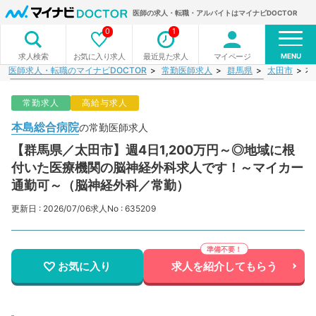
医師の求人・転職・アルバイトはマイナビDOCTOR
0
1
MENU
お気に入り求人
最近見た求人
マイページ
求人検索
医師求人・転職のマイナビDOCTOR
常勤医師求人
群馬県
太田市
本
常勤求人
高給与求人
本島総合病院
の常勤医師求人
【群馬県／太田市】週4日1,200万円～◎地域に根
付いた医療機関の脳神経外科求人です！～マイカー
通勤可～（脳神経外科／常勤）
更新日 : 2026/07/06
求人No : 635209
お気に入り
求人を紹介してもらう