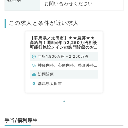
お問い合わせください
この求人と条件が近い求人
【群馬県／太田市】★★急募★★
高給与！週5日年収2,250万円相談
可能◎施設メインの訪問診療のお仕
事♪マイカー通勤可◎（内科系,外科
系／常勤）
年収1,800万円～2,250万円
神経内科、心療内科、整形外科、
形成外科、美容外科、脳神経外
訪問診療
科、呼吸器外科、心臓血管外科、
群馬県太田市
小児外科、泌尿器科、一般内科、
循環器内科、呼吸器内科、消化器
内科、内分泌・代謝内科、腎臓内
科、老年内科、外科系全般、一般
外科、消化器外科、乳腺外科、ス
ポーツ整形外科、大腸・肛門外
手当/福利厚生
科、脊髄・脊椎外科