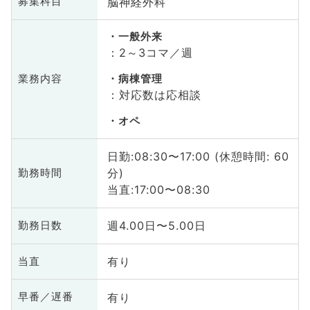
脳神経外科
募集科目
一般外来
：2～3コマ／週
業務内容
病棟管理
：対応数は応相談
オペ
日勤:08:30〜17:00 (休憩時間: 60
分)
勤務時間
当直:17:00〜08:30
週4.00日〜5.00日
勤務日数
有り
当直
有り
早番／遅番