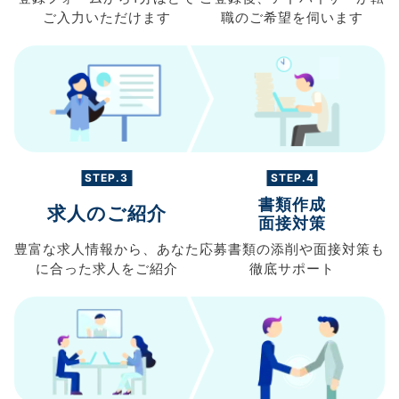
ご入力
いただけます
職の
ご希望を伺います
STEP.3
STEP.4
書類作成
求人のご紹介
面接対策
豊富な求人情報から、
あなた
応募書類の
添削や面接対策も
に合った求人を
ご紹介
徹底サポート