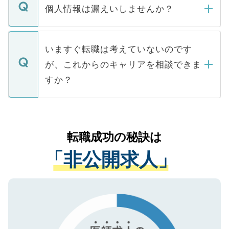
ん。また、仮に応募先から内定をいただい
個人情報は漏えいしませんか？
■応募殺到を避けるため 人気のある医療機
たとしても、ご本人が納得しない限り、内
関を公にしてしまうと、応募が殺到する場
定を承諾する必要はありません。内定先へ
個人情報が漏えいすることはありませんの
合があります。 選考を効率よく行うため
の辞退の連絡はキャリアパートナーが行い
で、ご安心ください。当サイトからの登録
いますぐ転職は考えていないのです
に、医療機関が求める条件に合った人材の
ますので、ご安心ください。
などで収集したご登録者様の個人情報は、
が、これからのキャリアを相談できま
みを人材紹介会社に依頼するケースが増え
ご本人のキャリアアップおよび転職活動の
ています。
すか？
支援を目的に使用いたします。お預かりし
ているすべての個人データはご本人の許可
お気軽にご相談ください。先生専任のキャ
なく、医療機関側に開示したり、第三者に
リアパートナーが将来のご希望などをおう
提供することは一切ありません。また弊社
かがいして、現在の医療機関の状況や紹介
転職成功の秘訣は
は、個人情報の取り扱いについての厳密な
経験をまじえながら、適切なアドバイスを
管理基準を満たした事業者のみに付与され
「非公開求人」
させていただきます。すぐにご転職をされ
る、プライバシーマークを取得済みです。
ない方には、長期的なサポートが可能です
ご登録いただいた個人情報は、SSL（デー
ので、まずはご登録ください。
タ暗号化）によって保護されていますの
で、機密保持に関してもご安心ください。