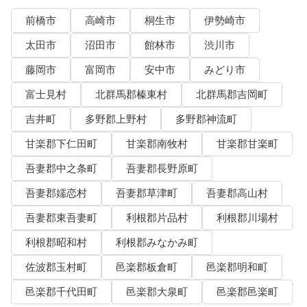
前橋市
高崎市
桐生市
伊勢崎市
太田市
沼田市
館林市
渋川市
藤岡市
富岡市
安中市
みどり市
富士見村
北群馬郡榛東村
北群馬郡吉岡町
吉井町
多野郡上野村
多野郡神流町
甘楽郡下仁田町
甘楽郡南牧村
甘楽郡甘楽町
吾妻郡中之条町
吾妻郡長野原町
吾妻郡嬬恋村
吾妻郡草津町
吾妻郡高山村
吾妻郡東吾妻町
利根郡片品村
利根郡川場村
利根郡昭和村
利根郡みなかみ町
佐波郡玉村町
邑楽郡板倉町
邑楽郡明和町
邑楽郡千代田町
邑楽郡大泉町
邑楽郡邑楽町