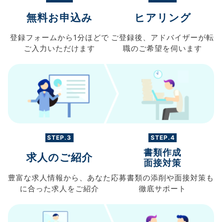
無料お申込み
ヒアリング
登録フォームから
1分ほどで
ご登録後、
アドバイザーが転
ご入力
いただけます
職の
ご希望を伺います
STEP.3
STEP.4
書類作成
求人のご紹介
面接対策
豊富な求人情報から、
あなた
応募書類の
添削や面接対策も
に合った求人を
ご紹介
徹底サポート