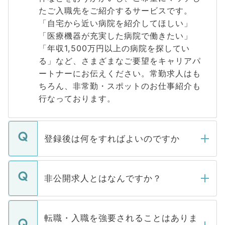
たご入職先をご紹介するサービスです。
「自宅から近い病院を紹介してほしい」
「医療機器が充実した病院で働きたい」
「年収1,500万円以上の病院を探してい
る」など、さまざまなご要望をキャリアパ
ートナーにお伝えください。常勤求人はも
ちろん、非常勤・スポットのお仕事紹介も
行なっております。
登録後は何をすればよいのですか
ご登録いただきましたら、弊社担当者がご
登録内容を確認し、その後メールもしくは
非公開求人とはなんですか？
お電話にて次のステップのご案内をいたし
ます。通常、5営業日以内にはご連絡をせて
マイナビDOCTORで取り扱っている求人の
いただきますので、しばらくお待ちくださ
うち約3割は、Webサイトからご覧いただ
転職・入職を強要されることはありま