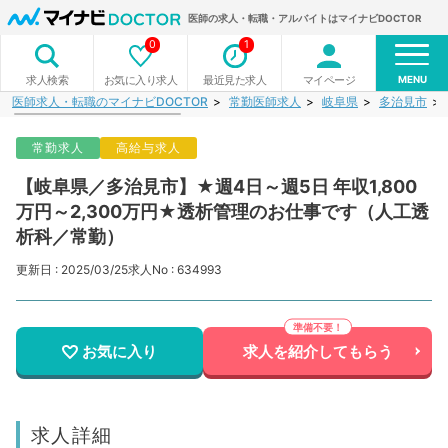
医師の求人・転職・アルバイトはマイナビDOCTOR
0
1
MENU
お気に入り求人
最近見た求人
マイページ
求人検索
医師求人・転職のマイナビDOCTOR
常勤医師求人
岐阜県
多治見市
常勤求人
高給与求人
【岐阜県／多治見市】★週4日～週5日 年収1,800
万円～2,300万円★透析管理のお仕事です（人工透
析科／常勤）
更新日 : 2025/03/25
求人No : 634993
お気に入り
求人を紹介してもらう
求人詳細