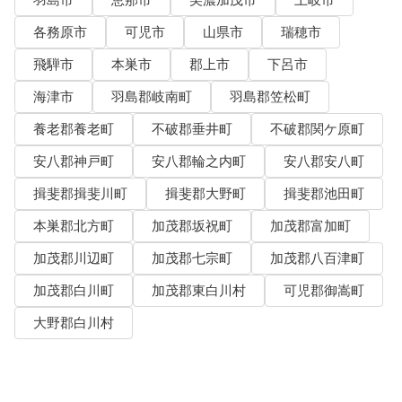
羽島市
恵那市
美濃加茂市
土岐市
各務原市
可児市
山県市
瑞穂市
飛騨市
本巣市
郡上市
下呂市
海津市
羽島郡岐南町
羽島郡笠松町
養老郡養老町
不破郡垂井町
不破郡関ケ原町
安八郡神戸町
安八郡輪之内町
安八郡安八町
揖斐郡揖斐川町
揖斐郡大野町
揖斐郡池田町
本巣郡北方町
加茂郡坂祝町
加茂郡富加町
加茂郡川辺町
加茂郡七宗町
加茂郡八百津町
加茂郡白川町
加茂郡東白川村
可児郡御嵩町
大野郡白川村