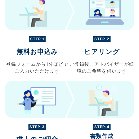
STEP.1
STEP.2
無料お申込み
ヒアリング
登録フォームから
1分ほどで
ご登録後、
アドバイザーが転
ご入力
いただけます
職の
ご希望を伺います
STEP.3
STEP.4
書類作成