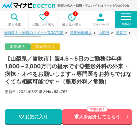
医師の求人・転職・アルバイトはマイナビDOCTOR
0
1
MENU
お気に入り求人
最近見た求人
マイページ
求人検索
医師求人・転職のマイナビDOCTOR
常勤医師求人
山梨県
笛吹市
【
常勤求人
高給与求人
【山梨県／笛吹市】週4.5～5日のご勤務◎年俸
1,800～2,000万円の提示です◎整形外科の外来・
病棟・オペをお願いします～専門医をお持ちではな
くても相談可能です～（整形外科／常勤）
更新日 : 2024/08/21
求人No : 634767
お気に入り
求人を紹介してもらう