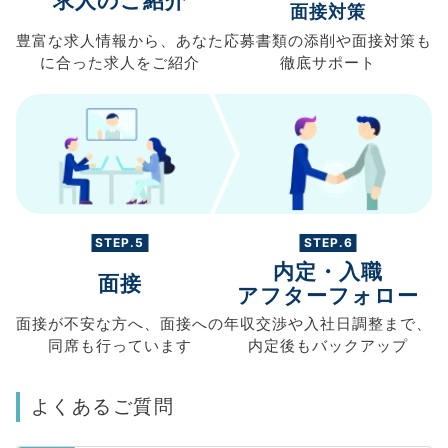
求人のご紹介
面接対策
豊富な求人情報から、
あなた
応募書類の
添削や面接対策も
に合った求人を
ご紹介
徹底サポート
STEP.5
STEP.6
内定・入職
面接
アフターフォロー
面接が不安な方へ、
面接への
年収交渉や
入社日調整まで、
同席も
行っています
内定後もバックアップ
よくあるご質問