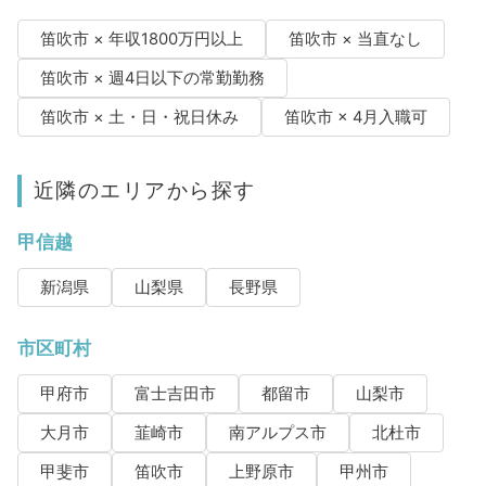
笛吹市 × 年収1800万円以上
笛吹市 × 当直なし
笛吹市 × 週4日以下の常勤勤務
笛吹市 × 土・日・祝日休み
笛吹市 × 4月入職可
近隣のエリアから探す
甲信越
新潟県
山梨県
長野県
市区町村
甲府市
富士吉田市
都留市
山梨市
大月市
韮崎市
南アルプス市
北杜市
甲斐市
笛吹市
上野原市
甲州市