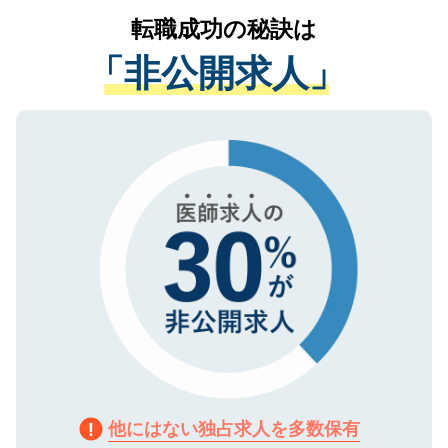
提供することは一切ありません。また弊社
かがいして、現在の医療機関の状況や紹介
転職成功の秘訣は
は、個人情報の取り扱いについての厳密な
経験をまじえながら、適切なアドバイスを
管理基準を満たした事業者のみに付与され
「非公開求人」
させていただきます。すぐにご転職をされ
る、プライバシーマークを取得済みです。
ない方には、長期的なサポートが可能です
ご登録いただいた個人情報は、SSL（デー
ので、まずはご登録ください。
タ暗号化）によって保護されていますの
で、機密保持に関してもご安心ください。
他にはない独占求人を多数保有