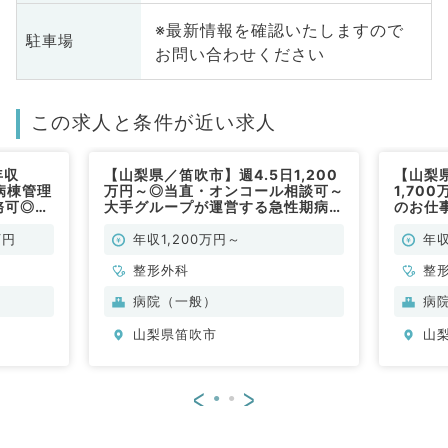
※最新情報を確認いたしますので
駐車場
お問い合わせください
この求人と条件が近い求人
年収
【山梨県／笛吹市】週4.5日1,200
【山梨
病棟管理
万円～◎当直・オンコール相談可～
1,70
務可◎マ
大手グループが運営する急性期病院
のお仕
形外科／
～（整形外科／常勤）
イカー
常勤）
万円
年収1,200万円～
年収
整形外科
整
病院（一般）
病
山梨県笛吹市
山
<
>