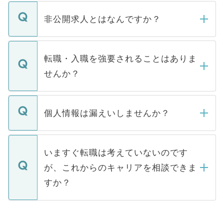
ご登録いただきましたら、弊社担当者がご
登録内容を確認し、その後メールもしくは
非公開求人とはなんですか？
お電話にて次のステップのご案内をいたし
ます。通常、5営業日以内にはご連絡をせて
マイナビDOCTORで取り扱っている求人の
いただきますので、しばらくお待ちくださ
うち約3割は、Webサイトからご覧いただ
転職・入職を強要されることはありま
い。
けない「非公開求人」です。非公開求人は
せんか？
下記の理由によって、一般には公開してい
ません。
転職・入職を強要することは一切ありませ
ん。また、仮に応募先から内定をいただい
個人情報は漏えいしませんか？
■応募殺到を避けるため 人気のある医療機
たとしても、ご本人が納得しない限り、内
関を公にしてしまうと、応募が殺到する場
定を承諾する必要はありません。内定先へ
個人情報が漏えいすることはありませんの
合があります。 選考を効率よく行うため
の辞退の連絡はキャリアパートナーが行い
で、ご安心ください。当サイトからの登録
いますぐ転職は考えていないのです
に、医療機関が求める条件に合った人材の
ますので、ご安心ください。
などで収集したご登録者様の個人情報は、
が、これからのキャリアを相談できま
みを人材紹介会社に依頼するケースが増え
ご本人のキャリアアップおよび転職活動の
ています。
すか？
支援を目的に使用いたします。お預かりし
ているすべての個人データはご本人の許可
お気軽にご相談ください。先生専任のキャ
なく、医療機関側に開示したり、第三者に
リアパートナーが将来のご希望などをおう