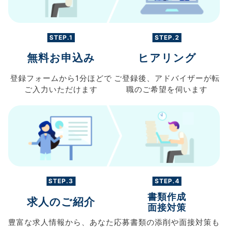
STEP.1
STEP.2
無料お申込み
ヒアリング
登録フォームから
1分ほどで
ご登録後、
アドバイザーが転
ご入力
いただけます
職の
ご希望を伺います
STEP.3
STEP.4
書類作成
求人のご紹介
面接対策
豊富な求人情報から、
あなた
応募書類の
添削や面接対策も