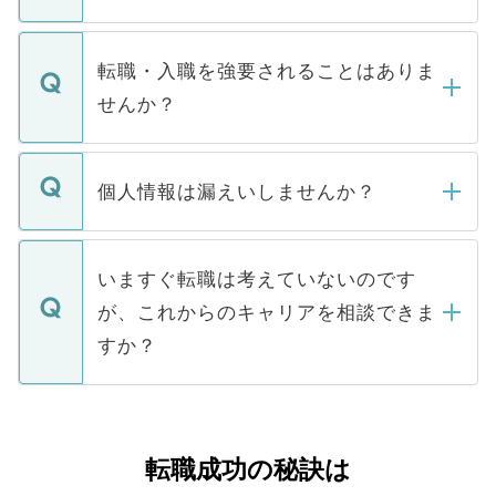
お電話にて次のステップのご案内をいたし
ます。通常、5営業日以内にはご連絡をせて
マイナビDOCTORで取り扱っている求人の
いただきますので、しばらくお待ちくださ
うち約3割は、Webサイトからご覧いただ
転職・入職を強要されることはありま
い。
けない「非公開求人」です。非公開求人は
せんか？
下記の理由によって、一般には公開してい
ません。
転職・入職を強要することは一切ありませ
ん。また、仮に応募先から内定をいただい
個人情報は漏えいしませんか？
■応募殺到を避けるため 人気のある医療機
たとしても、ご本人が納得しない限り、内
関を公にしてしまうと、応募が殺到する場
定を承諾する必要はありません。内定先へ
個人情報が漏えいすることはありませんの
合があります。 選考を効率よく行うため
の辞退の連絡はキャリアパートナーが行い
で、ご安心ください。当サイトからの登録
いますぐ転職は考えていないのです
に、医療機関が求める条件に合った人材の
ますので、ご安心ください。
などで収集したご登録者様の個人情報は、
が、これからのキャリアを相談できま
みを人材紹介会社に依頼するケースが増え
ご本人のキャリアアップおよび転職活動の
ています。
すか？
支援を目的に使用いたします。お預かりし
ているすべての個人データはご本人の許可
お気軽にご相談ください。先生専任のキャ
なく、医療機関側に開示したり、第三者に
リアパートナーが将来のご希望などをおう
提供することは一切ありません。また弊社
かがいして、現在の医療機関の状況や紹介
転職成功の秘訣は
は、個人情報の取り扱いについての厳密な
経験をまじえながら、適切なアドバイスを
管理基準を満たした事業者のみに付与され