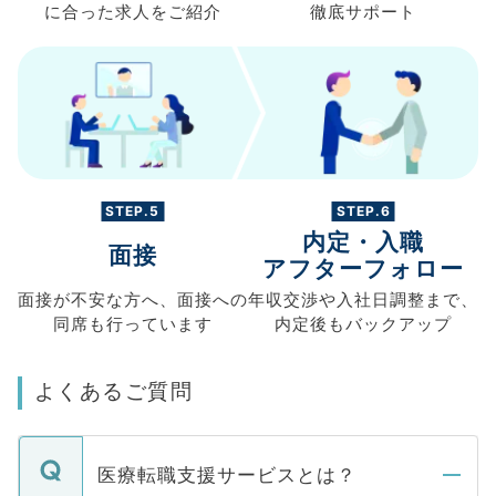
に合った求人を
ご紹介
徹底サポート
STEP.5
STEP.6
内定・入職
面接
アフターフォロー
面接が不安な方へ、
面接への
年収交渉や
入社日調整まで、
同席も
行っています
内定後もバックアップ
よくあるご質問
医療転職支援サービスとは？