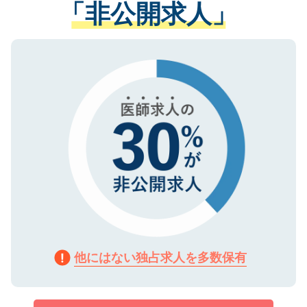
「非公開求人」
させていただきます。すぐにご転職をされ
る、プライバシーマークを取得済みです。
ない方には、長期的なサポートが可能です
ご登録いただいた個人情報は、SSL（デー
ので、まずはご登録ください。
タ暗号化）によって保護されていますの
で、機密保持に関してもご安心ください。
他にはない独占求人を多数保有