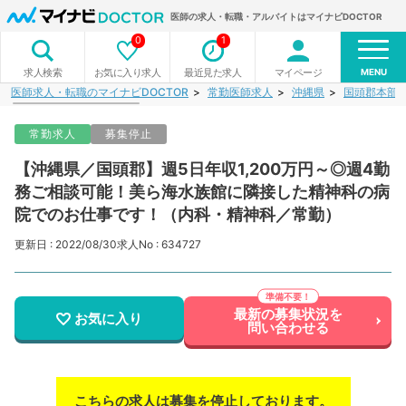
医師の求人・転職・アルバイトはマイナビDOCTOR
0
1
MENU
お気に入り求人
最近見た求人
マイページ
求人検索
医師求人・転職のマイナビDOCTOR
常勤医師求人
沖縄県
国頭郡本部
常勤求人
募集停止
【沖縄県／国頭郡】週5日年収1,200万円～◎週4勤
務ご相談可能！美ら海水族館に隣接した精神科の病
院でのお仕事です！（内科・精神科／常勤）
更新日 : 2022/08/30
求人No : 634727
最新の募集状況を
お気に入り
問い合わせる
こちらの求人は募集を停止しております。