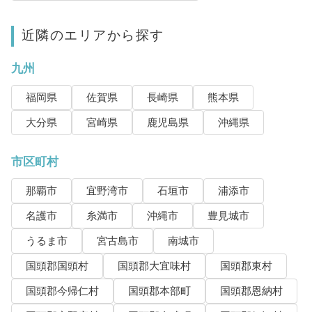
近隣のエリアから探す
九州
福岡県
佐賀県
長崎県
熊本県
大分県
宮崎県
鹿児島県
沖縄県
市区町村
那覇市
宜野湾市
石垣市
浦添市
名護市
糸満市
沖縄市
豊見城市
うるま市
宮古島市
南城市
国頭郡国頭村
国頭郡大宜味村
国頭郡東村
国頭郡今帰仁村
国頭郡本部町
国頭郡恩納村