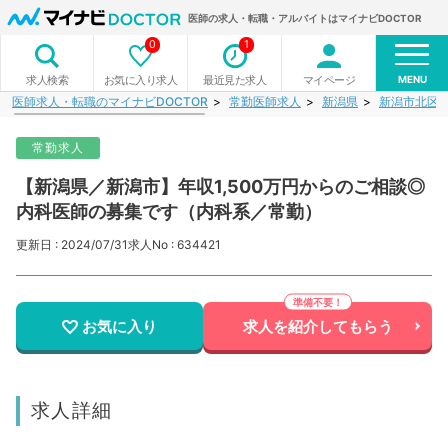
医師の求人・転職・アルバイトはマイナビDOCTOR
0
1
MENU
お気に入り求人
最近見た求人
マイページ
求人検索
医師求人・転職のマイナビDOCTOR
常勤医師求人
新潟県
新潟市北区
常勤求人
【新潟県／新潟市】年収1,500万円からのご相談◎
内科医師の募集です（内科系／常勤）
更新日 : 2024/07/31
求人No : 634421
お気に入り
求人を紹介してもらう
求人詳細