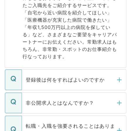
たご入職先をご紹介するサービスです。
「自宅から近い病院を紹介してほしい」
「医療機器が充実した病院で働きたい」
「年収1,500万円以上の病院を探してい
る」など、さまざまなご要望をキャリアパ
ートナーにお伝えください。常勤求人はも
ちろん、非常勤・スポットのお仕事紹介も
行なっております。
登録後は何をすればよいのですか
ご登録いただきましたら、弊社担当者がご
登録内容を確認し、その後メールもしくは
非公開求人とはなんですか？
お電話にて次のステップのご案内をいたし
ます。通常、5営業日以内にはご連絡をせて
マイナビDOCTORで取り扱っている求人の
いただきますので、しばらくお待ちくださ
うち約3割は、Webサイトからご覧いただ
転職・入職を強要されることはありま
い。