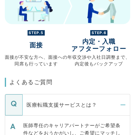
STEP.5
STEP.6
内定・入職
面接
アフターフォロー
面接が不安な方へ、
面接への
年収交渉や
入社日調整まで、
同席も
行っています
内定後もバックアップ
よくあるご質問
医療転職支援サービスとは？
医師専任のキャリアパートナーがご希望条
件などをおうかがいし、ご希望にマッチし