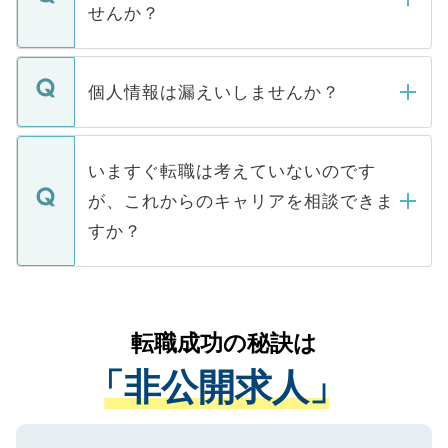
けない「非公開求人」です。非公開求人は
せんか？
下記の理由によって、一般には公開してい
ません。
転職・入職を強要することは一切ありませ
ん。また、仮に応募先から内定をいただい
個人情報は漏えいしませんか？
■応募殺到を避けるため 人気のある医療機
たとしても、ご本人が納得しない限り、内
関を公にしてしまうと、応募が殺到する場
定を承諾する必要はありません。内定先へ
個人情報が漏えいすることはありませんの
合があります。 選考を効率よく行うため
の辞退の連絡はキャリアパートナーが行い
で、ご安心ください。当サイトからの登録
いますぐ転職は考えていないのです
に、医療機関が求める条件に合った人材の
ますので、ご安心ください。
などで収集したご登録者様の個人情報は、
が、これからのキャリアを相談できま
みを人材紹介会社に依頼するケースが増え
ご本人のキャリアアップおよび転職活動の
ています。
すか？
支援を目的に使用いたします。お預かりし
ているすべての個人データはご本人の許可
お気軽にご相談ください。先生専任のキャ
なく、医療機関側に開示したり、第三者に
リアパートナーが将来のご希望などをおう
提供することは一切ありません。また弊社
かがいして、現在の医療機関の状況や紹介
転職成功の秘訣は
は、個人情報の取り扱いについての厳密な
経験をまじえながら、適切なアドバイスを
管理基準を満たした事業者のみに付与され
「非公開求人」
させていただきます。すぐにご転職をされ
る、プライバシーマークを取得済みです。
ない方には、長期的なサポートが可能です
ご登録いただいた個人情報は、SSL（デー
ので、まずはご登録ください。
タ暗号化）によって保護されていますの