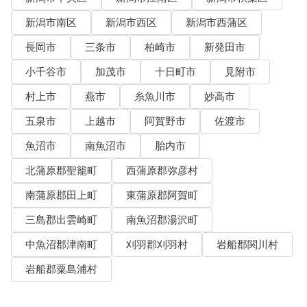
新潟市南区
新潟市西区
新潟市西蒲区
長岡市
三条市
柏崎市
新発田市
小千谷市
加茂市
十日町市
見附市
村上市
燕市
糸魚川市
妙高市
五泉市
上越市
阿賀野市
佐渡市
魚沼市
南魚沼市
胎内市
北蒲原郡聖籠町
西蒲原郡弥彦村
南蒲原郡田上町
東蒲原郡阿賀町
三島郡出雲崎町
南魚沼郡湯沢町
中魚沼郡津南町
刈羽郡刈羽村
岩船郡関川村
岩船郡粟島浦村