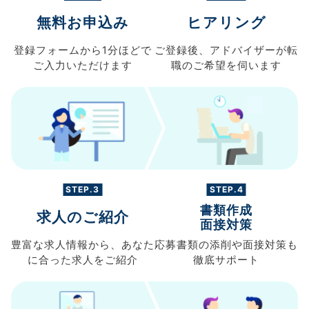
無料お申込み
ヒアリング
登録フォームから
1分ほどで
ご登録後、
アドバイザーが転
ご入力
いただけます
職の
ご希望を伺います
STEP.3
STEP.4
書類作成
求人のご紹介
面接対策
豊富な求人情報から、
あなた
応募書類の
添削や面接対策も
に合った求人を
ご紹介
徹底サポート