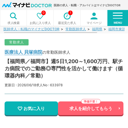
医師の求人・転職・アルバイトはマイナビDOCTOR
0
1
MENU
お気に入り求人
最近見た求人
マイページ
求人検索
医師求人・転職のマイナビDOCTOR
常勤医師求人
福岡県
福岡市東区
常勤求人
医療法人 貝塚病院
の常勤医師求人
【福岡県／福岡市】週5日1,200～1,600万円、駅チ
カ病院でのご勤務◎専門性を活かして働けます（循
環器内科／常勤）
更新日 : 2026/06/18
求人No : 633978
お気に入り
求人を紹介してもらう