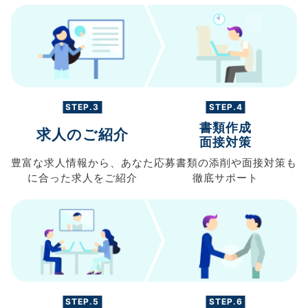
STEP.3
STEP.4
書類作成
求人のご紹介
面接対策
豊富な求人情報から、
あなた
応募書類の
添削や面接対策も
に合った求人を
ご紹介
徹底サポート
STEP.5
STEP.6