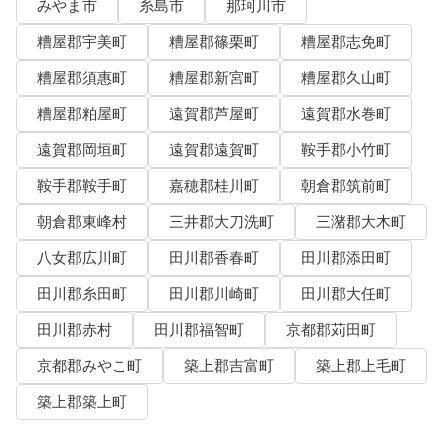
みやま市
糸島市
那珂川市
糟屋郡宇美町
糟屋郡篠栗町
糟屋郡志免町
糟屋郡須惠町
糟屋郡新宮町
糟屋郡久山町
糟屋郡粕屋町
遠賀郡芦屋町
遠賀郡水巻町
遠賀郡岡垣町
遠賀郡遠賀町
鞍手郡小竹町
鞍手郡鞍手町
嘉穂郡桂川町
朝倉郡筑前町
朝倉郡東峰村
三井郡大刀洗町
三潴郡大木町
八女郡広川町
田川郡香春町
田川郡添田町
田川郡糸田町
田川郡川崎町
田川郡大任町
田川郡赤村
田川郡福智町
京都郡苅田町
京都郡みやこ町
築上郡吉富町
築上郡上毛町
築上郡築上町