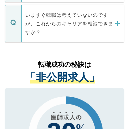
関を公にしてしまうと、応募が殺到する場
定を承諾する必要はありません。内定先へ
個人情報が漏えいすることはありませんの
合があります。 選考を効率よく行うため
の辞退の連絡はキャリアパートナーが行い
で、ご安心ください。当サイトからの登録
いますぐ転職は考えていないのです
に、医療機関が求める条件に合った人材の
ますので、ご安心ください。
などで収集したご登録者様の個人情報は、
が、これからのキャリアを相談できま
みを人材紹介会社に依頼するケースが増え
ご本人のキャリアアップおよび転職活動の
ています。
すか？
支援を目的に使用いたします。お預かりし
ているすべての個人データはご本人の許可
お気軽にご相談ください。先生専任のキャ
なく、医療機関側に開示したり、第三者に
リアパートナーが将来のご希望などをおう
提供することは一切ありません。また弊社
かがいして、現在の医療機関の状況や紹介
転職成功の秘訣は
は、個人情報の取り扱いについての厳密な
経験をまじえながら、適切なアドバイスを
管理基準を満たした事業者のみに付与され
「非公開求人」
させていただきます。すぐにご転職をされ
る、プライバシーマークを取得済みです。
ない方には、長期的なサポートが可能です
ご登録いただいた個人情報は、SSL（デー
ので、まずはご登録ください。
タ暗号化）によって保護されていますの
で、機密保持に関してもご安心ください。