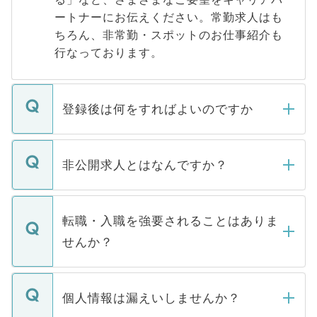
ートナーにお伝えください。常勤求人はも
ちろん、非常勤・スポットのお仕事紹介も
行なっております。
登録後は何をすればよいのですか
ご登録いただきましたら、弊社担当者がご
登録内容を確認し、その後メールもしくは
非公開求人とはなんですか？
お電話にて次のステップのご案内をいたし
ます。通常、5営業日以内にはご連絡をせて
マイナビDOCTORで取り扱っている求人の
いただきますので、しばらくお待ちくださ
うち約3割は、Webサイトからご覧いただ
転職・入職を強要されることはありま
い。
けない「非公開求人」です。非公開求人は
せんか？
下記の理由によって、一般には公開してい
ません。
転職・入職を強要することは一切ありませ
ん。また、仮に応募先から内定をいただい
個人情報は漏えいしませんか？
■応募殺到を避けるため 人気のある医療機
たとしても、ご本人が納得しない限り、内