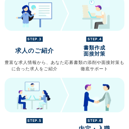
STEP.3
STEP.4
書類作成
求人のご紹介
面接対策
豊富な求人情報から、
あなた
応募書類の
添削や面接対策も
に合った求人を
ご紹介
徹底サポート
STEP.5
STEP.6
内定・入職