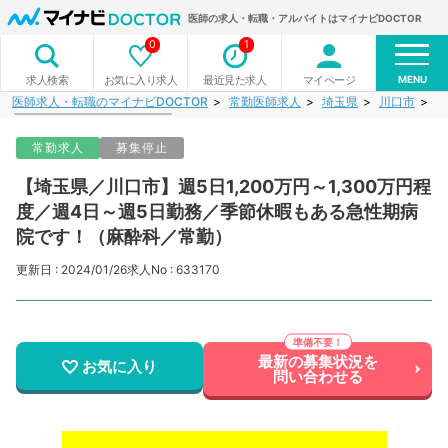
医師の求人・転職・アルバイトはマイナビDOCTOR
0
1
MENU
お気に入り求人
最近見た求人
マイページ
求人検索
医師求人・転職のマイナビDOCTOR
常勤医師求人
埼玉県
川口市
【
常勤求人
募集停止
【埼玉県／川口市】週5日1,200万円～1,300万円程
度／週4日～週5日勤務／季節休暇もある急性期病
院です！（麻酔科／常勤）
更新日 : 2024/01/26
求人No : 633170
最新の募集状況を
お気に入り
問い合わせる