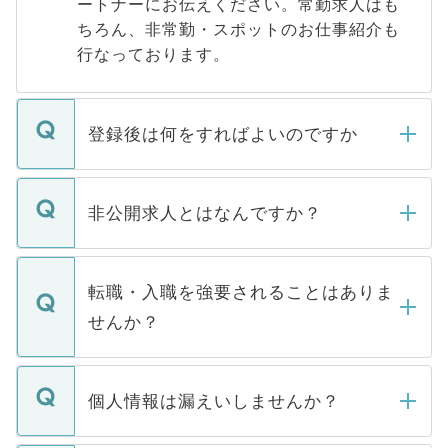
ートナーにお伝えください。常勤求人はも
ちろん、非常勤・スポットのお仕事紹介も
行なっております。
登録後は何をすればよいのですか
ご登録いただきましたら、弊社担当者がご
登録内容を確認し、その後メールもしくは
非公開求人とはなんですか？
お電話にて次のステップのご案内をいたし
ます。通常、5営業日以内にはご連絡をせて
マイナビDOCTORで取り扱っている求人の
いただきますので、しばらくお待ちくださ
うち約3割は、Webサイトからご覧いただ
転職・入職を強要されることはありま
い。
けない「非公開求人」です。非公開求人は
せんか？
下記の理由によって、一般には公開してい
ません。
転職・入職を強要することは一切ありませ
ん。また、仮に応募先から内定をいただい
個人情報は漏えいしませんか？
■応募殺到を避けるため 人気のある医療機
たとしても、ご本人が納得しない限り、内
関を公にしてしまうと、応募が殺到する場
定を承諾する必要はありません。内定先へ