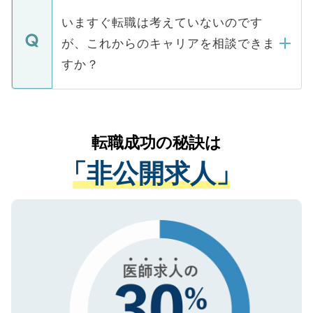
個人情報が漏えいすることはありませんの
合があります。 選考を効率よく行うため
の辞退の連絡はキャリアパートナーが行い
で、ご安心ください。当サイトからの登録
いますぐ転職は考えていないのです
に、医療機関が求める条件に合った人材の
ますので、ご安心ください。
などで収集したご登録者様の個人情報は、
が、これからのキャリアを相談できま
みを人材紹介会社に依頼するケースが増え
ご本人のキャリアアップおよび転職活動の
ています。
すか？
支援を目的に使用いたします。お預かりし
ているすべての個人データはご本人の許可
お気軽にご相談ください。先生専任のキャ
なく、医療機関側に開示したり、第三者に
リアパートナーが将来のご希望などをおう
提供することは一切ありません。また弊社
かがいして、現在の医療機関の状況や紹介
転職成功の秘訣は
は、個人情報の取り扱いについての厳密な
経験をまじえながら、適切なアドバイスを
管理基準を満たした事業者のみに付与され
「非公開求人」
させていただきます。すぐにご転職をされ
る、プライバシーマークを取得済みです。
ない方には、長期的なサポートが可能です
ご登録いただいた個人情報は、SSL（デー
ので、まずはご登録ください。
タ暗号化）によって保護されていますの
で、機密保持に関してもご安心ください。