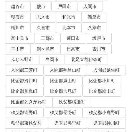
越谷市
蕨市
戸田市
入間市
朝霞市
志木市
和光市
新座市
桶川市
久喜市
北本市
八潮市
富士見市
三郷市
蓮田市
坂戸市
幸手市
鶴ヶ島市
日高市
吉川市
ふじみ野市
白岡市
北足立郡伊奈町
入間郡三芳町
入間郡毛呂山町
入間郡越生町
比企郡滑川町
比企郡嵐山町
比企郡小川町
比企郡川島町
比企郡吉見町
比企郡鳩山町
比企郡ときがわ町
秩父郡横瀬町
秩父郡皆野町
秩父郡長瀞町
秩父郡小鹿野町
秩父郡東秩父村
児玉郡美里町
児玉郡神川町