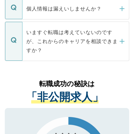
ん。また、仮に応募先から内定をいただい
個人情報は漏えいしませんか？
■応募殺到を避けるため 人気のある医療機
たとしても、ご本人が納得しない限り、内
関を公にしてしまうと、応募が殺到する場
定を承諾する必要はありません。内定先へ
個人情報が漏えいすることはありませんの
合があります。 選考を効率よく行うため
の辞退の連絡はキャリアパートナーが行い
で、ご安心ください。当サイトからの登録
いますぐ転職は考えていないのです
に、医療機関が求める条件に合った人材の
ますので、ご安心ください。
などで収集したご登録者様の個人情報は、
が、これからのキャリアを相談できま
みを人材紹介会社に依頼するケースが増え
ご本人のキャリアアップおよび転職活動の
ています。
すか？
支援を目的に使用いたします。お預かりし
ているすべての個人データはご本人の許可
お気軽にご相談ください。先生専任のキャ
なく、医療機関側に開示したり、第三者に
リアパートナーが将来のご希望などをおう
提供することは一切ありません。また弊社
かがいして、現在の医療機関の状況や紹介
転職成功の秘訣は
は、個人情報の取り扱いについての厳密な
経験をまじえながら、適切なアドバイスを
管理基準を満たした事業者のみに付与され
「非公開求人」
させていただきます。すぐにご転職をされ
る、プライバシーマークを取得済みです。
ない方には、長期的なサポートが可能です
ご登録いただいた個人情報は、SSL（デー
ので、まずはご登録ください。
タ暗号化）によって保護されていますの
で、機密保持に関してもご安心ください。