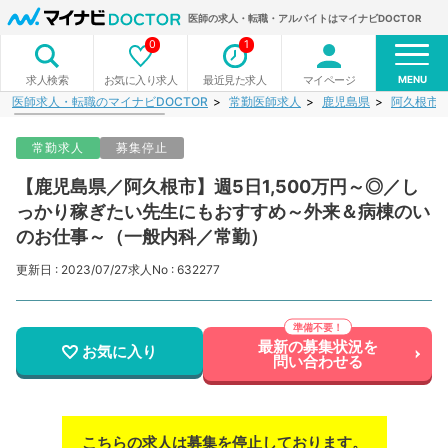
医師の求人・転職・アルバイトはマイナビDOCTOR
0
1
MENU
お気に入り求人
最近見た求人
マイページ
求人検索
医師求人・転職のマイナビDOCTOR
常勤医師求人
鹿児島県
阿久根市
常勤求人
募集停止
【鹿児島県／阿久根市】週5日1,500万円～◎／し
っかり稼ぎたい先生にもおすすめ～外来＆病棟のい
のお仕事～（一般内科／常勤）
更新日 : 2023/07/27
求人No : 632277
最新の募集状況を
お気に入り
問い合わせる
こちらの求人は募集を停止しております。