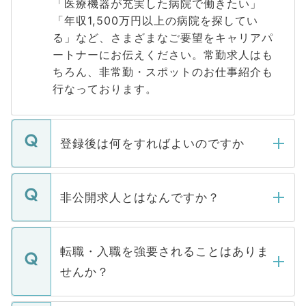
「医療機器が充実した病院で働きたい」
「年収1,500万円以上の病院を探してい
る」など、さまざまなご要望をキャリアパ
ートナーにお伝えください。常勤求人はも
ちろん、非常勤・スポットのお仕事紹介も
行なっております。
登録後は何をすればよいのですか
ご登録いただきましたら、弊社担当者がご
登録内容を確認し、その後メールもしくは
非公開求人とはなんですか？
お電話にて次のステップのご案内をいたし
ます。通常、5営業日以内にはご連絡をせて
マイナビDOCTORで取り扱っている求人の
いただきますので、しばらくお待ちくださ
うち約3割は、Webサイトからご覧いただ
転職・入職を強要されることはありま
い。
けない「非公開求人」です。非公開求人は
せんか？
下記の理由によって、一般には公開してい
ません。
転職・入職を強要することは一切ありませ