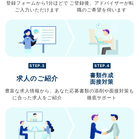
登録フォームから
1分ほどで
ご登録後、
アドバイザーが転
ご入力
いただけます
職の
ご希望を伺います
STEP.3
STEP.4
書類作成
求人のご紹介
面接対策
豊富な求人情報から、
あなた
応募書類の
添削や面接対策も
に合った求人を
ご紹介
徹底サポート