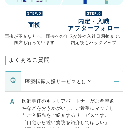
STEP.5
STEP.6
内定・入職
面接
アフターフォロー
面接が不安な方へ、
面接への
年収交渉や
入社日調整まで、
同席も
行っています
内定後もバックアップ
よくあるご質問
医療転職支援サービスとは？
医師専任のキャリアパートナーがご希望条
件などをおうかがいし、ご希望にマッチし
たご入職先をご紹介するサービスです。
「自宅から近い病院を紹介してほしい」