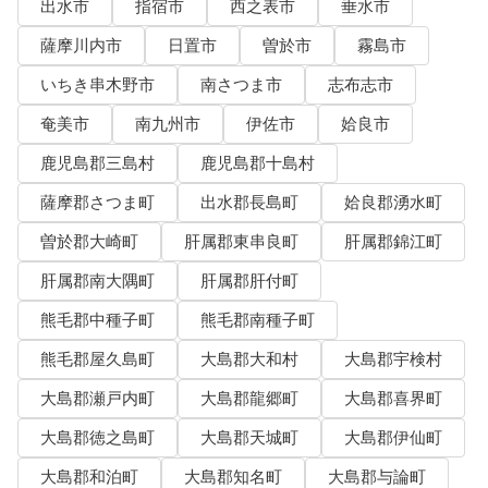
出水市
指宿市
西之表市
垂水市
薩摩川内市
日置市
曽於市
霧島市
いちき串木野市
南さつま市
志布志市
奄美市
南九州市
伊佐市
姶良市
鹿児島郡三島村
鹿児島郡十島村
薩摩郡さつま町
出水郡長島町
姶良郡湧水町
曽於郡大崎町
肝属郡東串良町
肝属郡錦江町
肝属郡南大隅町
肝属郡肝付町
熊毛郡中種子町
熊毛郡南種子町
熊毛郡屋久島町
大島郡大和村
大島郡宇検村
大島郡瀬戸内町
大島郡龍郷町
大島郡喜界町
大島郡徳之島町
大島郡天城町
大島郡伊仙町
大島郡和泊町
大島郡知名町
大島郡与論町