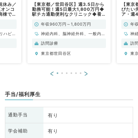
祝休み／
【東京都／世田谷区】週3.5日から
【東京
直オンコ
勤務可能！週5日最大1,800万円◆
びたい
病棟での
駅チカ通勤便利なクリニック◆看
ア・週4
神経外
護師・ドライバー同行の訪問診療の
～（一
・一般内
お仕事です（内科系／常勤）
年収960万円～1,800万円
年収
リハビリ
神経内科、脳神経外科、一般内
神
科、循環器内科、呼吸器内科、消
科
訪問診療
訪
化器内科、内分泌・代謝内科、腎
外
東京都世田谷区
東
臓内科、老年内科、血液内科、膠
原病科
<
>
手当/福利厚生
有り
通勤手当
有り
学会補助