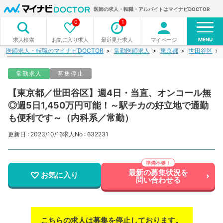
医師の求人・転職・アルバイトはマイナビDOCTOR
0
1
MENU
お気に入り求人
最近見た求人
マイページ
求人検索
医師求人・転職のマイナビDOCTOR
常勤医師求人
東京都
世田谷区
常勤求人
募集停止
【東京都／世田谷区】週4日・当直、オンコール無
◎週5日1,450万円可能！～駅チカの好立地で通勤
も便利です～（内科系／常勤）
更新日 : 2023/10/16
求人No : 632231
最新の募集状況を
お気に入り
問い合わせる
こちらの求人は募集を停止しております。