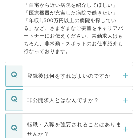
「自宅から近い病院を紹介してほしい」
「医療機器が充実した病院で働きたい」
「年収1,500万円以上の病院を探してい
る」など、さまざまなご要望をキャリアパ
ートナーにお伝えください。常勤求人はも
ちろん、非常勤・スポットのお仕事紹介も
行なっております。
登録後は何をすればよいのですか
ご登録いただきましたら、弊社担当者がご
登録内容を確認し、その後メールもしくは
非公開求人とはなんですか？
お電話にて次のステップのご案内をいたし
ます。通常、5営業日以内にはご連絡をせて
マイナビDOCTORで取り扱っている求人の
いただきますので、しばらくお待ちくださ
うち約3割は、Webサイトからご覧いただ
転職・入職を強要されることはありま
い。
けない「非公開求人」です。非公開求人は
せんか？