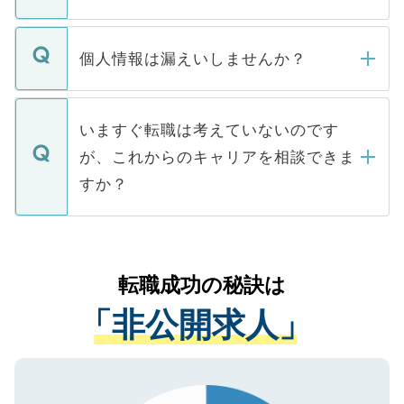
下記の理由によって、一般には公開してい
ません。
転職・入職を強要することは一切ありませ
ん。また、仮に応募先から内定をいただい
個人情報は漏えいしませんか？
■応募殺到を避けるため 人気のある医療機
たとしても、ご本人が納得しない限り、内
関を公にしてしまうと、応募が殺到する場
定を承諾する必要はありません。内定先へ
個人情報が漏えいすることはありませんの
合があります。 選考を効率よく行うため
の辞退の連絡はキャリアパートナーが行い
で、ご安心ください。当サイトからの登録
いますぐ転職は考えていないのです
に、医療機関が求める条件に合った人材の
ますので、ご安心ください。
などで収集したご登録者様の個人情報は、
が、これからのキャリアを相談できま
みを人材紹介会社に依頼するケースが増え
ご本人のキャリアアップおよび転職活動の
ています。
すか？
支援を目的に使用いたします。お預かりし
ているすべての個人データはご本人の許可
お気軽にご相談ください。先生専任のキャ
なく、医療機関側に開示したり、第三者に
リアパートナーが将来のご希望などをおう
提供することは一切ありません。また弊社
かがいして、現在の医療機関の状況や紹介
転職成功の秘訣は
は、個人情報の取り扱いについての厳密な
経験をまじえながら、適切なアドバイスを
管理基準を満たした事業者のみに付与され
「非公開求人」
させていただきます。すぐにご転職をされ
る、プライバシーマークを取得済みです。
ない方には、長期的なサポートが可能です
ご登録いただいた個人情報は、SSL（デー
ので、まずはご登録ください。
タ暗号化）によって保護されていますの
で、機密保持に関してもご安心ください。