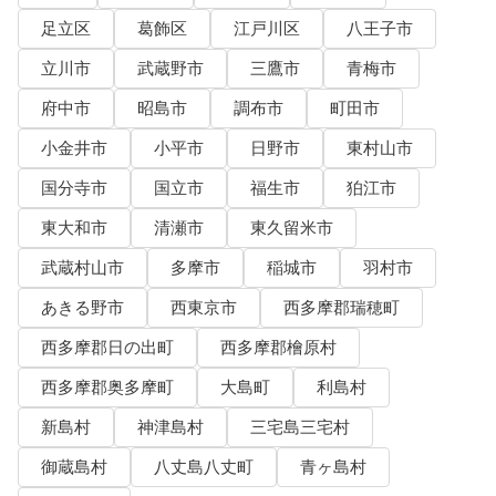
足立区
葛飾区
江戸川区
八王子市
立川市
武蔵野市
三鷹市
青梅市
府中市
昭島市
調布市
町田市
小金井市
小平市
日野市
東村山市
国分寺市
国立市
福生市
狛江市
東大和市
清瀬市
東久留米市
武蔵村山市
多摩市
稲城市
羽村市
あきる野市
西東京市
西多摩郡瑞穂町
西多摩郡日の出町
西多摩郡檜原村
西多摩郡奥多摩町
大島町
利島村
新島村
神津島村
三宅島三宅村
御蔵島村
八丈島八丈町
青ヶ島村