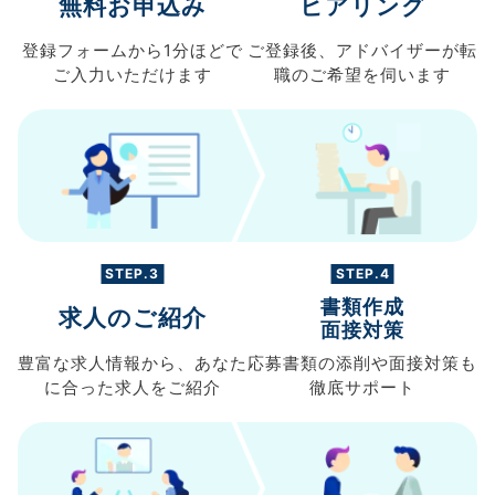
無料お申込み
ヒアリング
登録フォームから
1分ほどで
ご登録後、
アドバイザーが転
ご入力
いただけます
職の
ご希望を伺います
STEP.3
STEP.4
書類作成
求人のご紹介
面接対策
豊富な求人情報から、
あなた
応募書類の
添削や面接対策も
に合った求人を
ご紹介
徹底サポート