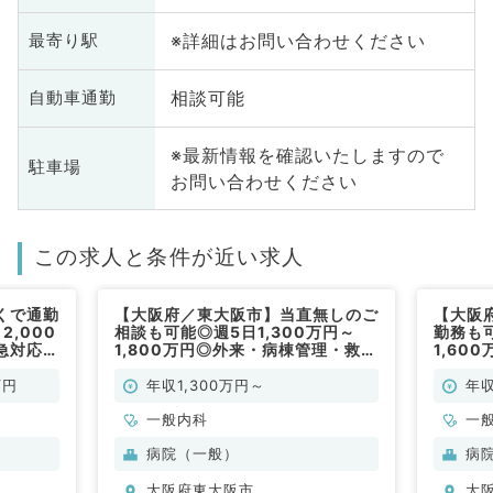
※詳細はお問い合わせください
最寄り駅
相談可能
自動車通勤
※最新情報を確認いたしますので
駐車場
お問い合わせください
この求人と条件が近い求人
くで通勤
【大阪府／東大阪市】当直無しのご
【大阪
2,000
相談も可能◎週5日1,300万円～
勤務も可
急対応の
1,800万円◎外来・病棟管理・救急
1,60
勤）
対応のお仕事です（一般内科／常
管理の
勤）
勤）
万円
年収1,300万円～
年収
一般内科
一
病院（一般）
病
大阪府東大阪市
大