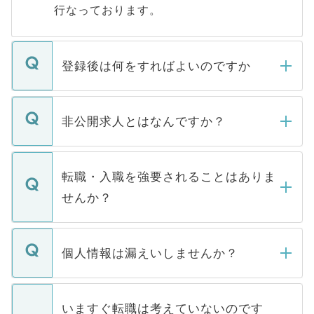
行なっております。
登録後は何をすればよいのですか
ご登録いただきましたら、弊社担当者がご
登録内容を確認し、その後メールもしくは
非公開求人とはなんですか？
お電話にて次のステップのご案内をいたし
ます。通常、5営業日以内にはご連絡をせて
マイナビDOCTORで取り扱っている求人の
いただきますので、しばらくお待ちくださ
うち約3割は、Webサイトからご覧いただ
転職・入職を強要されることはありま
い。
けない「非公開求人」です。非公開求人は
せんか？
下記の理由によって、一般には公開してい
ません。
転職・入職を強要することは一切ありませ
ん。また、仮に応募先から内定をいただい
個人情報は漏えいしませんか？
■応募殺到を避けるため 人気のある医療機
たとしても、ご本人が納得しない限り、内
関を公にしてしまうと、応募が殺到する場
定を承諾する必要はありません。内定先へ
個人情報が漏えいすることはありませんの
合があります。 選考を効率よく行うため
の辞退の連絡はキャリアパートナーが行い
で、ご安心ください。当サイトからの登録
いますぐ転職は考えていないのです
に、医療機関が求める条件に合った人材の