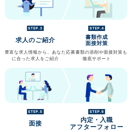
STEP.3
STEP.4
書類作成
求人のご紹介
面接対策
豊富な求人情報から、
あなた
応募書類の
添削や面接対策も
に合った求人を
ご紹介
徹底サポート
STEP.5
STEP.6
内定・入職
面接
アフターフォロー