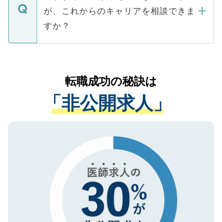
ますので、ご安心ください。
などで収集したご登録者様の個人情報は、
が、これからのキャリアを相談できま
みを人材紹介会社に依頼するケースが増え
ご本人のキャリアアップおよび転職活動の
ています。
すか？
支援を目的に使用いたします。お預かりし
ているすべての個人データはご本人の許可
お気軽にご相談ください。先生専任のキャ
なく、医療機関側に開示したり、第三者に
リアパートナーが将来のご希望などをおう
提供することは一切ありません。また弊社
かがいして、現在の医療機関の状況や紹介
転職成功の秘訣は
は、個人情報の取り扱いについての厳密な
経験をまじえながら、適切なアドバイスを
管理基準を満たした事業者のみに付与され
「非公開求人」
させていただきます。すぐにご転職をされ
る、プライバシーマークを取得済みです。
ない方には、長期的なサポートが可能です
ご登録いただいた個人情報は、SSL（デー
ので、まずはご登録ください。
タ暗号化）によって保護されていますの
で、機密保持に関してもご安心ください。