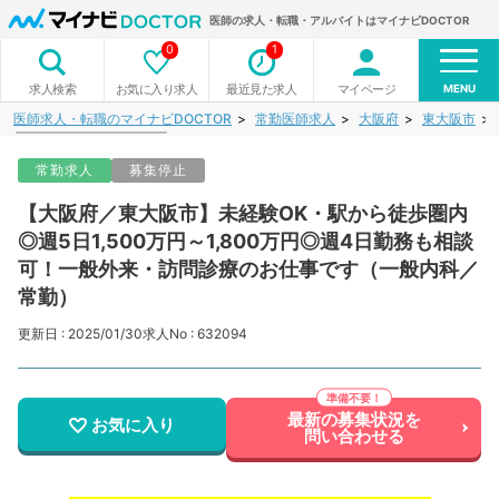
医師の求人・転職・アルバイトはマイナビDOCTOR
0
1
MENU
お気に入り求人
最近見た求人
マイページ
求人検索
医師求人・転職のマイナビDOCTOR
常勤医師求人
大阪府
東大阪市
常勤求人
募集停止
【大阪府／東大阪市】未経験OK・駅から徒歩圏内
◎週5日1,500万円～1,800万円◎週4日勤務も相談
可！一般外来・訪問診療のお仕事です（一般内科／
常勤）
更新日 : 2025/01/30
求人No : 632094
最新の募集状況を
お気に入り
問い合わせる