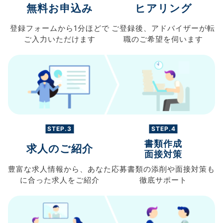
無料お申込み
ヒアリング
登録フォームから
1分ほどで
ご登録後、
アドバイザーが転
ご入力
いただけます
職の
ご希望を伺います
STEP.3
STEP.4
書類作成
求人のご紹介
面接対策
豊富な求人情報から、
あなた
応募書類の
添削や面接対策も
に合った求人を
ご紹介
徹底サポート