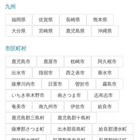
九州
福岡県
佐賀県
長崎県
熊本県
大分県
宮崎県
鹿児島県
沖縄県
市区町村
鹿児島市
鹿屋市
枕崎市
阿久根市
出水市
指宿市
西之表市
垂水市
薩摩川内市
日置市
曽於市
霧島市
いちき串木野市
南さつま市
志布志市
奄美市
南九州市
伊佐市
姶良市
鹿児島郡三島村
鹿児島郡十島村
薩摩郡さつま町
出水郡長島町
姶良郡湧水町