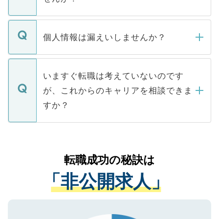
下記の理由によって、一般には公開してい
ません。
転職・入職を強要することは一切ありませ
ん。また、仮に応募先から内定をいただい
個人情報は漏えいしませんか？
■応募殺到を避けるため 人気のある医療機
たとしても、ご本人が納得しない限り、内
関を公にしてしまうと、応募が殺到する場
定を承諾する必要はありません。内定先へ
個人情報が漏えいすることはありませんの
合があります。 選考を効率よく行うため
の辞退の連絡はキャリアパートナーが行い
で、ご安心ください。当サイトからの登録
いますぐ転職は考えていないのです
に、医療機関が求める条件に合った人材の
ますので、ご安心ください。
などで収集したご登録者様の個人情報は、
が、これからのキャリアを相談できま
みを人材紹介会社に依頼するケースが増え
ご本人のキャリアアップおよび転職活動の
ています。
すか？
支援を目的に使用いたします。お預かりし
ているすべての個人データはご本人の許可
お気軽にご相談ください。先生専任のキャ
なく、医療機関側に開示したり、第三者に
リアパートナーが将来のご希望などをおう
提供することは一切ありません。また弊社
かがいして、現在の医療機関の状況や紹介
転職成功の秘訣は
は、個人情報の取り扱いについての厳密な
経験をまじえながら、適切なアドバイスを
管理基準を満たした事業者のみに付与され
「非公開求人」
させていただきます。すぐにご転職をされ
る、プライバシーマークを取得済みです。
ない方には、長期的なサポートが可能です
ご登録いただいた個人情報は、SSL（デー
ので、まずはご登録ください。
タ暗号化）によって保護されていますの