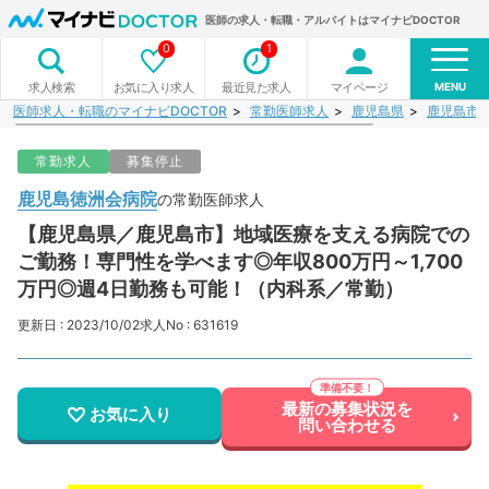
医師の求人・転職・アルバイトはマイナビDOCTOR
0
1
MENU
お気に入り求人
最近見た求人
マイページ
求人検索
医師求人・転職のマイナビDOCTOR
常勤医師求人
鹿児島県
鹿児島市
常勤求人
募集停止
鹿児島徳洲会病院
の常勤医師求人
【鹿児島県／鹿児島市】地域医療を支える病院での
ご勤務！専門性を学べます◎年収800万円～1,700
万円◎週4日勤務も可能！（内科系／常勤）
更新日 : 2023/10/02
求人No : 631619
最新の募集状況を
お気に入り
問い合わせる