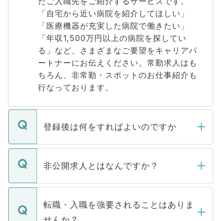
たご入職先をご紹介するサービスです。
「自宅から近い病院を紹介してほしい」
「医療機器が充実した病院で働きたい」
「年収1,500万円以上の病院を探してい
る」など、さまざまなご要望をキャリアパ
ートナーにお伝えください。常勤求人はも
ちろん、非常勤・スポットのお仕事紹介も
行なっております。
登録後は何をすればよいのですか
ご登録いただきましたら、弊社担当者がご
登録内容を確認し、その後メールもしくは
非公開求人とはなんですか？
お電話にて次のステップのご案内をいたし
ます。通常、5営業日以内にはご連絡をせて
マイナビDOCTORで取り扱っている求人の
いただきますので、しばらくお待ちくださ
うち約3割は、Webサイトからご覧いただ
転職・入職を強要されることはありま
い。
けない「非公開求人」です。非公開求人は
せんか？