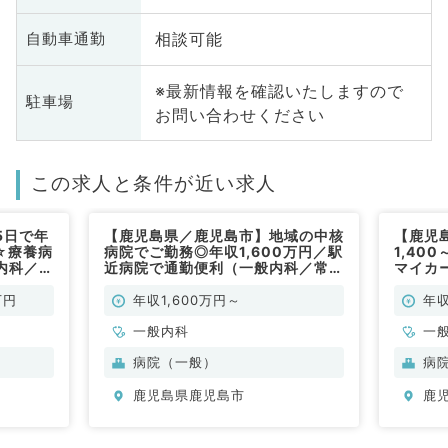
相談可能
自動車通勤
※最新情報を確認いたしますので
駐車場
お問い合わせください
この求人と条件が近い求人
5日で年
【鹿児島県／鹿児島市】地域の中核
【鹿児
円☆療養病
病院でご勤務◎年収1,600万円／駅
1,40
内科／常
近病院で通勤便利（一般内科／常
マイカ
勤）
（一般
万円
年収1,600万円～
年収
一般内科
一
科
病院（一般）
病
科
鹿児島県鹿児島市
鹿