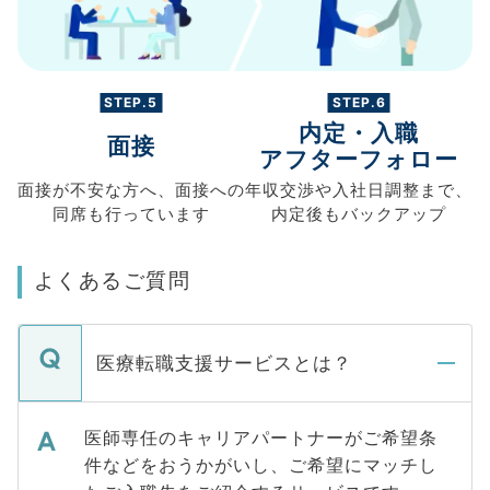
STEP.5
STEP.6
内定・入職
面接
アフターフォロー
面接が不安な方へ、
面接への
年収交渉や
入社日調整まで、
同席も
行っています
内定後もバックアップ
よくあるご質問
医療転職支援サービスとは？
医師専任のキャリアパートナーがご希望条
件などをおうかがいし、ご希望にマッチし