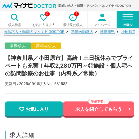
医師の求人・転職・アルバイトはマイナビDOCTOR
0
1
MENU
お気に入り求人
最近見た求人
マイページ
求人検索
医師求人・転職のマイナビDOCTOR
常勤医師求人
神奈川県
小田原市
常勤求人
高給与求人
【神奈川県／小田原市】高給！土日祝休みでプライ
ベートも充実！年収2,280万円～◎施設・個人宅へ
の訪問診療のお仕事（内科系／常勤）
更新日 : 2025/09/18
求人No : 631582
お気に入り
求人を紹介してもらう
求人詳細