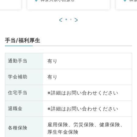
科
環器内科、呼吸器内科、消化器内
内
科、内分泌・代謝内科、腎臓内
科、老年内科、血液内科、外科系
<
>
全般、一般外科、消化器外科、乳
腺外科、膠原病科、大腸・肛門外
科
手当/福利厚生
有り
通勤手当
有り
学会補助
※詳細はお問い合わせください
住宅手当
※詳細はお問い合わせください
退職金
雇用保険、労災保険、健康保険、
各種保険
厚生年金保険