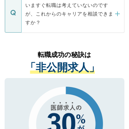
の辞退の連絡はキャリアパートナーが行い
で、ご安心ください。当サイトからの登録
いますぐ転職は考えていないのです
に、医療機関が求める条件に合った人材の
ますので、ご安心ください。
などで収集したご登録者様の個人情報は、
が、これからのキャリアを相談できま
みを人材紹介会社に依頼するケースが増え
ご本人のキャリアアップおよび転職活動の
ています。
すか？
支援を目的に使用いたします。お預かりし
ているすべての個人データはご本人の許可
お気軽にご相談ください。先生専任のキャ
なく、医療機関側に開示したり、第三者に
リアパートナーが将来のご希望などをおう
提供することは一切ありません。また弊社
かがいして、現在の医療機関の状況や紹介
転職成功の秘訣は
は、個人情報の取り扱いについての厳密な
経験をまじえながら、適切なアドバイスを
管理基準を満たした事業者のみに付与され
「非公開求人」
させていただきます。すぐにご転職をされ
る、プライバシーマークを取得済みです。
ない方には、長期的なサポートが可能です
ご登録いただいた個人情報は、SSL（デー
ので、まずはご登録ください。
タ暗号化）によって保護されていますの
で、機密保持に関してもご安心ください。