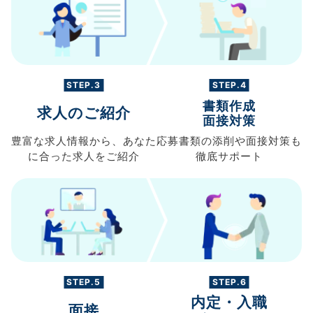
STEP.3
STEP.4
書類作成
求人のご紹介
面接対策
豊富な求人情報から、
あなた
応募書類の
添削や面接対策も
に合った求人を
ご紹介
徹底サポート
STEP.5
STEP.6
内定・入職
面接