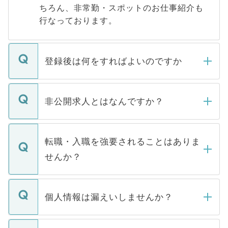
ちろん、非常勤・スポットのお仕事紹介も
行なっております。
登録後は何をすればよいのですか
ご登録いただきましたら、弊社担当者がご
登録内容を確認し、その後メールもしくは
非公開求人とはなんですか？
お電話にて次のステップのご案内をいたし
ます。通常、5営業日以内にはご連絡をせて
マイナビDOCTORで取り扱っている求人の
いただきますので、しばらくお待ちくださ
うち約3割は、Webサイトからご覧いただ
転職・入職を強要されることはありま
い。
けない「非公開求人」です。非公開求人は
せんか？
下記の理由によって、一般には公開してい
ません。
転職・入職を強要することは一切ありませ
ん。また、仮に応募先から内定をいただい
個人情報は漏えいしませんか？
■応募殺到を避けるため 人気のある医療機
たとしても、ご本人が納得しない限り、内
関を公にしてしまうと、応募が殺到する場
定を承諾する必要はありません。内定先へ
個人情報が漏えいすることはありませんの
合があります。 選考を効率よく行うため