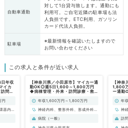
対して1台貸与致します。通勤にも
利用可。ご自宅近隣の駐車場も法
自動車通勤
人負担です。ETC利用、ガソリン
カード代法人負担。
※最新情報を確認いたしますので
駐車場
お問い合わせください
この求人と条件が近い求人
4日年収
【神奈川県／小田原市】マイカー通
【神奈
◎マイカ
勤OK◎週5日1,600～1,800万円
1,80
て訪問診
◆病棟管理・外来・訪問診療・救
ー通勤
求人
急対応のお仕事です！／2次救急指
療のお
定病院（内科系・外科系／常勤）
※（内
万円
年収1,600万円～1,800万円
年収
環器内
神経内科、整形外科、形成外科、
神
内科、内
脳神経外科、呼吸器外科、心臓血
科
病院（一般）
訪
科、老年
管外科、泌尿器科、一般内科、循
分
神奈川県小田原市
神