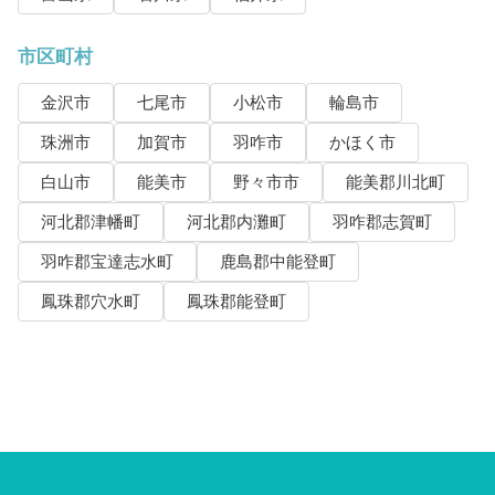
市区町村
金沢市
七尾市
小松市
輪島市
珠洲市
加賀市
羽咋市
かほく市
白山市
能美市
野々市市
能美郡川北町
河北郡津幡町
河北郡内灘町
羽咋郡志賀町
羽咋郡宝達志水町
鹿島郡中能登町
鳳珠郡穴水町
鳳珠郡能登町