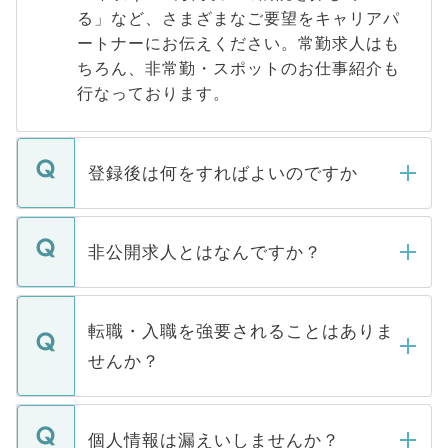
る」など、さまざまなご要望をキャリアパ
ートナーにお伝えください。常勤求人はも
ちろん、非常勤・スポットのお仕事紹介も
行なっております。
登録後は何をすればよいのですか
ご登録いただきましたら、弊社担当者がご
登録内容を確認し、その後メールもしくは
非公開求人とはなんですか？
お電話にて次のステップのご案内をいたし
ます。通常、5営業日以内にはご連絡をせて
マイナビDOCTORで取り扱っている求人の
いただきますので、しばらくお待ちくださ
うち約3割は、Webサイトからご覧いただ
転職・入職を強要されることはありま
い。
けない「非公開求人」です。非公開求人は
せんか？
下記の理由によって、一般には公開してい
ません。
転職・入職を強要することは一切ありませ
ん。また、仮に応募先から内定をいただい
個人情報は漏えいしませんか？