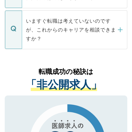
■応募殺到を避けるため 人気のある医療機
たとしても、ご本人が納得しない限り、内
関を公にしてしまうと、応募が殺到する場
定を承諾する必要はありません。内定先へ
個人情報が漏えいすることはありませんの
合があります。 選考を効率よく行うため
の辞退の連絡はキャリアパートナーが行い
で、ご安心ください。当サイトからの登録
いますぐ転職は考えていないのです
に、医療機関が求める条件に合った人材の
ますので、ご安心ください。
などで収集したご登録者様の個人情報は、
が、これからのキャリアを相談できま
みを人材紹介会社に依頼するケースが増え
ご本人のキャリアアップおよび転職活動の
ています。
すか？
支援を目的に使用いたします。お預かりし
ているすべての個人データはご本人の許可
お気軽にご相談ください。先生専任のキャ
なく、医療機関側に開示したり、第三者に
リアパートナーが将来のご希望などをおう
提供することは一切ありません。また弊社
かがいして、現在の医療機関の状況や紹介
転職成功の秘訣は
は、個人情報の取り扱いについての厳密な
経験をまじえながら、適切なアドバイスを
管理基準を満たした事業者のみに付与され
「非公開求人」
させていただきます。すぐにご転職をされ
る、プライバシーマークを取得済みです。
ない方には、長期的なサポートが可能です
ご登録いただいた個人情報は、SSL（デー
ので、まずはご登録ください。
タ暗号化）によって保護されていますの
で、機密保持に関してもご安心ください。