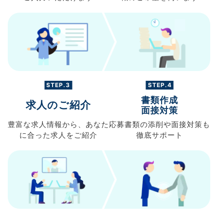
STEP.3
STEP.4
書類作成
求人のご紹介
面接対策
豊富な求人情報から、
あなた
応募書類の
添削や面接対策も
に合った求人を
ご紹介
徹底サポート