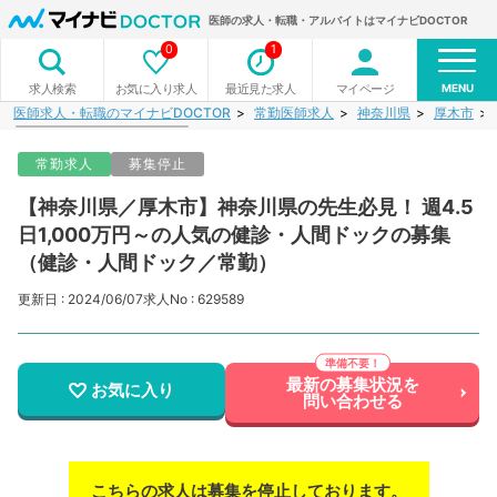
医師の求人・転職・アルバイトはマイナビDOCTOR
0
1
MENU
お気に入り求人
最近見た求人
マイページ
求人検索
医師求人・転職のマイナビDOCTOR
常勤医師求人
神奈川県
厚木市
常勤求人
募集停止
【神奈川県／厚木市】神奈川県の先生必見！ 週4.5
日1,000万円～の人気の健診・人間ドックの募集
（健診・人間ドック／常勤）
更新日 : 2024/06/07
求人No : 629589
最新の募集状況を
お気に入り
問い合わせる
こちらの求人は募集を停止しております。