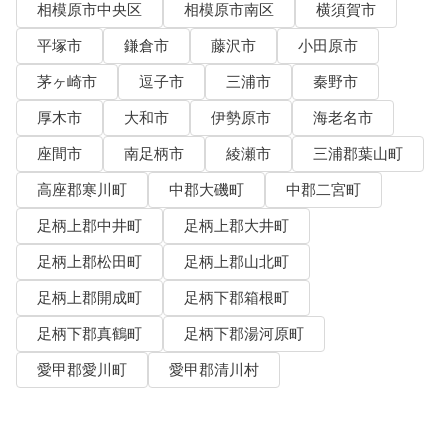
相模原市中央区
相模原市南区
横須賀市
平塚市
鎌倉市
藤沢市
小田原市
茅ヶ崎市
逗子市
三浦市
秦野市
厚木市
大和市
伊勢原市
海老名市
座間市
南足柄市
綾瀬市
三浦郡葉山町
高座郡寒川町
中郡大磯町
中郡二宮町
足柄上郡中井町
足柄上郡大井町
足柄上郡松田町
足柄上郡山北町
足柄上郡開成町
足柄下郡箱根町
足柄下郡真鶴町
足柄下郡湯河原町
愛甲郡愛川町
愛甲郡清川村