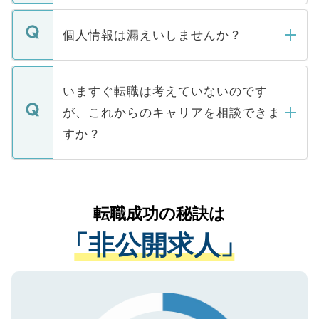
ません。
転職・入職を強要することは一切ありませ
ん。また、仮に応募先から内定をいただい
個人情報は漏えいしませんか？
■応募殺到を避けるため 人気のある医療機
たとしても、ご本人が納得しない限り、内
関を公にしてしまうと、応募が殺到する場
定を承諾する必要はありません。内定先へ
個人情報が漏えいすることはありませんの
合があります。 選考を効率よく行うため
の辞退の連絡はキャリアパートナーが行い
で、ご安心ください。当サイトからの登録
いますぐ転職は考えていないのです
に、医療機関が求める条件に合った人材の
ますので、ご安心ください。
などで収集したご登録者様の個人情報は、
が、これからのキャリアを相談できま
みを人材紹介会社に依頼するケースが増え
ご本人のキャリアアップおよび転職活動の
ています。
すか？
支援を目的に使用いたします。お預かりし
ているすべての個人データはご本人の許可
お気軽にご相談ください。先生専任のキャ
なく、医療機関側に開示したり、第三者に
リアパートナーが将来のご希望などをおう
提供することは一切ありません。また弊社
かがいして、現在の医療機関の状況や紹介
転職成功の秘訣は
は、個人情報の取り扱いについての厳密な
経験をまじえながら、適切なアドバイスを
管理基準を満たした事業者のみに付与され
「非公開求人」
させていただきます。すぐにご転職をされ
る、プライバシーマークを取得済みです。
ない方には、長期的なサポートが可能です
ご登録いただいた個人情報は、SSL（デー
ので、まずはご登録ください。
タ暗号化）によって保護されていますの
で、機密保持に関してもご安心ください。