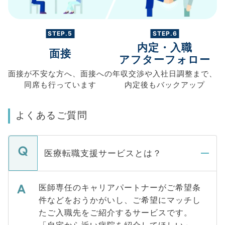
STEP.5
STEP.6
内定・入職
面接
アフターフォロー
面接が不安な方へ、
面接への
年収交渉や
入社日調整まで、
同席も
行っています
内定後もバックアップ
よくあるご質問
医療転職支援サービスとは？
医師専任のキャリアパートナーがご希望条
件などをおうかがいし、ご希望にマッチし
たご入職先をご紹介するサービスです。