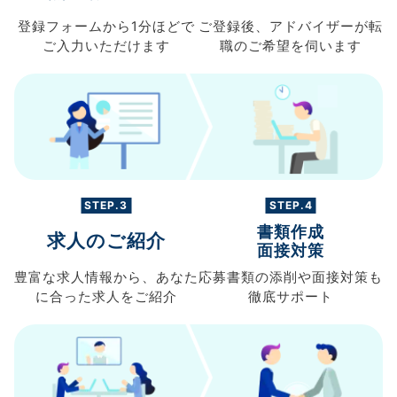
登録フォームから
1分ほどで
ご登録後、
アドバイザーが転
ご入力
いただけます
職の
ご希望を伺います
STEP.3
STEP.4
書類作成
求人のご紹介
面接対策
豊富な求人情報から、
あなた
応募書類の
添削や面接対策も
に合った求人を
ご紹介
徹底サポート