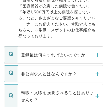
「自宅から近い病院を紹介してほしい」
「医療機器が充実した病院で働きたい」
「年収1,500万円以上の病院を探してい
る」など、さまざまなご要望をキャリアパ
ートナーにお伝えください。常勤求人はも
ちろん、非常勤・スポットのお仕事紹介も
行なっております。
登録後は何をすればよいのですか
ご登録いただきましたら、弊社担当者がご
登録内容を確認し、その後メールもしくは
非公開求人とはなんですか？
お電話にて次のステップのご案内をいたし
ます。通常、5営業日以内にはご連絡をせて
マイナビDOCTORで取り扱っている求人の
いただきますので、しばらくお待ちくださ
うち約3割は、Webサイトからご覧いただ
転職・入職を強要されることはありま
い。
けない「非公開求人」です。非公開求人は
せんか？
下記の理由によって、一般には公開してい