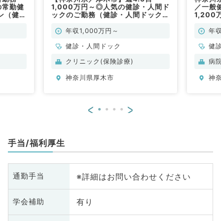
の常勤健
1,000万円～◎人気の健診・人間ド
／一般
ン（健
ックのご勤務（健診・人間ドック／
1,200
常勤）
年収1,000万円～
年収
健診・人間ドック
健
クリニック(保険診療)
病
神奈川県厚木市
神
<
>
手当/福利厚生
※詳細はお問い合わせください
通勤手当
有り
学会補助