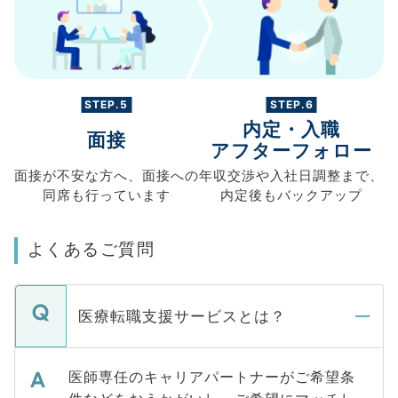
STEP.5
STEP.6
内定・入職
面接
アフターフォロー
面接が不安な方へ、
面接への
年収交渉や
入社日調整まで、
同席も
行っています
内定後もバックアップ
よくあるご質問
医療転職支援サービスとは？
医師専任のキャリアパートナーがご希望条