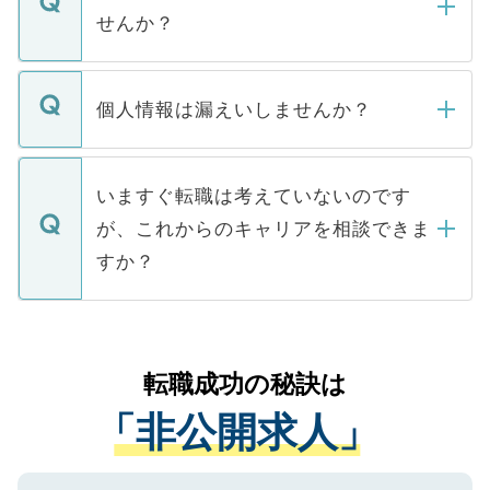
い。
けない「非公開求人」です。非公開求人は
せんか？
下記の理由によって、一般には公開してい
ません。
転職・入職を強要することは一切ありませ
ん。また、仮に応募先から内定をいただい
個人情報は漏えいしませんか？
■応募殺到を避けるため 人気のある医療機
たとしても、ご本人が納得しない限り、内
関を公にしてしまうと、応募が殺到する場
定を承諾する必要はありません。内定先へ
個人情報が漏えいすることはありませんの
合があります。 選考を効率よく行うため
の辞退の連絡はキャリアパートナーが行い
で、ご安心ください。当サイトからの登録
いますぐ転職は考えていないのです
に、医療機関が求める条件に合った人材の
ますので、ご安心ください。
などで収集したご登録者様の個人情報は、
が、これからのキャリアを相談できま
みを人材紹介会社に依頼するケースが増え
ご本人のキャリアアップおよび転職活動の
ています。
すか？
支援を目的に使用いたします。お預かりし
ているすべての個人データはご本人の許可
お気軽にご相談ください。先生専任のキャ
なく、医療機関側に開示したり、第三者に
リアパートナーが将来のご希望などをおう
提供することは一切ありません。また弊社
かがいして、現在の医療機関の状況や紹介
転職成功の秘訣は
は、個人情報の取り扱いについての厳密な
経験をまじえながら、適切なアドバイスを
管理基準を満たした事業者のみに付与され
「非公開求人」
させていただきます。すぐにご転職をされ
る、プライバシーマークを取得済みです。
ない方には、長期的なサポートが可能です
ご登録いただいた個人情報は、SSL（デー
ので、まずはご登録ください。