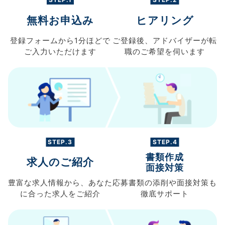
無料お申込み
ヒアリング
登録フォームから
1分ほどで
ご登録後、
アドバイザーが転
ご入力
いただけます
職の
ご希望を伺います
STEP.3
STEP.4
書類作成
求人のご紹介
面接対策
豊富な求人情報から、
あなた
応募書類の
添削や面接対策も
に合った求人を
ご紹介
徹底サポート