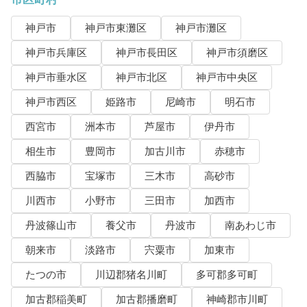
神戸市
神戸市東灘区
神戸市灘区
神戸市兵庫区
神戸市長田区
神戸市須磨区
神戸市垂水区
神戸市北区
神戸市中央区
神戸市西区
姫路市
尼崎市
明石市
西宮市
洲本市
芦屋市
伊丹市
相生市
豊岡市
加古川市
赤穂市
西脇市
宝塚市
三木市
高砂市
川西市
小野市
三田市
加西市
丹波篠山市
養父市
丹波市
南あわじ市
朝来市
淡路市
宍粟市
加東市
たつの市
川辺郡猪名川町
多可郡多可町
加古郡稲美町
加古郡播磨町
神崎郡市川町