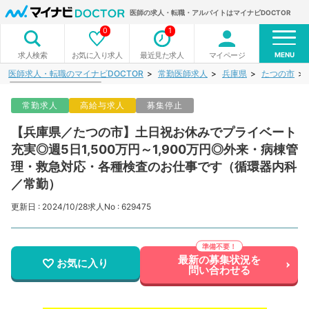
医師の求人・転職・アルバイトはマイナビDOCTOR
0
1
MENU
お気に入り求人
最近見た求人
マイページ
求人検索
医師求人・転職のマイナビDOCTOR
常勤医師求人
兵庫県
たつの市
常勤求人
高給与求人
募集停止
【兵庫県／たつの市】土日祝お休みでプライベート
充実◎週5日1,500万円～1,900万円◎外来・病棟管
理・救急対応・各種検査のお仕事です（循環器内科
／常勤）
更新日 : 2024/10/28
求人No : 629475
最新の募集状況を
お気に入り
問い合わせる