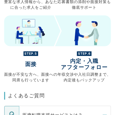
豊富な求人情報から、
あなた
応募書類の
添削や面接対策も
に合った求人を
ご紹介
徹底サポート
STEP.5
STEP.6
内定・入職
面接
アフターフォロー
面接が不安な方へ、
面接への
年収交渉や
入社日調整まで、
同席も
行っています
内定後もバックアップ
よくあるご質問
医療転職支援サービスとは？