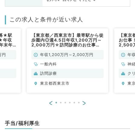
この求人と条件が近い求人
募★駅
【東京都／西東京市】最寄駅から徒
【東京
★年収
歩圏内◎週4.5日年収1,200万円～
お仕事！
／年末年
2,000万円☆訪問診療のお仕事で
2,50
す（一般
す！（一般内科／常勤）
（内科
万円
年収1,200万円～2,000万円
年収
一般内科
神
循
訪問診療
ク
内
東京都西東京市
東
科
<
>
手当/福利厚生