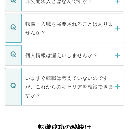
非公開求人とはなんですか？
お電話にて次のステップのご案内をいたし
ます。通常、5営業日以内にはご連絡をせて
マイナビDOCTORで取り扱っている求人の
いただきますので、しばらくお待ちくださ
うち約3割は、Webサイトからご覧いただ
転職・入職を強要されることはありま
い。
けない「非公開求人」です。非公開求人は
せんか？
下記の理由によって、一般には公開してい
ません。
転職・入職を強要することは一切ありませ
ん。また、仮に応募先から内定をいただい
個人情報は漏えいしませんか？
■応募殺到を避けるため 人気のある医療機
たとしても、ご本人が納得しない限り、内
関を公にしてしまうと、応募が殺到する場
定を承諾する必要はありません。内定先へ
個人情報が漏えいすることはありませんの
合があります。 選考を効率よく行うため
の辞退の連絡はキャリアパートナーが行い
で、ご安心ください。当サイトからの登録
いますぐ転職は考えていないのです
に、医療機関が求める条件に合った人材の
ますので、ご安心ください。
などで収集したご登録者様の個人情報は、
が、これからのキャリアを相談できま
みを人材紹介会社に依頼するケースが増え
ご本人のキャリアアップおよび転職活動の
ています。
すか？
支援を目的に使用いたします。お預かりし
ているすべての個人データはご本人の許可
お気軽にご相談ください。先生専任のキャ
なく、医療機関側に開示したり、第三者に
リアパートナーが将来のご希望などをおう
提供することは一切ありません。また弊社
かがいして、現在の医療機関の状況や紹介
転職成功の秘訣は
は、個人情報の取り扱いについての厳密な