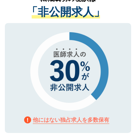
経験をまじえながら、適切なアドバイスを
管理基準を満たした事業者のみに付与され
「非公開求人」
させていただきます。すぐにご転職をされ
る、プライバシーマークを取得済みです。
ない方には、長期的なサポートが可能です
ご登録いただいた個人情報は、SSL（デー
ので、まずはご登録ください。
タ暗号化）によって保護されていますの
で、機密保持に関してもご安心ください。
他にはない独占求人を多数保有