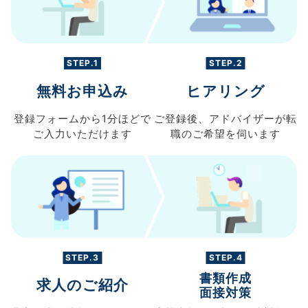
STEP.1
STEP.2
無料お申込み
ヒアリング
登録フォームから
1分ほどで
ご登録後、
アドバイザーが転
ご入力
いただけます
職の
ご希望を伺います
STEP.3
STEP.4
書類作成
求人のご紹介
面接対策