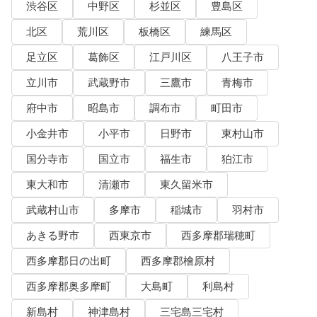
渋谷区
中野区
杉並区
豊島区
北区
荒川区
板橋区
練馬区
足立区
葛飾区
江戸川区
八王子市
立川市
武蔵野市
三鷹市
青梅市
府中市
昭島市
調布市
町田市
小金井市
小平市
日野市
東村山市
国分寺市
国立市
福生市
狛江市
東大和市
清瀬市
東久留米市
武蔵村山市
多摩市
稲城市
羽村市
あきる野市
西東京市
西多摩郡瑞穂町
西多摩郡日の出町
西多摩郡檜原村
西多摩郡奥多摩町
大島町
利島村
新島村
神津島村
三宅島三宅村