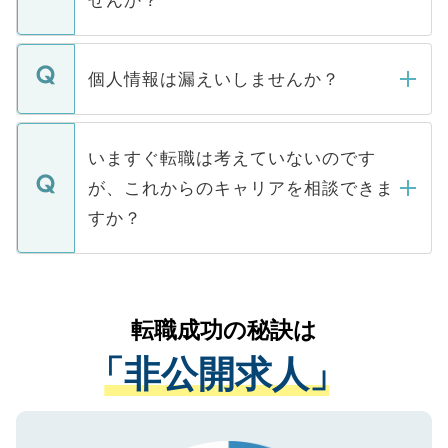
せんか？
下記の理由によって、一般には公開してい
ません。
転職・入職を強要することは一切ありませ
ん。また、仮に応募先から内定をいただい
個人情報は漏えいしませんか？
■応募殺到を避けるため 人気のある医療機
たとしても、ご本人が納得しない限り、内
関を公にしてしまうと、応募が殺到する場
定を承諾する必要はありません。内定先へ
個人情報が漏えいすることはありませんの
合があります。 選考を効率よく行うため
の辞退の連絡はキャリアパートナーが行い
で、ご安心ください。当サイトからの登録
いますぐ転職は考えていないのです
に、医療機関が求める条件に合った人材の
ますので、ご安心ください。
などで収集したご登録者様の個人情報は、
が、これからのキャリアを相談できま
みを人材紹介会社に依頼するケースが増え
ご本人のキャリアアップおよび転職活動の
ています。
すか？
支援を目的に使用いたします。お預かりし
ているすべての個人データはご本人の許可
お気軽にご相談ください。先生専任のキャ
なく、医療機関側に開示したり、第三者に
リアパートナーが将来のご希望などをおう
提供することは一切ありません。また弊社
かがいして、現在の医療機関の状況や紹介
転職成功の秘訣は
は、個人情報の取り扱いについての厳密な
経験をまじえながら、適切なアドバイスを
管理基準を満たした事業者のみに付与され
「非公開求人」
させていただきます。すぐにご転職をされ
る、プライバシーマークを取得済みです。
ない方には、長期的なサポートが可能です
ご登録いただいた個人情報は、SSL（デー
ので、まずはご登録ください。
タ暗号化）によって保護されていますの