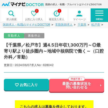
医師の求人・転職・アルバイトはマイナビDOCTOR
0
1
MENU
お気に入り求人
最近見た求人
マイページ
求人検索
医師求人・転職のマイナビDOCTOR
常勤医師求人
千葉県
松戸市
【
常勤求人
募集停止
【千葉県／松戸市】週4.5日年収1,300万円～◎最
寄り駅より徒歩圏内～地域中核病院で働く～（口腔
外科／常勤）
更新日 : 2024/06/07
求人No : 628042
最新の募集状況を
お気に入り
問い合わせる
こちらの求人は募集を停止しております。