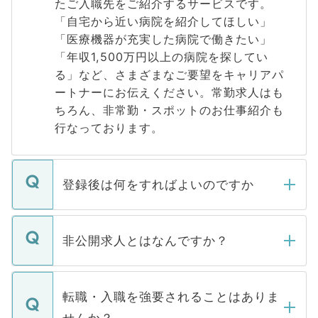
たご入職先をご紹介するサービスです。
「自宅から近い病院を紹介してほしい」
「医療機器が充実した病院で働きたい」
「年収1,500万円以上の病院を探してい
る」など、さまざまなご要望をキャリアパ
ートナーにお伝えください。常勤求人はも
ちろん、非常勤・スポットのお仕事紹介も
行なっております。
登録後は何をすればよいのですか
ご登録いただきましたら、弊社担当者がご
登録内容を確認し、その後メールもしくは
非公開求人とはなんですか？
お電話にて次のステップのご案内をいたし
ます。通常、5営業日以内にはご連絡をせて
マイナビDOCTORで取り扱っている求人の
いただきますので、しばらくお待ちくださ
うち約3割は、Webサイトからご覧いただ
転職・入職を強要されることはありま
い。
けない「非公開求人」です。非公開求人は