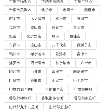
千葉市稲毛区
千葉市若葉区
千葉市緑区
千葉市美浜区
銚子市
市川市
船橋市
館山市
木更津市
松戸市
野田市
茂原市
成田市
佐倉市
東金市
旭市
習志野市
柏市
勝浦市
市原市
流山市
八千代市
我孫子市
鴨川市
鎌ケ谷市
君津市
富津市
浦安市
四街道市
袖ケ浦市
八街市
印西市
白井市
富里市
南房総市
匝瑳市
香取市
山武市
いすみ市
印旛郡酒々井町
大網白里市
印旛郡栄町
香取郡神崎町
香取郡多古町
香取郡東庄町
山武郡九十九里町
山武郡芝山町