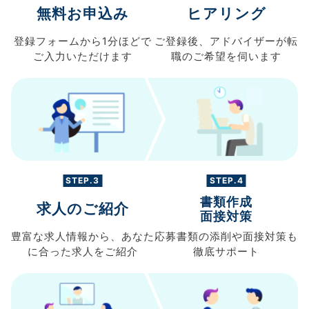
無料お申込み
ヒアリング
登録フォームから
1分ほどで
ご登録後、
アドバイザーが転
ご入力
いただけます
職の
ご希望を伺います
STEP.3
STEP.4
書類作成
求人のご紹介
面接対策
豊富な求人情報から、
あなた
応募書類の
添削や面接対策も
に合った求人を
ご紹介
徹底サポート